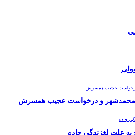
سی
مولی
اد محمدشهر و درخواست عجیب همسرش
به علت لغزندگی جاده