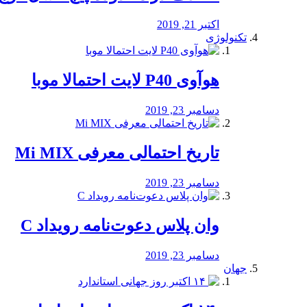
اکتبر 21, 2019
تکنولوژی
هوآوی P40 لایت احتمالا موبا
دسامبر 23, 2019
تاریخ احتمالی معرفی Mi MIX
دسامبر 23, 2019
وان پلاس دعوت‌نامه رویداد C
دسامبر 23, 2019
جهان