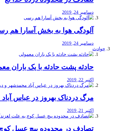
دسامبر 24, 2019
آلودگی هوا به بخش آسارا هم ر
دسامبر 24, 2019
حوادث
️حادثه پشت حادثه با یک باران مع
اکتبر 22, 2019
مرگ دردناک بهروز در عباس آب
اکتبر 21, 2019
تصادف در محدوده پیچ عسل کوچ 