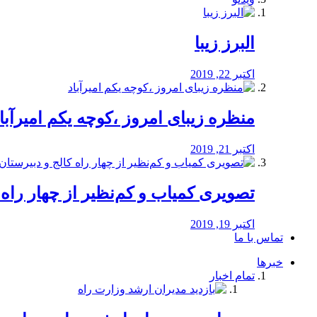
البرز زیبا
اکتبر 22, 2019
منظره‌‌ زیبای امروز ،کوچه یکم امیرآبا
اکتبر 21, 2019
️تصویری کمیاب و کم‌نظیر از چهار راه كالج
اکتبر 19, 2019
تماس با ما
خبرها
تمام اخبار