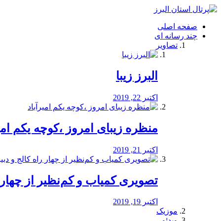
فصد
خون
صفحه اصلی
شرق
چند رسانه ای
تهران
تصاویر
خشکشویی
تصفیه
آب
البرز زیبا
طراحی
سایت
و
اکتبر 22, 2019
سئو
vip
منظره‌‌ زیبای امروز ،کوچه یکم امی
اکتبر 21, 2019
️تصویری کمیاب و کم‌نظیر از چهار راه 
اکتبر 19, 2019
موزیک
ویدئو