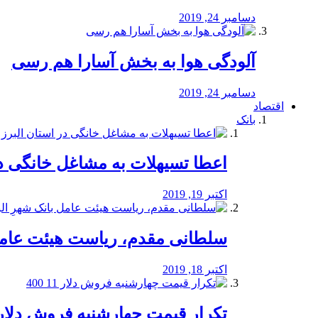
دسامبر 24, 2019
آلودگی هوا به بخش آسارا هم رسی
دسامبر 24, 2019
اقتصاد
بانک
️اعطا تسیهلات به مشاغل خانگی در
اکتبر 19, 2019
سلطانی مقدم، ریاست هیئت عامل 
اکتبر 18, 2019
تکرار قیمت چهارشنبه فروش دلار 11 00