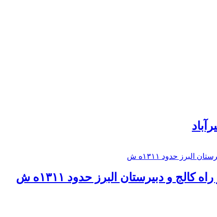
رآباد
كالج و دبيرستان البرز حدود ۱۳۱۱ه ش