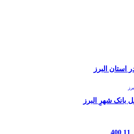
 استان البرز
بانک شهرِ البرز
4