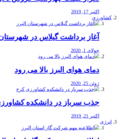
اکتبر 17, 2019
کشاورزی
آغاز برداشت گیلاس در شهرستان 
جولای 1, 2020
دمای هوای البرز بالا می رود
ژوئن 25, 2020
جذب سرباز در دانشکده کشاورز
اکتبر 21, 2019
انرژی