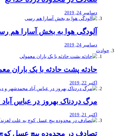
دسامبر 24, 2019
آلودگی هوا به بخش آسارا هم ر
دسامبر 24, 2019
حوادث
️حادثه پشت حادثه با یک باران مع
اکتبر 22, 2019
مرگ دردناک بهروز در عباس آب
اکتبر 21, 2019
تصادف در محدوده پیچ عسل کوچ 