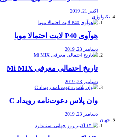
اکتبر 21, 2019
تکنولوژی
هوآوی P40 لایت احتمالا موبا
دسامبر 23, 2019
تاریخ احتمالی معرفی Mi MIX
دسامبر 23, 2019
وان پلاس دعوت‌نامه رویداد C
دسامبر 23, 2019
جهان