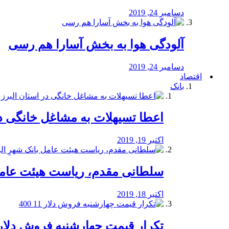
دسامبر 24, 2019
آلودگی هوا به بخش آسارا هم رسی
دسامبر 24, 2019
اقتصاد
بانک
️اعطا تسیهلات به مشاغل خانگی در
اکتبر 19, 2019
سلطانی مقدم، ریاست هیئت عامل 
اکتبر 18, 2019
تکرار قیمت چهارشنبه فروش دلار 11 00