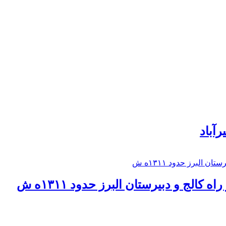
رآباد
كالج و دبيرستان البرز حدود ۱۳۱۱ه ش