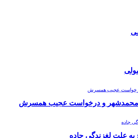
سی
مولی
اد محمدشهر و درخواست عجیب همسرش
به علت لغزندگی جاده