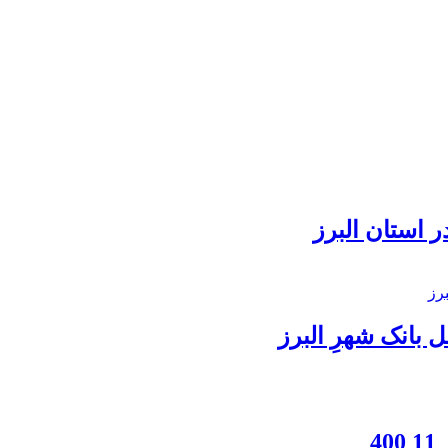
 استان البرز
بانک شهرِ البرز
4