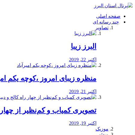
فصد
خون
صفحه اصلی
شرق
چند رسانه ای
تهران
تصاویر
خشکشویی
تصفیه
آب
البرز زیبا
طراحی
سایت
و
اکتبر 22, 2019
سئو
vip
منظره‌‌ زیبای امروز ،کوچه یکم امی
اکتبر 21, 2019
️تصویری کمیاب و کم‌نظیر از چهار راه 
اکتبر 19, 2019
موزیک
ویدئو