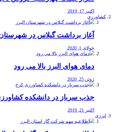
اکتبر 17, 2019
کشاورزی
آغاز برداشت گیلاس در شهرستان 
جولای 1, 2020
دمای هوای البرز بالا می رود
ژوئن 25, 2020
جذب سرباز در دانشکده کشاورز
اکتبر 21, 2019
انرژی