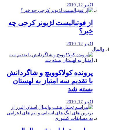
اکتبر 12, 2019
از فوتبالیست لژیونر کرجی چه
خبر؟
اکتبر 12, 2019
والیبال
پرونده کولاکوویچ و شاگردانش
با تقدیم سه امتیاز به لهستان
بسته شد
اکتبر 17, 2019