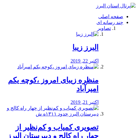
فصد
خون
صفحه اصلی
شرق
چند رسانه ای
تهران
تصاویر
خشکشویی
تصفیه
آب
البرز زیبا
طراحی
سایت
و
اکتبر 22, 2019
سئو
vip
منظره‌‌ زیبای امروز ،کوچه یکم
امیرآباد
اکتبر 21, 2019
️تصویری کمیاب و کم‌نظیر از
چهار راه كالج و دبيرستان البرز