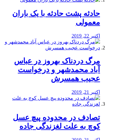
️حادثه پشت حادثه با یک باران
معمولی
اکتبر 22, 2019
مرگ دردناک بهروز در عباس
آباد محمدشهر و درخواست
عجیب همسرش
اکتبر 21, 2019
تصادف در محدوده پیچ عسل
کوچ به علت لغزندگی جاده
اکتبر 21, 2019