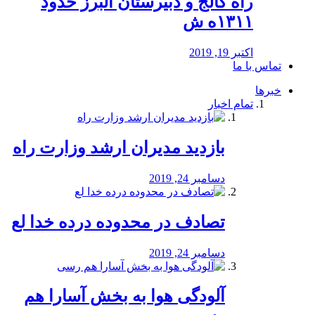
راه كالج و دبيرستان البرز حدود
۱۳۱۱ه ش
اکتبر 19, 2019
تماس با ما
خبرها
تمام اخبار
بازدید مدیران ارشد وزارت راه
دسامبر 24, 2019
تصادف در محدوده درده خدا لع
دسامبر 24, 2019
آلودگی هوا به بخش آسارا هم