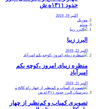
حدود ۱۳۱۱ه ش
اکتبر 19, 2019
موزیک
ویدئو
البرز زیبا
اکتبر 22, 2019
منظره‌‌ زیبای امروز ،کوچه یکم
امیرآباد
اکتبر 21, 2019
️تصویری کمیاب و کم‌نظیر از چهار