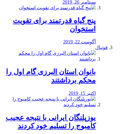
سپتامبر 26, 2019
پنج گیاه قدرتمند برای تقویت
استخوان
آگوست 22, 2019
فوتبال
بانوان استان البرزی گام اول را
محكم برداشتند
اکتبر 15, 2019
یوزپلنگان ایرانی با نتیجه عجیب
کامبوج را تسلیم خود کردند