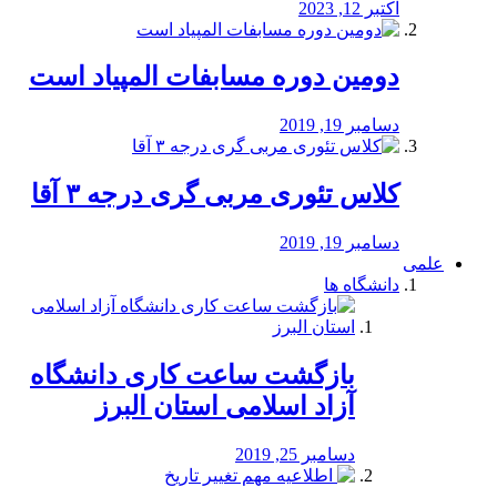
اکتبر 12, 2023
دومین دوره مسابفات المپیاد است
دسامبر 19, 2019
کلاس تئوری مربی گری درجه ۳ آقا
دسامبر 19, 2019
علمی
دانشگاه ها
بازگشت ساعت کاری دانشگاه
آزاد اسلامی استان البرز
دسامبر 25, 2019