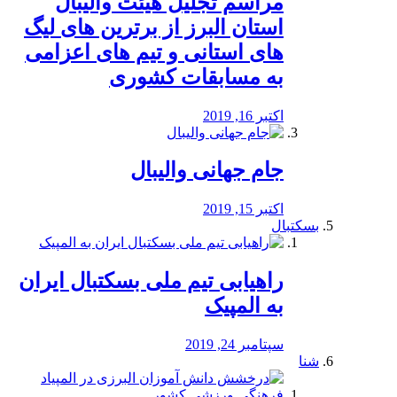
مراسم تجلیل هیئت والیبال
استان البرز از برترین های لیگ
های استانی و تیم های اعزامی
به مسابقات کشوری
اکتبر 16, 2019
جام جهانی والیبال
اکتبر 15, 2019
بسکتبال
راهیابی تیم ملی بسکتبال ایران
به المپیک
سپتامبر 24, 2019
شنا