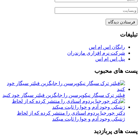
تبلیغات
رایگان اس ام اس
شرکت نرم افزاری مازندران
پنل اس ام اس
پست های محبوب
فیلتر ترک سیگار نیکوپرسین را جایگزین فیلتر سیگار خود کنید
دکتر جورجیا پردوم اسنادی را منتشر کرده که از لحاظ
ژنتیکی وجود آدم و حوا را ثابت میکند
پست های پربازدید