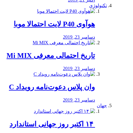
تکنولوژی
هوآوی P40 لایت احتمالا موبا
دسامبر 23, 2019
تاریخ احتمالی معرفی Mi MIX
دسامبر 23, 2019
وان پلاس دعوت‌نامه رویداد C
دسامبر 23, 2019
جهان
‏ ۱۴ اکتبر روز جهانی استاندارد