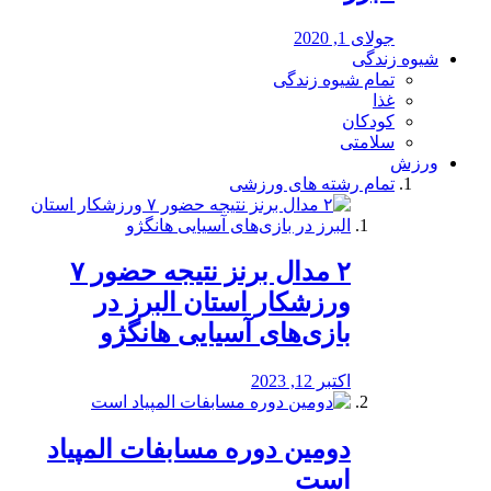
جولای 1, 2020
شیوه زندگی
تمام شیوه زندگی
غذا
کودکان
سلامتی
ورزش
تمام رشته های ورزشی
۲ مدال برنز نتیجه حضور ۷
ورزشکار استان البرز در
بازی‌های آسیایی هانگژو
اکتبر 12, 2023
دومین دوره مسابفات المپیاد
است