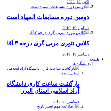
اکتبر 12, 2023
دومین دوره مسابفات المپیاد است
دسامبر 19, 2019
کلاس تئوری مربی گری درجه ۳ آقا
دسامبر 19, 2019
علمی
دانشگاه ها
بازگشت ساعت کاری دانشگاه
آزاد اسلامی استان البرز
دسامبر 25, 2019