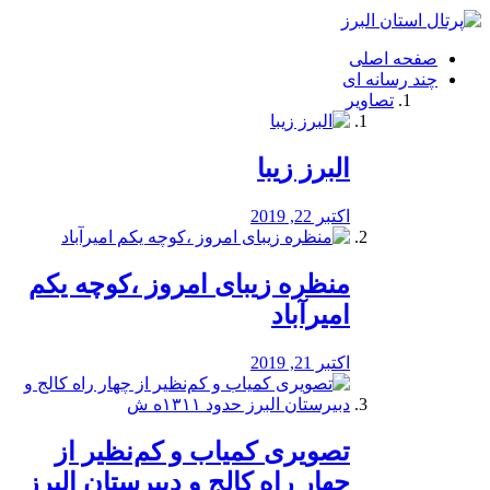
فصد
خون
صفحه اصلی
شرق
چند رسانه ای
تهران
تصاویر
خشکشویی
تصفیه
آب
البرز زیبا
طراحی
سایت
و
اکتبر 22, 2019
سئو
vip
منظره‌‌ زیبای امروز ،کوچه یکم
امیرآباد
اکتبر 21, 2019
️تصویری کمیاب و کم‌نظیر از
چهار راه كالج و دبيرستان البرز