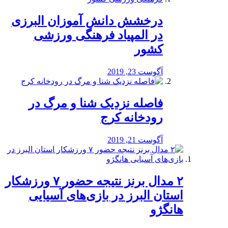
درخشش دانش آموزان البرزی
در المپیاد فرهنگی ورزشی
کشور
آگوست 23, 2019
️فاصله نزدیک شنا و مرگ در
رودخانه کرج
آگوست 21, 2019
۲ مدال برنز نتیجه حضور ۷ ورزشکار
استان البرز در بازی‌های آسیایی
هانگژو