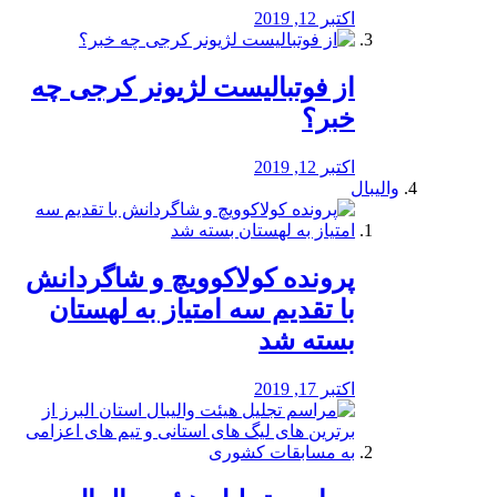
اکتبر 12, 2019
از فوتبالیست لژیونر کرجی چه
خبر؟
اکتبر 12, 2019
والیبال
پرونده کولاکوویچ و شاگردانش
با تقدیم سه امتیاز به لهستان
بسته شد
اکتبر 17, 2019