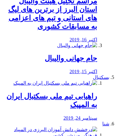
مراسم تجلیل هیئت والیبال
استان البرز از برترین های لیگ
های استانی و تیم های اعزامی
به مسابقات کشوری
اکتبر 16, 2019
جام جهانی والیبال
اکتبر 15, 2019
بسکتبال
راهیابی تیم ملی بسکتبال ایران
به المپیک
سپتامبر 24, 2019
شنا