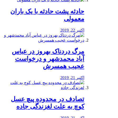
️حادثه پشت حادثه با یک باران
معمولی
اکتبر 22, 2019
مرگ دردناک بهروز در عباس
آباد محمدشهر و درخواست
عجیب همسرش
اکتبر 21, 2019
تصادف در محدوده پیچ عسل
کوچ به علت لغزندگی جاده
اکتبر 21, 2019