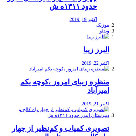
حدود ۱۳۱۱ه ش
اکتبر 19, 2019
موزیک
ویدئو
البرز زیبا
اکتبر 22, 2019
منظره‌‌ زیبای امروز ،کوچه یکم
امیرآباد
اکتبر 21, 2019
️تصویری کمیاب و کم‌نظیر از چهار