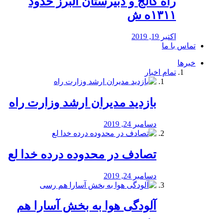
راه كالج و دبيرستان البرز حدود
۱۳۱۱ه ش
اکتبر 19, 2019
تماس با ما
خبرها
تمام اخبار
بازدید مدیران ارشد وزارت راه
دسامبر 24, 2019
تصادف در محدوده درده خدا لع
دسامبر 24, 2019
آلودگی هوا به بخش آسارا هم