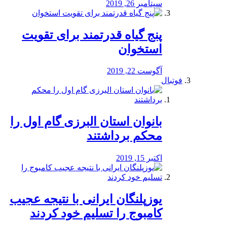
سپتامبر 26, 2019
پنج گیاه قدرتمند برای تقویت
استخوان
آگوست 22, 2019
فوتبال
بانوان استان البرزی گام اول را
محكم برداشتند
اکتبر 15, 2019
یوزپلنگان ایرانی با نتیجه عجیب
کامبوج را تسلیم خود کردند