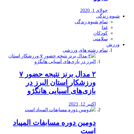
جولای 1, 2020
شیوه زندگی
تمام شیوه زندگی
غذا
کودکان
سلامتی
ورزش
تمام رشته های ورزشی
۲ مدال برنز نتیجه حضور ۷
ورزشکار استان البرز در
بازی‌های آسیایی هانگژو
اکتبر 12, 2023
دومین دوره مسابفات المپیاد
است