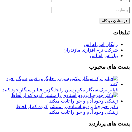
تبلیغات
رایگان اس ام اس
شرکت نرم افزاری مازندران
پنل اس ام اس
پست های محبوب
فیلتر ترک سیگار نیکوپرسین را جایگزین فیلتر سیگار خود کنید
دکتر جورجیا پردوم اسنادی را منتشر کرده که از لحاظ
ژنتیکی وجود آدم و حوا را ثابت میکند
پست های پربازدید