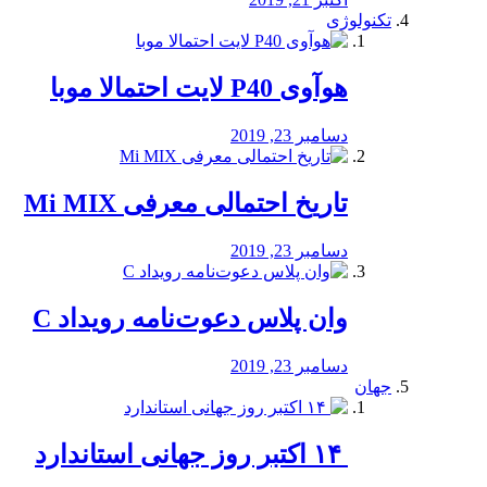
تکنولوژی
هوآوی P40 لایت احتمالا موبا
دسامبر 23, 2019
تاریخ احتمالی معرفی Mi MIX
دسامبر 23, 2019
وان پلاس دعوت‌نامه رویداد C
دسامبر 23, 2019
جهان
‏ ۱۴ اکتبر روز جهانی استاندارد