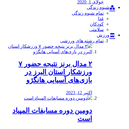
جولای 1, 2020
شیوه زندگی
تمام شیوه زندگی
غذا
کودکان
سلامتی
ورزش
تمام رشته های ورزشی
۲ مدال برنز نتیجه حضور ۷
ورزشکار استان البرز در
بازی‌های آسیایی هانگژو
اکتبر 12, 2023
دومین دوره مسابفات المپیاد
است