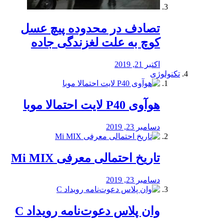
تصادف در محدوده پیچ عسل
کوچ به علت لغزندگی جاده
اکتبر 21, 2019
تکنولوژی
هوآوی P40 لایت احتمالا موبا
دسامبر 23, 2019
تاریخ احتمالی معرفی Mi MIX
دسامبر 23, 2019
وان پلاس دعوت‌نامه رویداد C