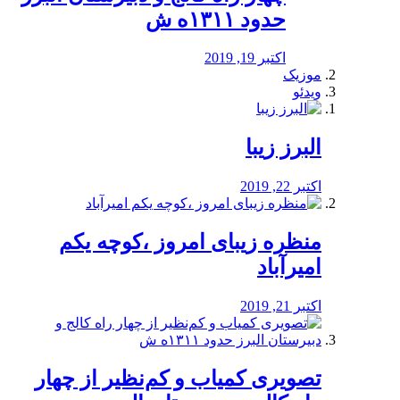
حدود ۱۳۱۱ه ش
اکتبر 19, 2019
موزیک
ویدئو
البرز زیبا
اکتبر 22, 2019
منظره‌‌ زیبای امروز ،کوچه یکم
امیرآباد
اکتبر 21, 2019
️تصویری کمیاب و کم‌نظیر از چهار