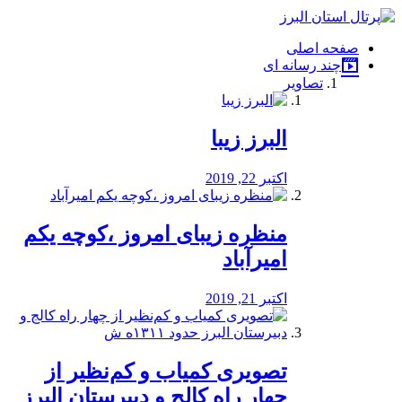
فصد
خون
صفحه اصلی
شرق
چند رسانه ای
تهران
تصاویر
خشکشویی
تصفیه
آب
البرز زیبا
طراحی
سایت
و
اکتبر 22, 2019
سئو
vip
منظره‌‌ زیبای امروز ،کوچه یکم
امیرآباد
اکتبر 21, 2019
️تصویری کمیاب و کم‌نظیر از
چهار راه كالج و دبيرستان البرز