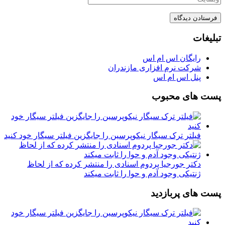
تبلیغات
رایگان اس ام اس
شرکت نرم افزاری مازندران
پنل اس ام اس
پست های محبوب
فیلتر ترک سیگار نیکوپرسین را جایگزین فیلتر سیگار خود کنید
دکتر جورجیا پردوم اسنادی را منتشر کرده که از لحاظ
ژنتیکی وجود آدم و حوا را ثابت میکند
پست های پربازدید