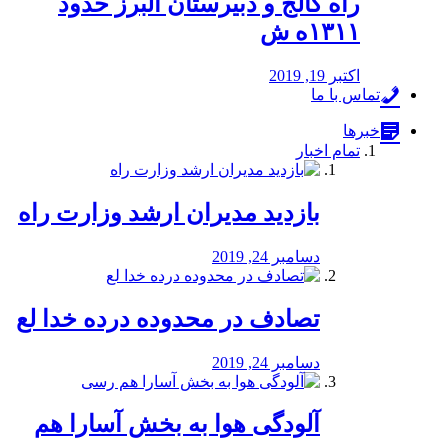
راه كالج و دبيرستان البرز حدود
۱۳۱۱ه ش
اکتبر 19, 2019
تماس با ما
خبرها
تمام اخبار
بازدید مدیران ارشد وزارت راه
دسامبر 24, 2019
تصادف در محدوده درده خدا لع
دسامبر 24, 2019
آلودگی هوا به بخش آسارا هم