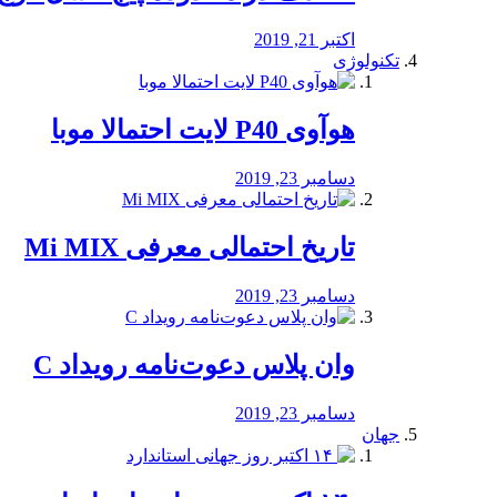
اکتبر 21, 2019
تکنولوژی
هوآوی P40 لایت احتمالا موبا
دسامبر 23, 2019
تاریخ احتمالی معرفی Mi MIX
دسامبر 23, 2019
وان پلاس دعوت‌نامه رویداد C
دسامبر 23, 2019
جهان