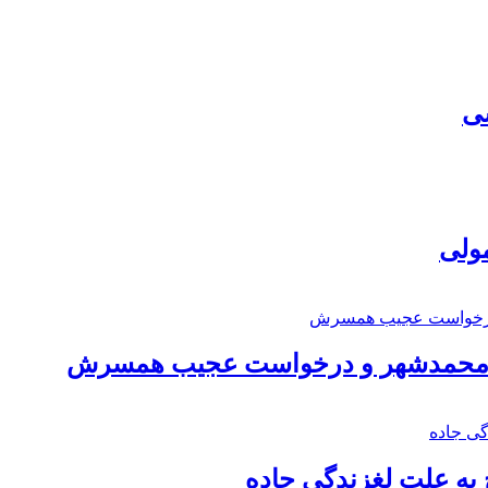
سی
مولی
اد محمدشهر و درخواست عجیب همسرش
به علت لغزندگی جاده