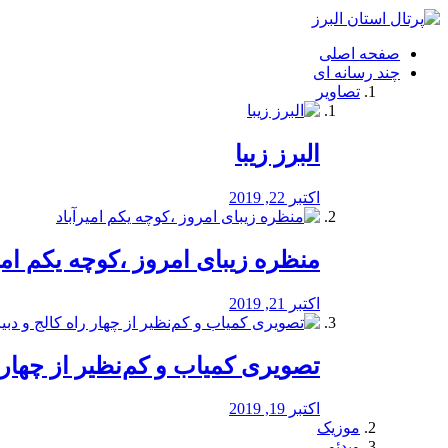
فصد
خون
صفحه اصلی
شرق
چند رسانه ای
تهران
تصاویر
خشکشویی
تصفیه
آب
البرز زیبا
طراحی
سایت
و
اکتبر 22, 2019
سئو
vip
منظره‌‌ زیبای امروز ،کوچه یکم امی
اکتبر 21, 2019
️تصویری کمیاب و کم‌نظیر از چهار راه 
اکتبر 19, 2019
موزیک
ویدئو