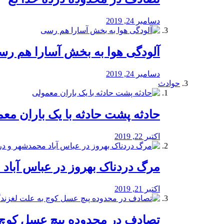
دسامبر 24, 2019
آلودگی هوا به بخش آسارا هم ر
دسامبر 24, 2019
حوادث
️حادثه پشت حادثه با یک باران مع
اکتبر 22, 2019
مرگ دردناک بهروز در عباس آب
اکتبر 21, 2019
تصادف در محدوده پیچ عسل کوچ 