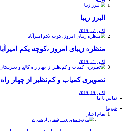
البرز زیبا
اکتبر 22, 2019
منظره‌‌ زیبای امروز ،کوچه یکم امیرآبا
اکتبر 21, 2019
️تصویری کمیاب و کم‌نظیر از چهار راه كالج
اکتبر 19, 2019
تماس با ما
خبرها
تمام اخبار