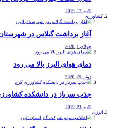
اکتبر 17, 2019
کشاورزی
آغاز برداشت گیلاس در شهرستان 
جولای 1, 2020
دمای هوای البرز بالا می رود
ژوئن 25, 2020
جذب سرباز در دانشکده کشاورز
اکتبر 21, 2019
انرژی