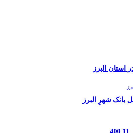
 استان البرز
بانک شهرِ البرز
4