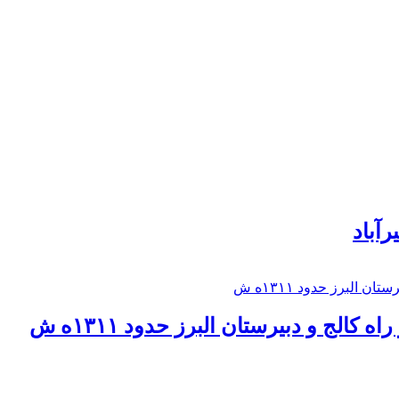
رآباد
كالج و دبيرستان البرز حدود ۱۳۱۱ه ش