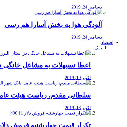
دسامبر 24, 2019
آلودگی هوا به بخش آسارا هم رسی
دسامبر 24, 2019
اقتصاد
بانک
️اعطا تسیهلات به مشاغل خانگی در
اکتبر 19, 2019
سلطانی مقدم، ریاست هیئت عامل 
اکتبر 18, 2019
تکرار قیمت چهارشنبه فروش دلار 11 00