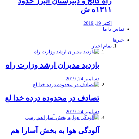
راه كالج و دبيرستان البرز حدود
۱۳۱۱ه ش
اکتبر 19, 2019
تماس با ما
خبرها
تمام اخبار
بازدید مدیران ارشد وزارت راه
دسامبر 24, 2019
تصادف در محدوده درده خدا لع
دسامبر 24, 2019
آلودگی هوا به بخش آسارا هم