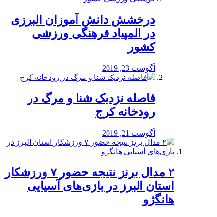
درخشش دانش آموزان البرزی
در المپیاد فرهنگی ورزشی
کشور
آگوست 23, 2019
️فاصله نزدیک شنا و مرگ در
رودخانه کرج
آگوست 21, 2019
۲ مدال برنز نتیجه حضور ۷ ورزشکار
استان البرز در بازی‌های آسیایی
هانگژو