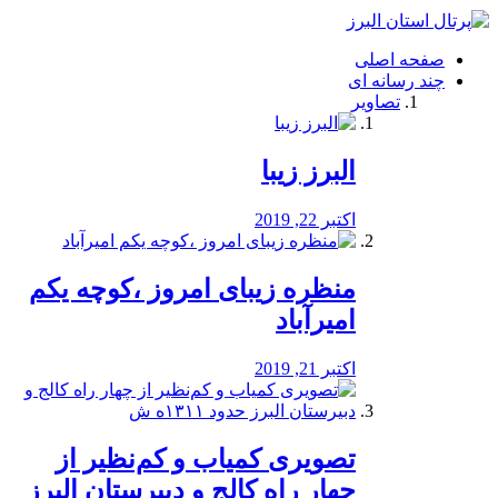
فصد
خون
صفحه اصلی
شرق
چند رسانه ای
تهران
تصاویر
خشکشویی
تصفیه
آب
البرز زیبا
طراحی
سایت
و
اکتبر 22, 2019
سئو
vip
منظره‌‌ زیبای امروز ،کوچه یکم
امیرآباد
اکتبر 21, 2019
️تصویری کمیاب و کم‌نظیر از
چهار راه كالج و دبيرستان البرز