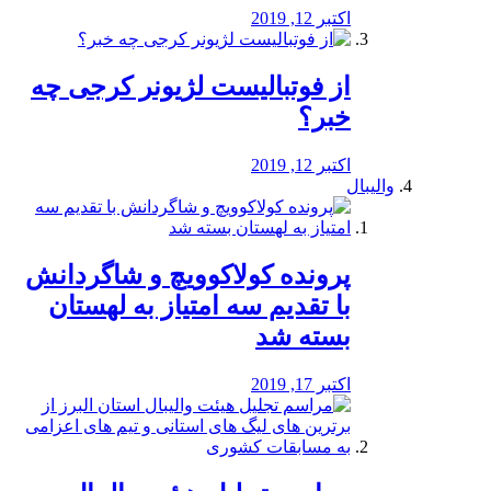
اکتبر 12, 2019
از فوتبالیست لژیونر کرجی چه
خبر؟
اکتبر 12, 2019
والیبال
پرونده کولاکوویچ و شاگردانش
با تقدیم سه امتیاز به لهستان
بسته شد
اکتبر 17, 2019