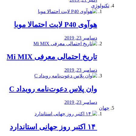
تکنولوژی
هوآوی P40 لایت احتمالا موبا
دسامبر 23, 2019
تاریخ احتمالی معرفی Mi MIX
دسامبر 23, 2019
وان پلاس دعوت‌نامه رویداد C
دسامبر 23, 2019
جهان
‏ ۱۴ اکتبر روز جهانی استاندارد