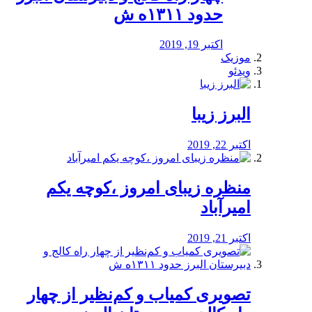
حدود ۱۳۱۱ه ش
اکتبر 19, 2019
موزیک
ویدئو
البرز زیبا
اکتبر 22, 2019
منظره‌‌ زیبای امروز ،کوچه یکم
امیرآباد
اکتبر 21, 2019
️تصویری کمیاب و کم‌نظیر از چهار