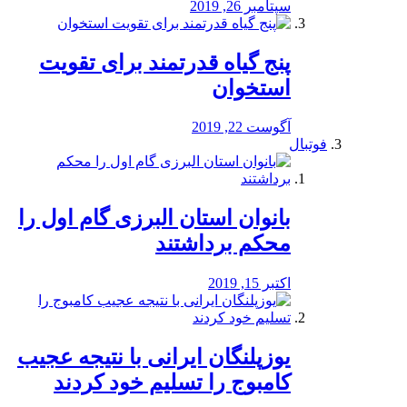
سپتامبر 26, 2019
پنج گیاه قدرتمند برای تقویت
استخوان
آگوست 22, 2019
فوتبال
بانوان استان البرزی گام اول را
محكم برداشتند
اکتبر 15, 2019
یوزپلنگان ایرانی با نتیجه عجیب
کامبوج را تسلیم خود کردند