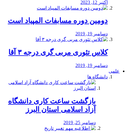
اکتبر 12, 2023
دومین دوره مسابفات المپیاد است
دسامبر 19, 2019
کلاس تئوری مربی گری درجه ۳ آقا
دسامبر 19, 2019
علمی
دانشگاه ها
بازگشت ساعت کاری دانشگاه
آزاد اسلامی استان البرز
دسامبر 25, 2019