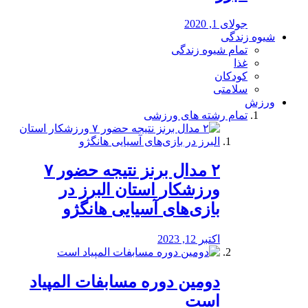
جولای 1, 2020
شیوه زندگی
تمام شیوه زندگی
غذا
کودکان
سلامتی
ورزش
تمام رشته های ورزشی
۲ مدال برنز نتیجه حضور ۷
ورزشکار استان البرز در
بازی‌های آسیایی هانگژو
اکتبر 12, 2023
دومین دوره مسابفات المپیاد
است