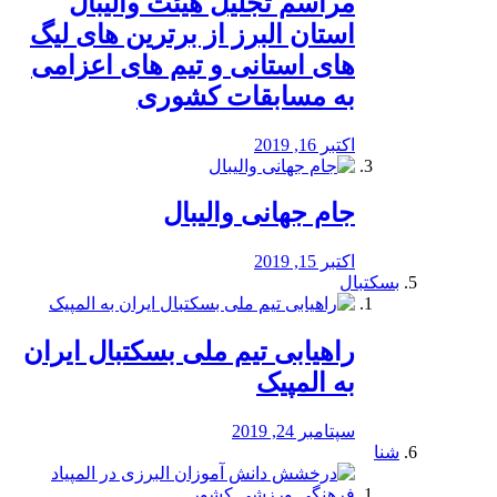
مراسم تجلیل هیئت والیبال
استان البرز از برترین های لیگ
های استانی و تیم های اعزامی
به مسابقات کشوری
اکتبر 16, 2019
جام جهانی والیبال
اکتبر 15, 2019
بسکتبال
راهیابی تیم ملی بسکتبال ایران
به المپیک
سپتامبر 24, 2019
شنا