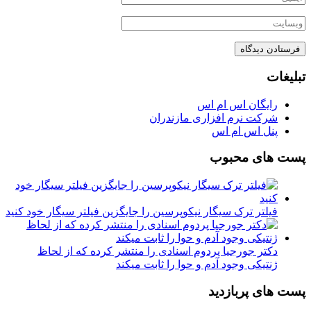
تبلیغات
رایگان اس ام اس
شرکت نرم افزاری مازندران
پنل اس ام اس
پست های محبوب
فیلتر ترک سیگار نیکوپرسین را جایگزین فیلتر سیگار خود کنید
دکتر جورجیا پردوم اسنادی را منتشر کرده که از لحاظ
ژنتیکی وجود آدم و حوا را ثابت میکند
پست های پربازدید