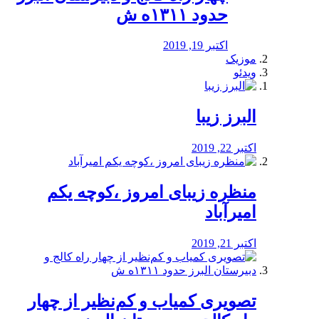
حدود ۱۳۱۱ه ش
اکتبر 19, 2019
موزیک
ویدئو
البرز زیبا
اکتبر 22, 2019
منظره‌‌ زیبای امروز ،کوچه یکم
امیرآباد
اکتبر 21, 2019
️تصویری کمیاب و کم‌نظیر از چهار