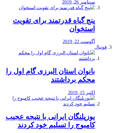
سپتامبر 26, 2019
پنج گیاه قدرتمند برای تقویت
استخوان
آگوست 22, 2019
فوتبال
بانوان استان البرزی گام اول را
محكم برداشتند
اکتبر 15, 2019
یوزپلنگان ایرانی با نتیجه عجیب
کامبوج را تسلیم خود کردند