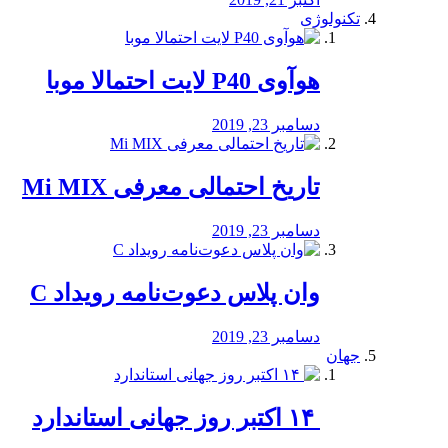
تکنولوژی
هوآوی P40 لایت احتمالا موبا
دسامبر 23, 2019
تاریخ احتمالی معرفی Mi MIX
دسامبر 23, 2019
وان پلاس دعوت‌نامه رویداد C
دسامبر 23, 2019
جهان
‏ ۱۴ اکتبر روز جهانی استاندارد