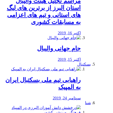
مراسم تجلیل هیئت والیبال
استان البرز از برترین های لیگ
های استانی و تیم های اعزامی
به مسابقات کشوری
اکتبر 16, 2019
جام جهانی والیبال
اکتبر 15, 2019
بسکتبال
راهیابی تیم ملی بسکتبال ایران
به المپیک
سپتامبر 24, 2019
شنا