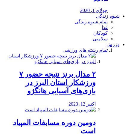
جولای 1, 2020
شیوه زندگی
تمام شیوه زندگی
غذا
کودکان
سلامتی
ورزش
تمام رشته های ورزشی
۲ مدال برنز نتیجه حضور ۷
ورزشکار استان البرز در
بازی‌های آسیایی هانگژو
اکتبر 12, 2023
دومین دوره مسابفات المپیاد
است