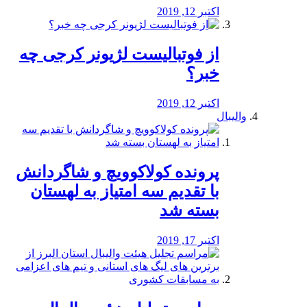
اکتبر 12, 2019
از فوتبالیست لژیونر کرجی چه
خبر؟
اکتبر 12, 2019
والیبال
پرونده کولاکوویچ و شاگردانش
با تقدیم سه امتیاز به لهستان
بسته شد
اکتبر 17, 2019