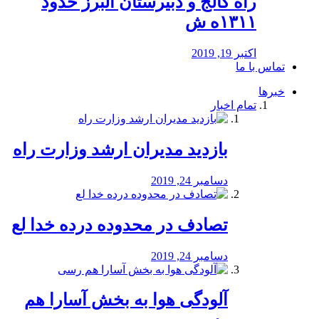
راه كالج و دبيرستان البرز حدود
۱۳۱۱ه ش
اکتبر 19, 2019
تماس با ما
خبرها
تمام اخبار
بازدید مدیران ارشد وزارت راه
دسامبر 24, 2019
تصادف در محدوده درده خدا لع
دسامبر 24, 2019
آلودگی هوا به بخش آسارا هم