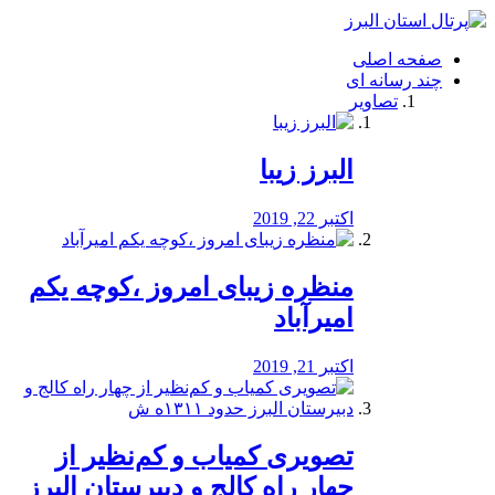
فصد
خون
صفحه اصلی
شرق
چند رسانه ای
تهران
تصاویر
خشکشویی
تصفیه
آب
البرز زیبا
طراحی
سایت
و
اکتبر 22, 2019
سئو
vip
منظره‌‌ زیبای امروز ،کوچه یکم
امیرآباد
اکتبر 21, 2019
️تصویری کمیاب و کم‌نظیر از
چهار راه كالج و دبيرستان البرز