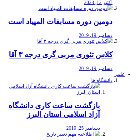
اکتبر 12, 2023
دومین دوره مسابفات المپیاد است
دسامبر 19, 2019
کلاس تئوری مربی گری درجه ۳ آقا
دسامبر 19, 2019
علمی
دانشگاه ها
بازگشت ساعت کاری دانشگاه
آزاد اسلامی استان البرز
دسامبر 25, 2019