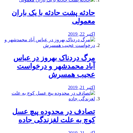
️حادثه پشت حادثه با یک باران
معمولی
اکتبر 22, 2019
مرگ دردناک بهروز در عباس
آباد محمدشهر و درخواست
عجیب همسرش
اکتبر 21, 2019
تصادف در محدوده پیچ عسل
کوچ به علت لغزندگی جاده
اکتبر 21, 2019