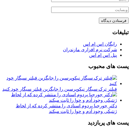
تبلیغات
رایگان اس ام اس
شرکت نرم افزاری مازندران
پنل اس ام اس
پست های محبوب
فیلتر ترک سیگار نیکوپرسین را جایگزین فیلتر سیگار خود کنید
دکتر جورجیا پردوم اسنادی را منتشر کرده که از لحاظ
ژنتیکی وجود آدم و حوا را ثابت میکند
پست های پربازدید