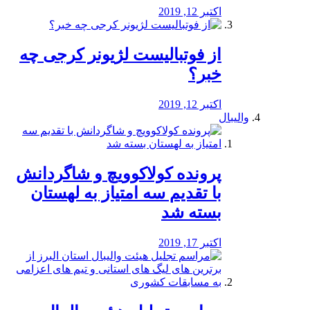
اکتبر 12, 2019
از فوتبالیست لژیونر کرجی چه
خبر؟
اکتبر 12, 2019
والیبال
پرونده کولاکوویچ و شاگردانش
با تقدیم سه امتیاز به لهستان
بسته شد
اکتبر 17, 2019