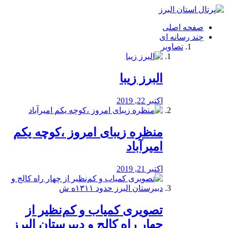
فصد
خون
صفحه اصلی
شرق
چند رسانه ای
تهران
تصاویر
خشکشویی
تصفیه
آب
البرز زیبا
طراحی
سایت
و
اکتبر 22, 2019
سئو
vip
منظره‌‌ زیبای امروز ،کوچه یکم
امیرآباد
اکتبر 21, 2019
️تصویری کمیاب و کم‌نظیر از
چهار راه كالج و دبيرستان البرز