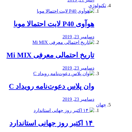
تکنولوژی
هوآوی P40 لایت احتمالا موبا
دسامبر 23, 2019
تاریخ احتمالی معرفی Mi MIX
دسامبر 23, 2019
وان پلاس دعوت‌نامه رویداد C
دسامبر 23, 2019
جهان
‏ ۱۴ اکتبر روز جهانی استاندارد