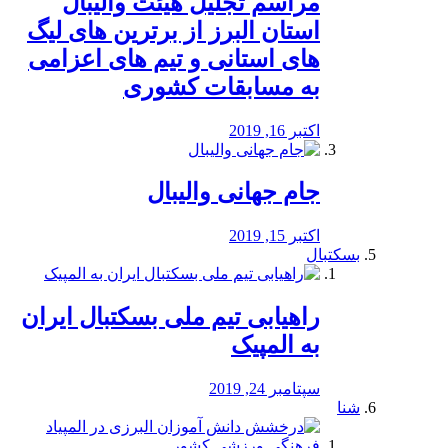
مراسم تجلیل هیئت والیبال
استان البرز از برترین های لیگ
های استانی و تیم های اعزامی
به مسابقات کشوری
اکتبر 16, 2019
جام جهانی والیبال
اکتبر 15, 2019
بسکتبال
راهیابی تیم ملی بسکتبال ایران
به المپیک
سپتامبر 24, 2019
شنا