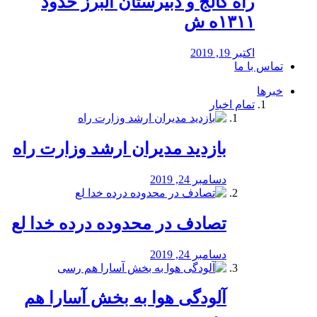
راه كالج و دبيرستان البرز حدود
۱۳۱۱ه ش
اکتبر 19, 2019
تماس با ما
خبرها
تمام اخبار
بازدید مدیران ارشد وزارت راه
دسامبر 24, 2019
تصادف در محدوده درده خدا لع
دسامبر 24, 2019
آلودگی هوا به بخش آسارا هم