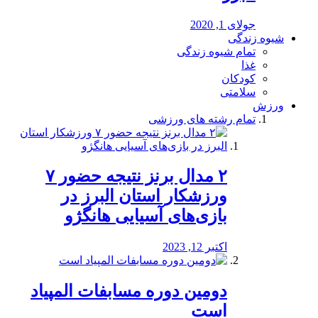
جولای 1, 2020
شیوه زندگی
تمام شیوه زندگی
غذا
کودکان
سلامتی
ورزش
تمام رشته های ورزشی
۲ مدال برنز نتیجه حضور ۷
ورزشکار استان البرز در
بازی‌های آسیایی هانگژو
اکتبر 12, 2023
دومین دوره مسابفات المپیاد
است