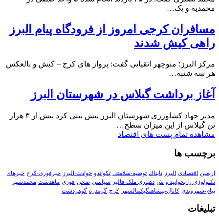
محمدیه و یک…
مسافران کرجی امروز از فرودگاه پیام البرز
راهی کیش شدند
مرکز البرز؛ منوچهر اتقیایی گفت: پرواز های کرج – کیش و بالعکس
هر سه شنبه…
آغاز برداشت گیلاس در شهرستان البرز
مدیر جهاد کشاورزی شهرستان البرز پیش بینی کرد بیش از ۳ هزار
تن گیلاس از این میزان سطح…
مشاهده تمام پست های اقتصاد
برچسب ها
اربعین
اقتصادی
البرز
تابناك
توصیه-سلامتی
تکواندو
حوادث-البرز
خبرفوری-کرج
خبرهای
تکنولوڑی را بخوانید و ش
دهیاری ملک فالیز
سیاسی
صحن
فوری
ماهدشت
محمدشهر
پیام-شهروندی
کانال-پیشاهنگیکمالشهر
کرج
گرمدره
گوهردشت
تبلیغات