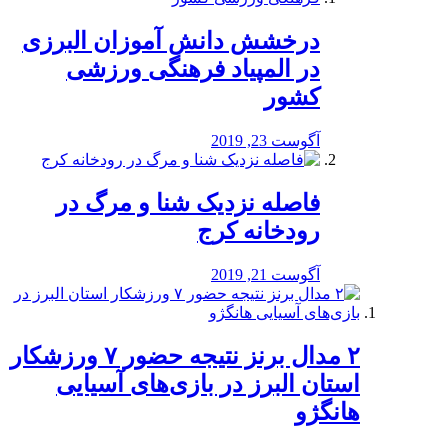
درخشش دانش آموزان البرزی
در المپیاد فرهنگی ورزشی
کشور
آگوست 23, 2019
️فاصله نزدیک شنا و مرگ در
رودخانه کرج
آگوست 21, 2019
۲ مدال برنز نتیجه حضور ۷ ورزشکار
استان البرز در بازی‌های آسیایی
هانگژو