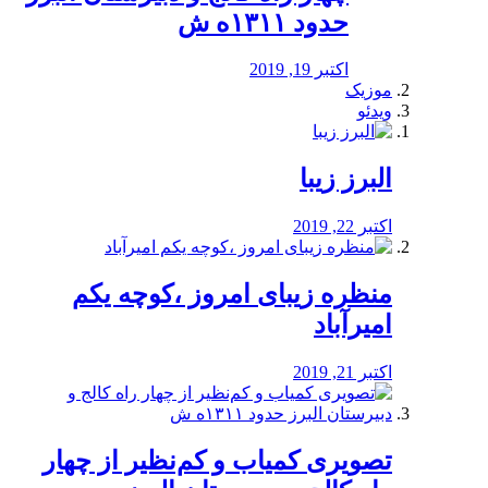
حدود ۱۳۱۱ه ش
اکتبر 19, 2019
موزیک
ویدئو
البرز زیبا
اکتبر 22, 2019
منظره‌‌ زیبای امروز ،کوچه یکم
امیرآباد
اکتبر 21, 2019
️تصویری کمیاب و کم‌نظیر از چهار