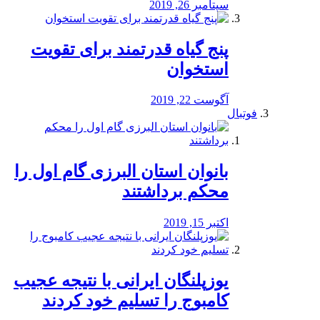
سپتامبر 26, 2019
پنج گیاه قدرتمند برای تقویت
استخوان
آگوست 22, 2019
فوتبال
بانوان استان البرزی گام اول را
محكم برداشتند
اکتبر 15, 2019
یوزپلنگان ایرانی با نتیجه عجیب
کامبوج را تسلیم خود کردند