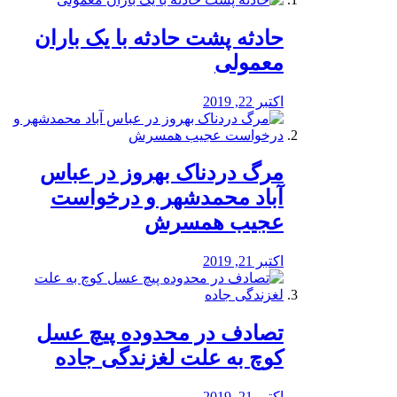
️حادثه پشت حادثه با یک باران
معمولی
اکتبر 22, 2019
مرگ دردناک بهروز در عباس
آباد محمدشهر و درخواست
عجیب همسرش
اکتبر 21, 2019
تصادف در محدوده پیچ عسل
کوچ به علت لغزندگی جاده
اکتبر 21, 2019