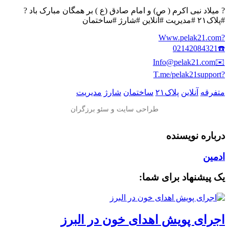
? میلاد نبی اکرم ( ص) و امام صادق (ع ) بر همگان مبارک باد ?
#پلاک۲۱ #مدیریت #آنلاین #شارژ #ساختمان
?Www.pelak21.com
☎️02142084321
✉️Info@pelak21.com
?T.me/pelak21support
متفرقه
آنلاین
پلاک۲۱
ساختمان
شارژ
مدیریت
درباره نویسنده
ادمین
یک پیشنهاد برای شما:
اجرای پویش اهدای خون در البرز