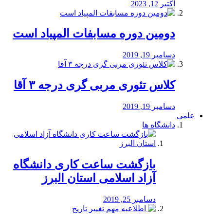
اکتبر 12, 2023
دومین دوره مسابفات المپیاد است
دسامبر 19, 2019
کلاس تئوری مربی گری درجه ۳ آقا
دسامبر 19, 2019
علمی
دانشگاه ها
بازگشت ساعت کاری دانشگاه
آزاد اسلامی استان البرز
دسامبر 25, 2019