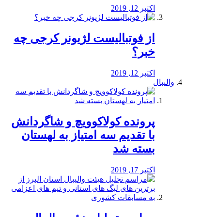
اکتبر 12, 2019
از فوتبالیست لژیونر کرجی چه
خبر؟
اکتبر 12, 2019
والیبال
پرونده کولاکوویچ و شاگردانش
با تقدیم سه امتیاز به لهستان
بسته شد
اکتبر 17, 2019