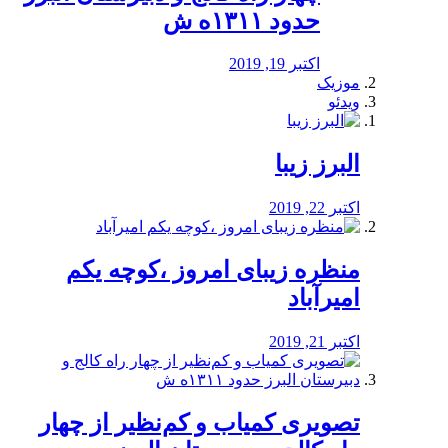
حدود ۱۳۱۱ه ش
اکتبر 19, 2019
موزیک
ویدئو
البرز زیبا
اکتبر 22, 2019
منظره‌‌ زیبای امروز ،کوچه یکم
امیرآباد
اکتبر 21, 2019
️تصویری کمیاب و کم‌نظیر از چهار