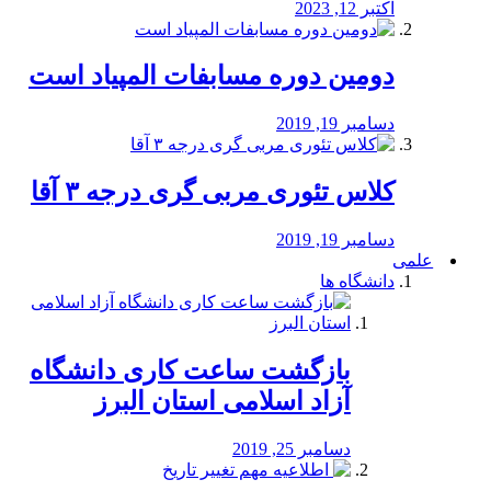
اکتبر 12, 2023
دومین دوره مسابفات المپیاد است
دسامبر 19, 2019
کلاس تئوری مربی گری درجه ۳ آقا
دسامبر 19, 2019
علمی
دانشگاه ها
بازگشت ساعت کاری دانشگاه
آزاد اسلامی استان البرز
دسامبر 25, 2019