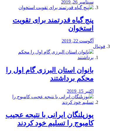
سپتامبر 26, 2019
پنج گیاه قدرتمند برای تقویت
استخوان
آگوست 22, 2019
فوتبال
بانوان استان البرزی گام اول را
محكم برداشتند
اکتبر 15, 2019
یوزپلنگان ایرانی با نتیجه عجیب
کامبوج را تسلیم خود کردند