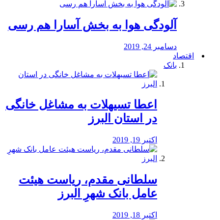
آلودگی هوا به بخش آسارا هم رسی
دسامبر 24, 2019
اقتصاد
بانک
️اعطا تسیهلات به مشاغل خانگی
در استان البرز
اکتبر 19, 2019
سلطانی مقدم، ریاست هیئت
عامل بانک شهرِ البرز
اکتبر 18, 2019