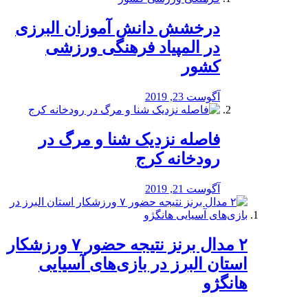
درخشش دانش آموزان البرزی
در المپیاد فرهنگی ورزشی
کشور
آگوست 23, 2019
️فاصله نزدیک شنا و مرگ در
رودخانه کرج
آگوست 21, 2019
۲ مدال برنز نتیجه حضور ۷ ورزشکار
استان البرز در بازی‌های آسیایی
هانگژو