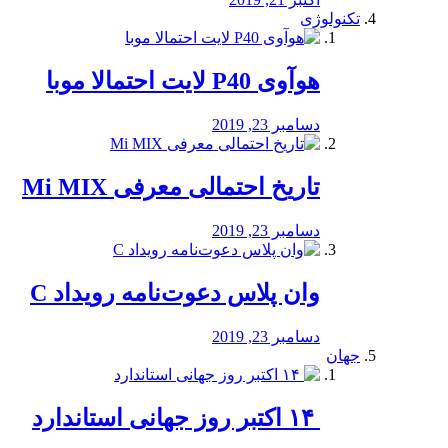
تکنولوژی
هوآوی P40 لایت احتمالا موبا
دسامبر 23, 2019
تاریخ احتمالی معرفی Mi MIX
دسامبر 23, 2019
وان پلاس دعوت‌نامه رویداد C
دسامبر 23, 2019
جهان
‏ ۱۴ اکتبر روز جهانی استاندارد