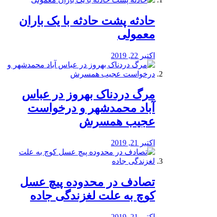
️حادثه پشت حادثه با یک باران
معمولی
اکتبر 22, 2019
مرگ دردناک بهروز در عباس
آباد محمدشهر و درخواست
عجیب همسرش
اکتبر 21, 2019
تصادف در محدوده پیچ عسل
کوچ به علت لغزندگی جاده
اکتبر 21, 2019