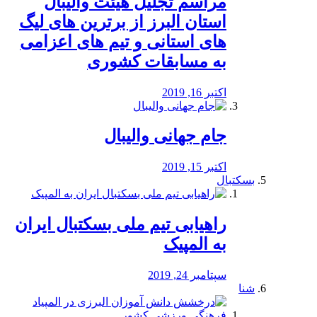
مراسم تجلیل هیئت والیبال
استان البرز از برترین های لیگ
های استانی و تیم های اعزامی
به مسابقات کشوری
اکتبر 16, 2019
جام جهانی والیبال
اکتبر 15, 2019
بسکتبال
راهیابی تیم ملی بسکتبال ایران
به المپیک
سپتامبر 24, 2019
شنا