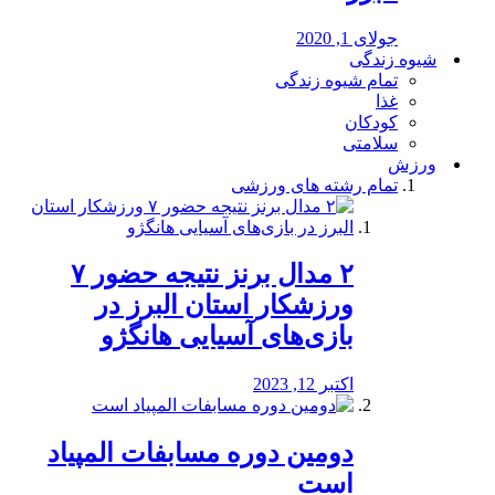
جولای 1, 2020
شیوه زندگی
تمام شیوه زندگی
غذا
کودکان
سلامتی
ورزش
تمام رشته های ورزشی
۲ مدال برنز نتیجه حضور ۷
ورزشکار استان البرز در
بازی‌های آسیایی هانگژو
اکتبر 12, 2023
دومین دوره مسابفات المپیاد
است