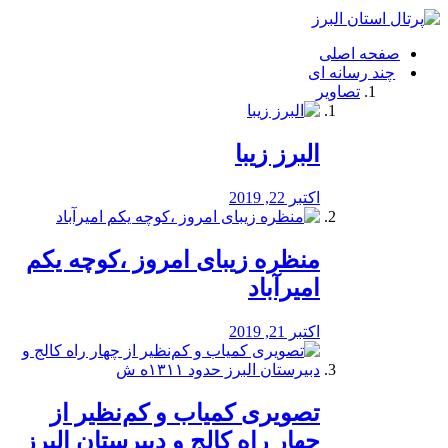
فصد
خون
صفحه اصلی
شرق
چند رسانه ای
تهران
تصاویر
خشکشویی
تصفیه
آب
البرز زیبا
طراحی
سایت
و
اکتبر 22, 2019
سئو
vip
منظره‌‌ زیبای امروز ،کوچه یکم
امیرآباد
اکتبر 21, 2019
️تصویری کمیاب و کم‌نظیر از
چهار راه كالج و دبيرستان البرز