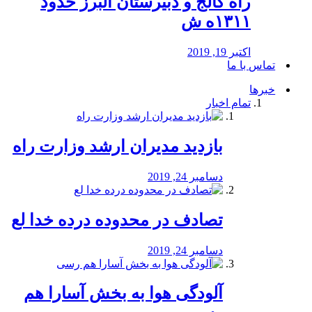
راه كالج و دبيرستان البرز حدود
۱۳۱۱ه ش
اکتبر 19, 2019
تماس با ما
خبرها
تمام اخبار
بازدید مدیران ارشد وزارت راه
دسامبر 24, 2019
تصادف در محدوده درده خدا لع
دسامبر 24, 2019
آلودگی هوا به بخش آسارا هم