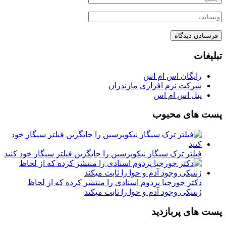
تبلیغات
رایگان اس ام اس
شرکت نرم افزاری مازندران
پنل اس ام اس
پست های محبوب
فیلتر ترک سیگار نیکوپرسین را جایگزین فیلتر سیگار خود کنید
دکتر جورجیا پردوم اسنادی را منتشر کرده که از لحاظ
ژنتیکی وجود آدم و حوا را ثابت میکند
پست های پربازدید