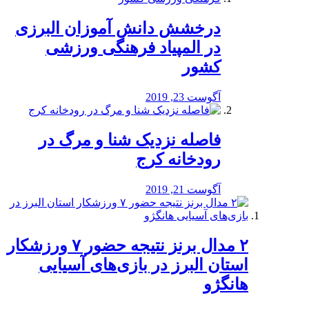
درخشش دانش آموزان البرزی
در المپیاد فرهنگی ورزشی
کشور
آگوست 23, 2019
️فاصله نزدیک شنا و مرگ در
رودخانه کرج
آگوست 21, 2019
۲ مدال برنز نتیجه حضور ۷ ورزشکار
استان البرز در بازی‌های آسیایی
هانگژو