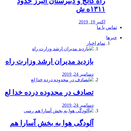
راه كالج و دبيرستان البرز حدود
۱۳۱۱ه ش
اکتبر 19, 2019
تماس با ما
خبرها
تمام اخبار
بازدید مدیران ارشد وزارت راه
دسامبر 24, 2019
تصادف در محدوده درده خدا لع
دسامبر 24, 2019
آلودگی هوا به بخش آسارا هم