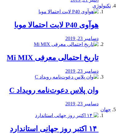
تکنولوژی
هوآوی P40 لایت احتمالا موبا
دسامبر 23, 2019
تاریخ احتمالی معرفی Mi MIX
دسامبر 23, 2019
وان پلاس دعوت‌نامه رویداد C
دسامبر 23, 2019
جهان
‏ ۱۴ اکتبر روز جهانی استاندارد