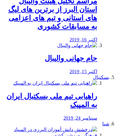
مراسم تجلیل هیئت والیبال
استان البرز از برترین های لیگ
های استانی و تیم های اعزامی
به مسابقات کشوری
اکتبر 16, 2019
جام جهانی والیبال
اکتبر 15, 2019
بسکتبال
راهیابی تیم ملی بسکتبال ایران
به المپیک
سپتامبر 24, 2019
شنا