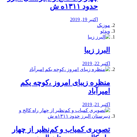
حدود ۱۳۱۱ه ش
اکتبر 19, 2019
موزیک
ویدئو
البرز زیبا
اکتبر 22, 2019
منظره‌‌ زیبای امروز ،کوچه یکم
امیرآباد
اکتبر 21, 2019
️تصویری کمیاب و کم‌نظیر از چهار