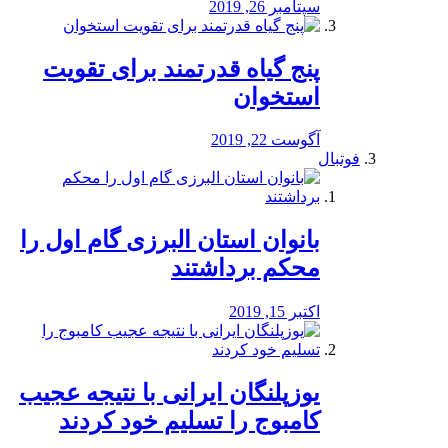
سپتامبر 26, 2019
پنج گیاه قدرتمند برای تقویت
استخوان
آگوست 22, 2019
فوتبال
بانوان استان البرزی گام اول را
محكم برداشتند
اکتبر 15, 2019
یوزپلنگان ایرانی با نتیجه عجیب
کامبوج را تسلیم خود کردند