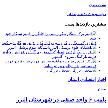
پست بعدی
هوای امروز کرج ؛ یکشنبه 2 ارد
بیشترین بازدیدها پست
فیلتر ترک سیگار نیکوپرسین را جایگزین فیلتر سیگار خود کنید
دانشگاه علوم پزشکی البرز
افزایش یکبارۀ
هزینه پارکینگ متروی گلشهر
دكتر فردين
فرمند (نماينده مجلس مردم میانه)
سخنان بزرگان
اخبار اقتصادی استان
بیشتر
پلمب ۶ واحد صنفی در شهرستان البرز