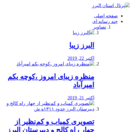
فصد
خون
صفحه اصلی
شرق
چند رسانه ای
تهران
تصاویر
خشکشویی
تصفیه
آب
البرز زیبا
طراحی
سایت
و
اکتبر 22, 2019
سئو
vip
منظره‌‌ زیبای امروز ،کوچه یکم
امیرآباد
اکتبر 21, 2019
️تصویری کمیاب و کم‌نظیر از
چهار راه كالج و دبيرستان البرز