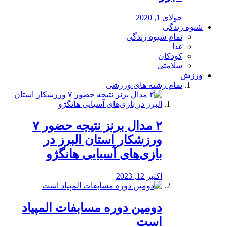
جولای 1, 2020
شیوه زندگی
تمام شیوه زندگی
غذا
کودکان
سلامتی
ورزش
تمام رشته های ورزشی
۲ مدال برنز نتیجه حضور ۷
ورزشکار استان البرز در
بازی‌های آسیایی هانگژو
اکتبر 12, 2023
دومین دوره مسابفات المپیاد
است