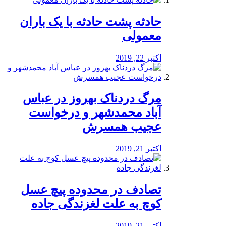
️حادثه پشت حادثه با یک باران
معمولی
اکتبر 22, 2019
مرگ دردناک بهروز در عباس
آباد محمدشهر و درخواست
عجیب همسرش
اکتبر 21, 2019
تصادف در محدوده پیچ عسل
کوچ به علت لغزندگی جاده
اکتبر 21, 2019