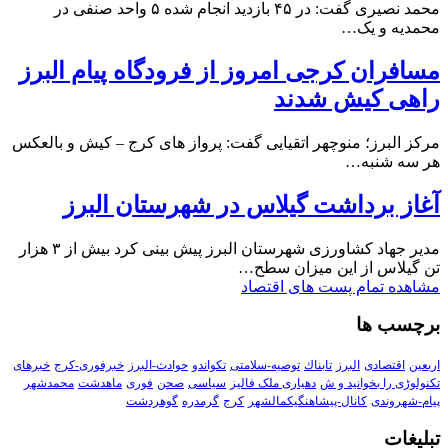
محمد نصیری گفت: در ۴۵ بازدید انجام شده ۵ واحد صنفی در
محمدیه و یک…
مسافران کرجی امروز از فرودگاه پیام البرز
راهی کیش شدند
مرکز البرز؛ منوچهر اتقیایی گفت: پرواز های کرج – کیش و بالعکس
هر سه شنبه…
آغاز برداشت گیلاس در شهرستان البرز
مدیر جهاد کشاورزی شهرستان البرز پیش بینی کرد بیش از ۳ هزار
تن گیلاس از این میزان سطح…
مشاهده تمام پست های اقتصاد
برچسب ها
اربعین
اقتصادی
البرز
تابناك
توصیه-سلامتی
تکواندو
حوادث-البرز
خبرفوری-کرج
خبرهای
تکنولوڑی را بخوانید و ش
دهیاری ملک فالیز
سیاسی
صحن
فوری
ماهدشت
محمدشهر
پیام-شهروندی
کانال-پیشاهنگیکمالشهر
کرج
گرمدره
گوهردشت
تبلیغات