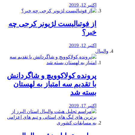
اکتبر 12, 2019
از فوتبالیست لژیونر کرجی چه
خبر؟
اکتبر 12, 2019
والیبال
پرونده کولاکوویچ و شاگردانش
با تقدیم سه امتیاز به لهستان
بسته شد
اکتبر 17, 2019