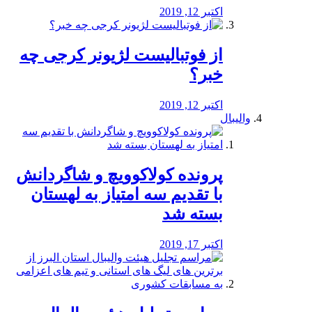
اکتبر 12, 2019
از فوتبالیست لژیونر کرجی چه
خبر؟
اکتبر 12, 2019
والیبال
پرونده کولاکوویچ و شاگردانش
با تقدیم سه امتیاز به لهستان
بسته شد
اکتبر 17, 2019