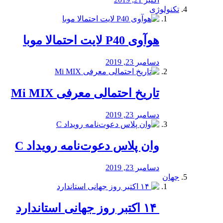
تکنولوژی
هوآوی P40 لایت احتمالا موبا
دسامبر 23, 2019
تاریخ احتمالی معرفی Mi MIX
دسامبر 23, 2019
وان پلاس دعوت‌نامه رویداد C
دسامبر 23, 2019
جهان
‏ ۱۴ اکتبر روز جهانی استاندارد