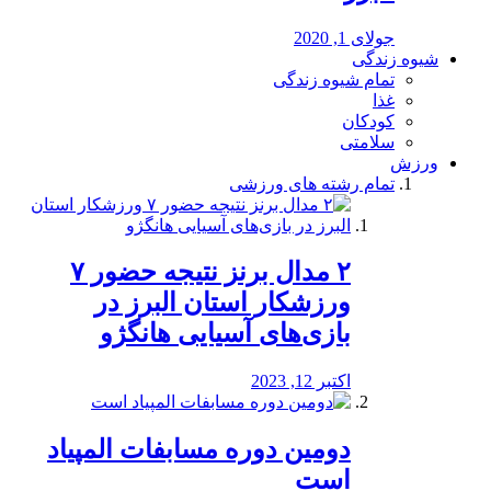
جولای 1, 2020
شیوه زندگی
تمام شیوه زندگی
غذا
کودکان
سلامتی
ورزش
تمام رشته های ورزشی
۲ مدال برنز نتیجه حضور ۷
ورزشکار استان البرز در
بازی‌های آسیایی هانگژو
اکتبر 12, 2023
دومین دوره مسابفات المپیاد
است