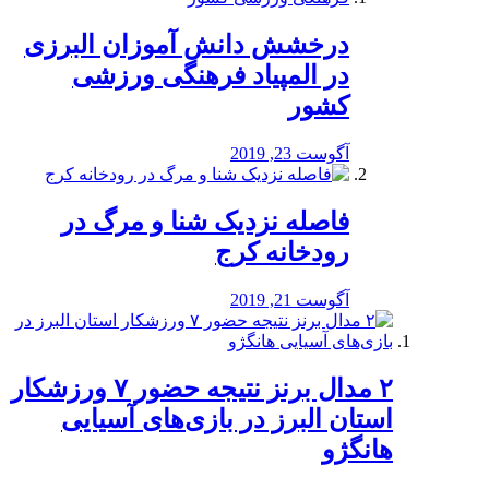
درخشش دانش آموزان البرزی
در المپیاد فرهنگی ورزشی
کشور
آگوست 23, 2019
️فاصله نزدیک شنا و مرگ در
رودخانه کرج
آگوست 21, 2019
۲ مدال برنز نتیجه حضور ۷ ورزشکار
استان البرز در بازی‌های آسیایی
هانگژو