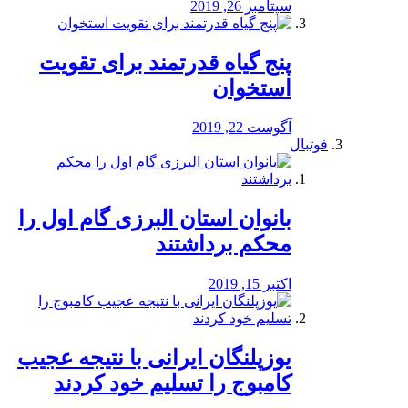
سپتامبر 26, 2019
پنج گیاه قدرتمند برای تقویت
استخوان
آگوست 22, 2019
فوتبال
بانوان استان البرزی گام اول را
محكم برداشتند
اکتبر 15, 2019
یوزپلنگان ایرانی با نتیجه عجیب
کامبوج را تسلیم خود کردند