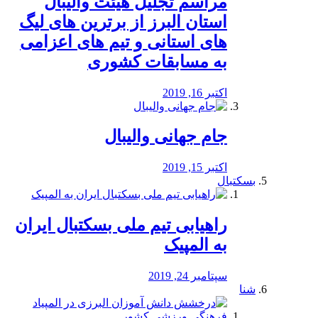
مراسم تجلیل هیئت والیبال
استان البرز از برترین های لیگ
های استانی و تیم های اعزامی
به مسابقات کشوری
اکتبر 16, 2019
جام جهانی والیبال
اکتبر 15, 2019
بسکتبال
راهیابی تیم ملی بسکتبال ایران
به المپیک
سپتامبر 24, 2019
شنا