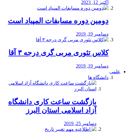
اکتبر 12, 2023
دومین دوره مسابفات المپیاد است
دسامبر 19, 2019
کلاس تئوری مربی گری درجه ۳ آقا
دسامبر 19, 2019
علمی
دانشگاه ها
بازگشت ساعت کاری دانشگاه
آزاد اسلامی استان البرز
دسامبر 25, 2019