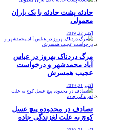
️حادثه پشت حادثه با یک باران
معمولی
اکتبر 22, 2019
مرگ دردناک بهروز در عباس
آباد محمدشهر و درخواست
عجیب همسرش
اکتبر 21, 2019
تصادف در محدوده پیچ عسل
کوچ به علت لغزندگی جاده
اکتبر 21, 2019