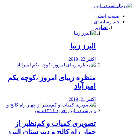
فصد
خون
صفحه اصلی
شرق
چند رسانه ای
تهران
تصاویر
خشکشویی
تصفیه
آب
البرز زیبا
طراحی
سایت
و
اکتبر 22, 2019
سئو
vip
منظره‌‌ زیبای امروز ،کوچه یکم
امیرآباد
اکتبر 21, 2019
️تصویری کمیاب و کم‌نظیر از
چهار راه كالج و دبيرستان البرز