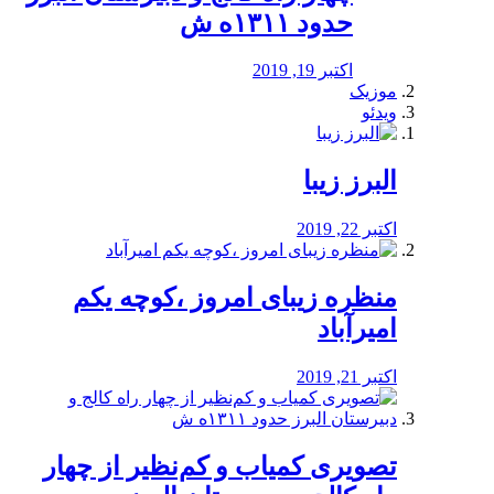
حدود ۱۳۱۱ه ش
اکتبر 19, 2019
موزیک
ویدئو
البرز زیبا
اکتبر 22, 2019
منظره‌‌ زیبای امروز ،کوچه یکم
امیرآباد
اکتبر 21, 2019
️تصویری کمیاب و کم‌نظیر از چهار