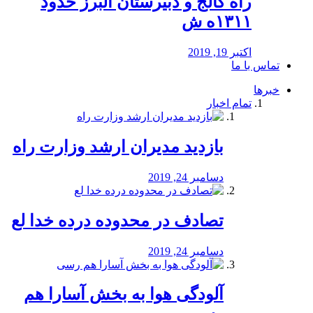
راه كالج و دبيرستان البرز حدود
۱۳۱۱ه ش
اکتبر 19, 2019
تماس با ما
خبرها
تمام اخبار
بازدید مدیران ارشد وزارت راه
دسامبر 24, 2019
تصادف در محدوده درده خدا لع
دسامبر 24, 2019
آلودگی هوا به بخش آسارا هم