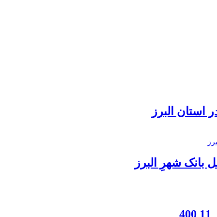
 استان البرز
بانک شهرِ البرز
4