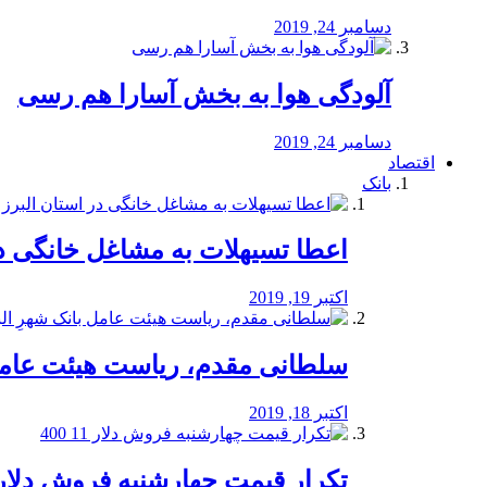
دسامبر 24, 2019
آلودگی هوا به بخش آسارا هم رسی
دسامبر 24, 2019
اقتصاد
بانک
️اعطا تسیهلات به مشاغل خانگی در
اکتبر 19, 2019
سلطانی مقدم، ریاست هیئت عامل 
اکتبر 18, 2019
تکرار قیمت چهارشنبه فروش دلار 11 00