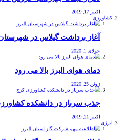
اکتبر 17, 2019
کشاورزی
آغاز برداشت گیلاس در شهرستان 
جولای 1, 2020
دمای هوای البرز بالا می رود
ژوئن 25, 2020
جذب سرباز در دانشکده کشاورز
اکتبر 21, 2019
انرژی