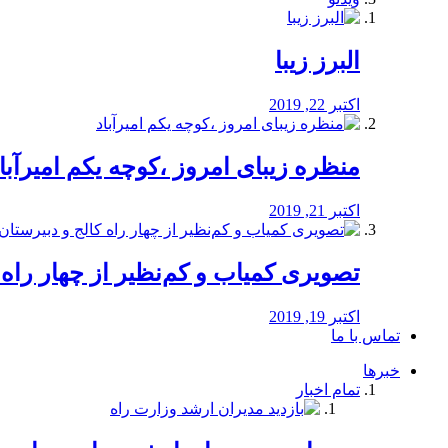
البرز زیبا
اکتبر 22, 2019
منظره‌‌ زیبای امروز ،کوچه یکم امیرآبا
اکتبر 21, 2019
️تصویری کمیاب و کم‌نظیر از چهار راه كالج
اکتبر 19, 2019
تماس با ما
خبرها
تمام اخبار