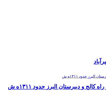
رآباد
كالج و دبيرستان البرز حدود ۱۳۱۱ه ش