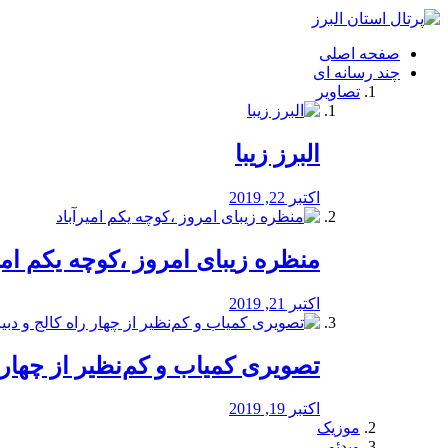
فصد
خون
صفحه اصلی
شرق
چند رسانه ای
تهران
تصاویر
خشکشویی
تصفیه
آب
البرز زیبا
طراحی
سایت
و
اکتبر 22, 2019
سئو
vip
منظره‌‌ زیبای امروز ،کوچه یکم امی
اکتبر 21, 2019
️تصویری کمیاب و کم‌نظیر از چهار راه 
اکتبر 19, 2019
موزیک
ویدئو