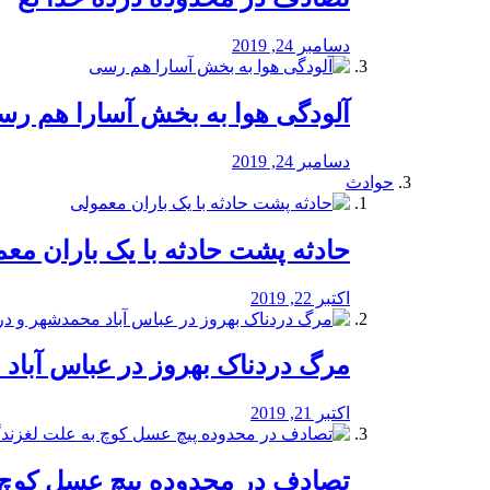
دسامبر 24, 2019
آلودگی هوا به بخش آسارا هم ر
دسامبر 24, 2019
حوادث
️حادثه پشت حادثه با یک باران مع
اکتبر 22, 2019
مرگ دردناک بهروز در عباس آب
اکتبر 21, 2019
تصادف در محدوده پیچ عسل کوچ 