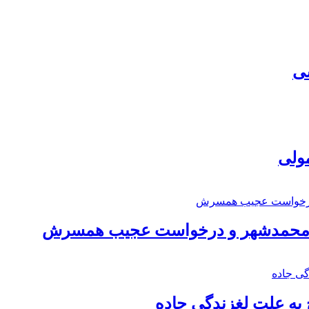
سی
مولی
اد محمدشهر و درخواست عجیب همسرش
به علت لغزندگی جاده