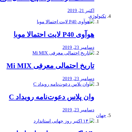
اکتبر 21, 2019
تکنولوژی
هوآوی P40 لایت احتمالا موبا
دسامبر 23, 2019
تاریخ احتمالی معرفی Mi MIX
دسامبر 23, 2019
وان پلاس دعوت‌نامه رویداد C
دسامبر 23, 2019
جهان