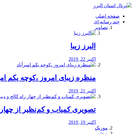
فصد
خون
صفحه اصلی
شرق
چند رسانه ای
تهران
تصاویر
خشکشویی
تصفیه
آب
البرز زیبا
طراحی
سایت
و
اکتبر 22, 2019
سئو
vip
منظره‌‌ زیبای امروز ،کوچه یکم امی
اکتبر 21, 2019
️تصویری کمیاب و کم‌نظیر از چهار راه 
اکتبر 19, 2019
موزیک
ویدئو