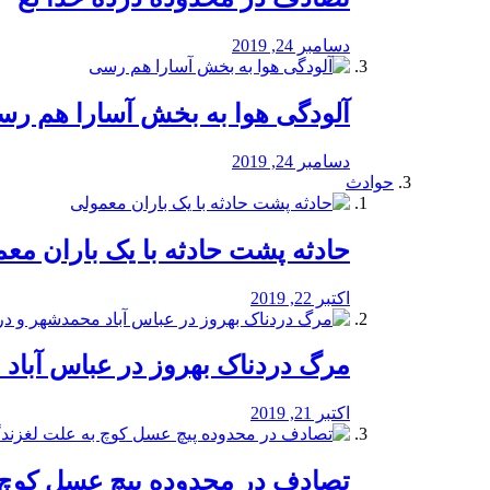
دسامبر 24, 2019
آلودگی هوا به بخش آسارا هم ر
دسامبر 24, 2019
حوادث
️حادثه پشت حادثه با یک باران مع
اکتبر 22, 2019
مرگ دردناک بهروز در عباس آب
اکتبر 21, 2019
تصادف در محدوده پیچ عسل کوچ 