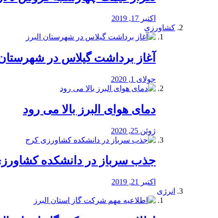
اکتبر 17, 2019
کشاورزی
آغاز برداشت گیلاس در شهرستان 
جولای 1, 2020
دمای هوای البرز بالا می رود
ژوئن 25, 2020
جذب سرباز در دانشکده کشاورز
اکتبر 21, 2019
انرژی