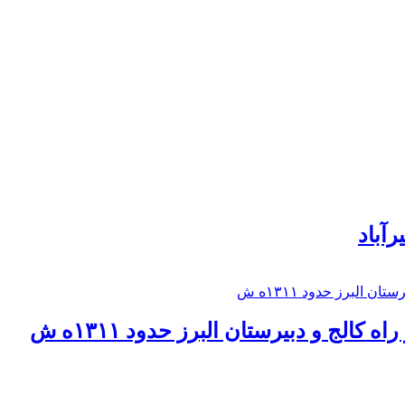
رآباد
كالج و دبيرستان البرز حدود ۱۳۱۱ه ش