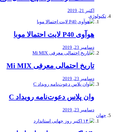
اکتبر 21, 2019
تکنولوژی
هوآوی P40 لایت احتمالا موبا
دسامبر 23, 2019
تاریخ احتمالی معرفی Mi MIX
دسامبر 23, 2019
وان پلاس دعوت‌نامه رویداد C
دسامبر 23, 2019
جهان