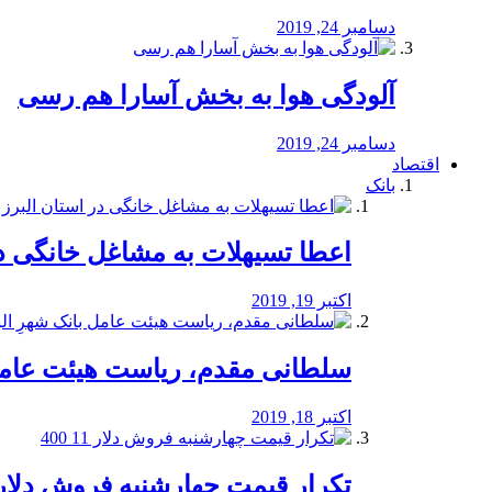
دسامبر 24, 2019
آلودگی هوا به بخش آسارا هم رسی
دسامبر 24, 2019
اقتصاد
بانک
️اعطا تسیهلات به مشاغل خانگی در
اکتبر 19, 2019
سلطانی مقدم، ریاست هیئت عامل 
اکتبر 18, 2019
تکرار قیمت چهارشنبه فروش دلار 11 00