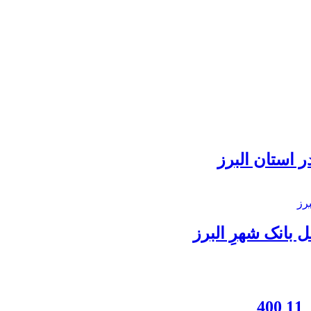
 استان البرز
بانک شهرِ البرز
4