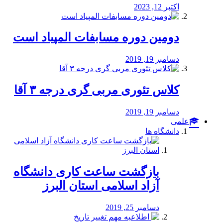
اکتبر 12, 2023
دومین دوره مسابفات المپیاد است
دسامبر 19, 2019
کلاس تئوری مربی گری درجه ۳ آقا
دسامبر 19, 2019
علمی
دانشگاه ها
بازگشت ساعت کاری دانشگاه
آزاد اسلامی استان البرز
دسامبر 25, 2019