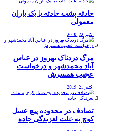
️حادثه پشت حادثه با یک باران
معمولی
اکتبر 22, 2019
مرگ دردناک بهروز در عباس
آباد محمدشهر و درخواست
عجیب همسرش
اکتبر 21, 2019
تصادف در محدوده پیچ عسل
کوچ به علت لغزندگی جاده