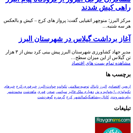
راهی کیش شدند
مرکز البرز؛ منوچهر اتقیایی گفت: پرواز های کرج – کیش و بالعکس
هر سه شنبه…
آغاز برداشت گیلاس در شهرستان البرز
مدیر جهاد کشاورزی شهرستان البرز پیش بینی کرد بیش از ۳ هزار
تن گیلاس از این میزان سطح…
مشاهده تمام پست های اقتصاد
برچسب ها
اربعین
اقتصادی
البرز
تابناك
توصیه-سلامتی
تکواندو
حوادث-البرز
خبرفوری-کرج
خبرهای
تکنولوڑی را بخوانید و ش
دهیاری ملک فالیز
سیاسی
صحن
فوری
ماهدشت
محمدشهر
پیام-شهروندی
کانال-پیشاهنگیکمالشهر
کرج
گرمدره
گوهردشت
تبلیغات