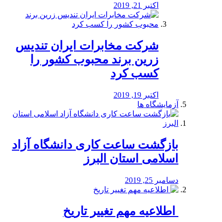
اکتبر 21, 2019
شرکت مخابرات ایران تندیس
زرین برند محبوب کشور را
کسب کرد
اکتبر 19, 2019
آزمایشگاه ها
بازگشت ساعت کاری دانشگاه آزاد
اسلامی استان البرز
دسامبر 25, 2019
️ اطلاعیه مهم تغییر تاریخ