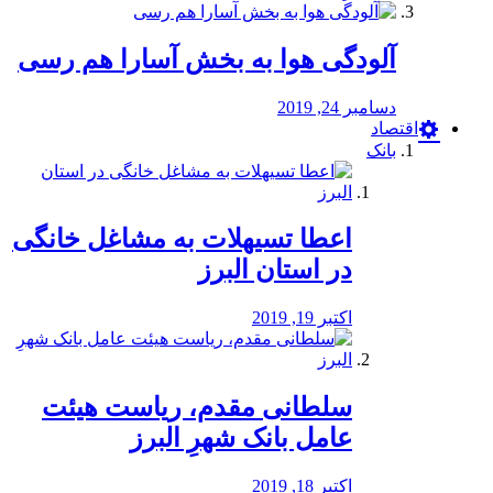
آلودگی هوا به بخش آسارا هم رسی
دسامبر 24, 2019
اقتصاد
بانک
️اعطا تسیهلات به مشاغل خانگی
در استان البرز
اکتبر 19, 2019
سلطانی مقدم، ریاست هیئت
عامل بانک شهرِ البرز
اکتبر 18, 2019