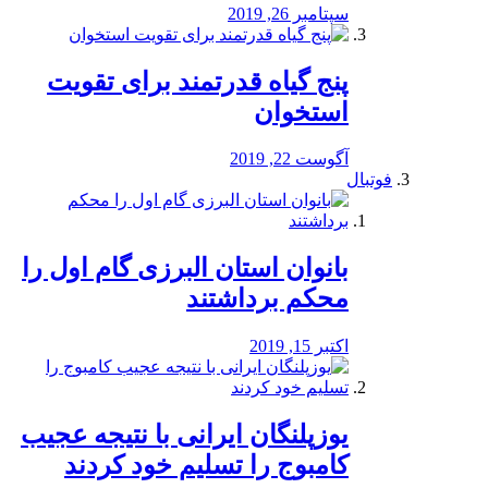
سپتامبر 26, 2019
پنج گیاه قدرتمند برای تقویت
استخوان
آگوست 22, 2019
فوتبال
بانوان استان البرزی گام اول را
محكم برداشتند
اکتبر 15, 2019
یوزپلنگان ایرانی با نتیجه عجیب
کامبوج را تسلیم خود کردند