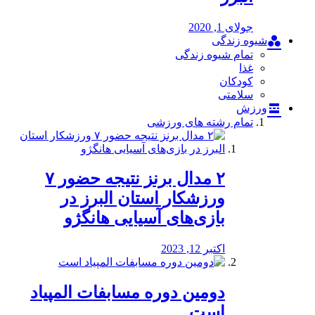
جولای 1, 2020
شیوه زندگی
تمام شیوه زندگی
غذا
کودکان
سلامتی
ورزش
تمام رشته های ورزشی
۲ مدال برنز نتیجه حضور ۷
ورزشکار استان البرز در
بازی‌های آسیایی هانگژو
اکتبر 12, 2023
دومین دوره مسابفات المپیاد
است