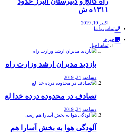
راه كالج و دبيرستان البرز حدود
۱۳۱۱ه ش
اکتبر 19, 2019
تماس با ما
خبرها
تمام اخبار
بازدید مدیران ارشد وزارت راه
دسامبر 24, 2019
تصادف در محدوده درده خدا لع
دسامبر 24, 2019
آلودگی هوا به بخش آسارا هم