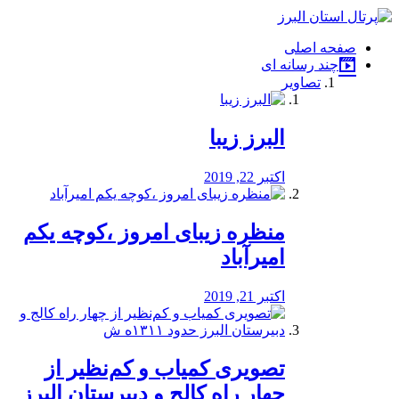
فصد
خون
صفحه اصلی
شرق
چند رسانه ای
تهران
تصاویر
خشکشویی
تصفیه
آب
البرز زیبا
طراحی
سایت
و
اکتبر 22, 2019
سئو
vip
منظره‌‌ زیبای امروز ،کوچه یکم
امیرآباد
اکتبر 21, 2019
️تصویری کمیاب و کم‌نظیر از
چهار راه كالج و دبيرستان البرز