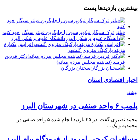
بیشترین بازدیدها پست
فیلتر ترک سیگار نیکوپرسین را جایگزین فیلتر سیگار خود کنید
دانشگاه علوم پزشکی البرز
افزایش یکبارۀ
هزینه پارکینگ متروی گلشهر
دكتر فردين
فرمند (نماينده مجلس مردم میانه)
سخنان بزرگان
اخبار اقتصادی استان
بیشتر
پلمب ۶ واحد صنفی در شهرستان البرز
محمد نصیری گفت: در ۴۵ بازدید انجام شده ۵ واحد صنفی در
محمدیه و یک…
مسافران کرجی امروز از فرودگاه پیام البرز