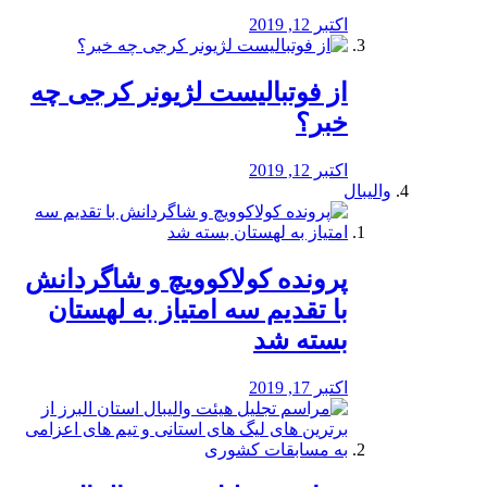
اکتبر 12, 2019
از فوتبالیست لژیونر کرجی چه
خبر؟
اکتبر 12, 2019
والیبال
پرونده کولاکوویچ و شاگردانش
با تقدیم سه امتیاز به لهستان
بسته شد
اکتبر 17, 2019