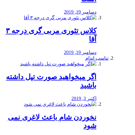
دسامبر 19, 2019
کلاس تئوری مربی گری درجه ۳
آقا
دسامبر 19, 2019
تناسب اندام
اگر میخواهید صورت تپل داشته
باشید
اکتبر 3, 2019
نخوردن شام باعث لاغری نمی
‌شود