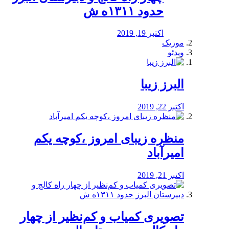
حدود ۱۳۱۱ه ش
اکتبر 19, 2019
موزیک
ویدئو
البرز زیبا
اکتبر 22, 2019
منظره‌‌ زیبای امروز ،کوچه یکم
امیرآباد
اکتبر 21, 2019
️تصویری کمیاب و کم‌نظیر از چهار