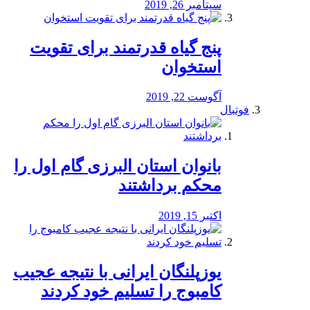
سپتامبر 26, 2019
پنج گیاه قدرتمند برای تقویت
استخوان
آگوست 22, 2019
فوتبال
بانوان استان البرزی گام اول را
محكم برداشتند
اکتبر 15, 2019
یوزپلنگان ایرانی با نتیجه عجیب
کامبوج را تسلیم خود کردند