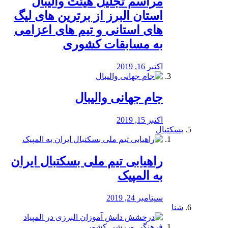
مراسم تجلیل هیئت والیبال
استان البرز از برترین های لیگ
های استانی و تیم های اعزامی
به مسابقات کشوری
اکتبر 16, 2019
جام جهانی والیبال
اکتبر 15, 2019
بسکتبال
راهیابی تیم ملی بسکتبال ایران
به المپیک
سپتامبر 24, 2019
شنا