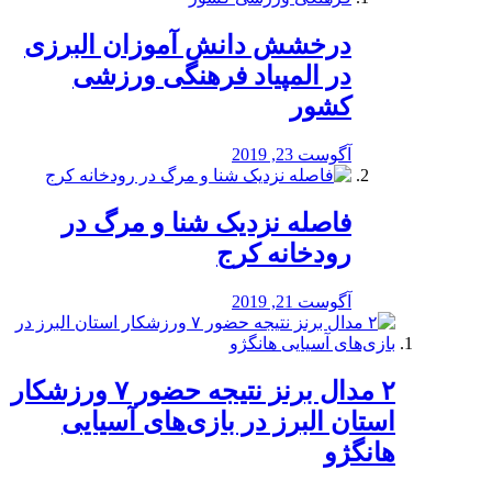
درخشش دانش آموزان البرزی
در المپیاد فرهنگی ورزشی
کشور
آگوست 23, 2019
️فاصله نزدیک شنا و مرگ در
رودخانه کرج
آگوست 21, 2019
۲ مدال برنز نتیجه حضور ۷ ورزشکار
استان البرز در بازی‌های آسیایی
هانگژو