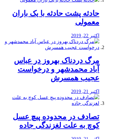
️حادثه پشت حادثه با یک باران
معمولی
اکتبر 22, 2019
مرگ دردناک بهروز در عباس
آباد محمدشهر و درخواست
عجیب همسرش
اکتبر 21, 2019
تصادف در محدوده پیچ عسل
کوچ به علت لغزندگی جاده
اکتبر 21, 2019