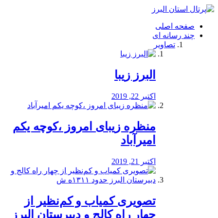
فصد
خون
صفحه اصلی
شرق
چند رسانه ای
تهران
تصاویر
خشکشویی
تصفیه
آب
البرز زیبا
طراحی
سایت
و
اکتبر 22, 2019
سئو
vip
منظره‌‌ زیبای امروز ،کوچه یکم
امیرآباد
اکتبر 21, 2019
️تصویری کمیاب و کم‌نظیر از
چهار راه كالج و دبيرستان البرز