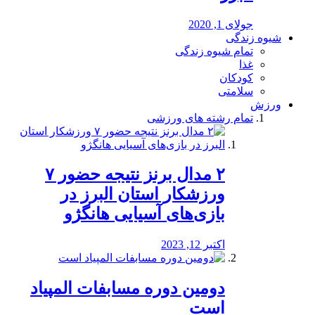
جولای 1, 2020
شیوه زندگی
تمام شیوه زندگی
غذا
کودکان
سلامتی
ورزش
تمام رشته های ورزشی
۲ مدال برنز نتیجه حضور ۷
ورزشکار استان البرز در
بازی‌های آسیایی هانگژو
اکتبر 12, 2023
دومین دوره مسابفات المپیاد
است