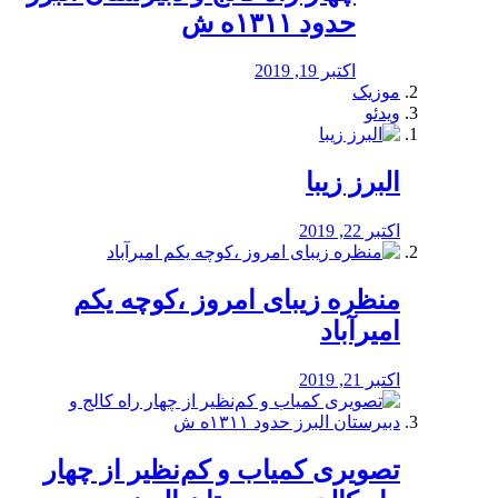
حدود ۱۳۱۱ه ش
اکتبر 19, 2019
موزیک
ویدئو
البرز زیبا
اکتبر 22, 2019
منظره‌‌ زیبای امروز ،کوچه یکم
امیرآباد
اکتبر 21, 2019
️تصویری کمیاب و کم‌نظیر از چهار