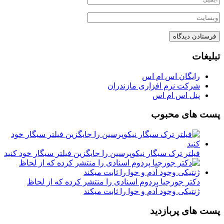
تبلیغات
رایگان اس ام اس
شرکت نرم افزاری مازندران
پنل اس ام اس
پست های محبوب
فیلتر ترک سیگار نیکوپرسین را جایگزین فیلتر سیگار خود کنید
دکتر جورجیا پردوم اسنادی را منتشر کرده که از لحاظ
ژنتیکی وجود آدم و حوا را ثابت میکند
پست های پربازدید