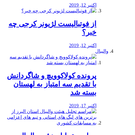
اکتبر 12, 2019
از فوتبالیست لژیونر کرجی چه
خبر؟
اکتبر 12, 2019
والیبال
پرونده کولاکوویچ و شاگردانش
با تقدیم سه امتیاز به لهستان
بسته شد
اکتبر 17, 2019