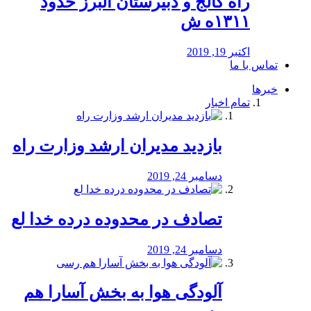
راه كالج و دبيرستان البرز حدود
۱۳۱۱ه ش
اکتبر 19, 2019
تماس با ما
خبرها
تمام اخبار
بازدید مدیران ارشد وزارت راه
دسامبر 24, 2019
تصادف در محدوده درده خدا لع
دسامبر 24, 2019
آلودگی هوا به بخش آسارا هم