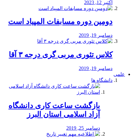
اکتبر 12, 2023
دومین دوره مسابفات المپیاد است
دسامبر 19, 2019
کلاس تئوری مربی گری درجه ۳ آقا
دسامبر 19, 2019
علمی
دانشگاه ها
بازگشت ساعت کاری دانشگاه
آزاد اسلامی استان البرز
دسامبر 25, 2019