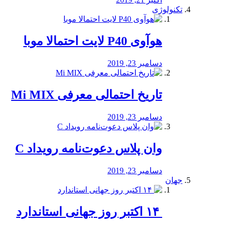
تکنولوژی
هوآوی P40 لایت احتمالا موبا
دسامبر 23, 2019
تاریخ احتمالی معرفی Mi MIX
دسامبر 23, 2019
وان پلاس دعوت‌نامه رویداد C
دسامبر 23, 2019
جهان
‏ ۱۴ اکتبر روز جهانی استاندارد