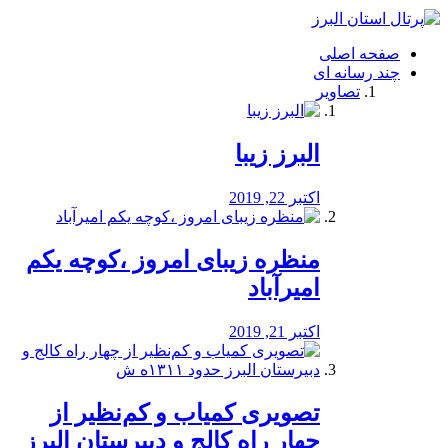
فصد
خون
صفحه اصلی
شرق
چند رسانه ای
تهران
تصاویر
خشکشویی
تصفیه
آب
البرز زیبا
طراحی
سایت
و
اکتبر 22, 2019
سئو
vip
منظره‌‌ زیبای امروز ،کوچه یکم
امیرآباد
اکتبر 21, 2019
️تصویری کمیاب و کم‌نظیر از
چهار راه كالج و دبيرستان البرز