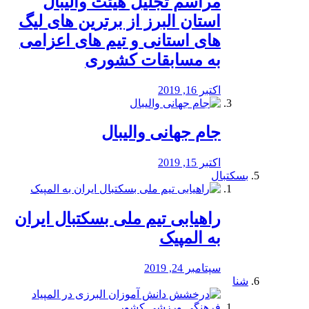
مراسم تجلیل هیئت والیبال
استان البرز از برترین های لیگ
های استانی و تیم های اعزامی
به مسابقات کشوری
اکتبر 16, 2019
جام جهانی والیبال
اکتبر 15, 2019
بسکتبال
راهیابی تیم ملی بسکتبال ایران
به المپیک
سپتامبر 24, 2019
شنا