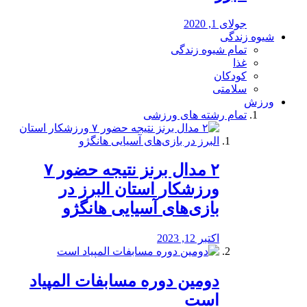
جولای 1, 2020
شیوه زندگی
تمام شیوه زندگی
غذا
کودکان
سلامتی
ورزش
تمام رشته های ورزشی
۲ مدال برنز نتیجه حضور ۷
ورزشکار استان البرز در
بازی‌های آسیایی هانگژو
اکتبر 12, 2023
دومین دوره مسابفات المپیاد
است