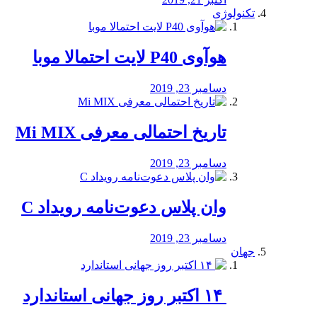
تکنولوژی
هوآوی P40 لایت احتمالا موبا
دسامبر 23, 2019
تاریخ احتمالی معرفی Mi MIX
دسامبر 23, 2019
وان پلاس دعوت‌نامه رویداد C
دسامبر 23, 2019
جهان
‏ ۱۴ اکتبر روز جهانی استاندارد