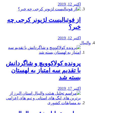
اکتبر 12, 2019
از فوتبالیست لژیونر کرجی چه
خبر؟
اکتبر 12, 2019
والیبال
پرونده کولاکوویچ و شاگردانش
با تقدیم سه امتیاز به لهستان
بسته شد
اکتبر 17, 2019