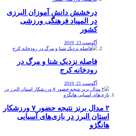
درخشش دانش آموزان البرزی
در المپیاد فرهنگی ورزشی
کشور
آگوست 23, 2019
️فاصله نزدیک شنا و مرگ در
رودخانه کرج
آگوست 21, 2019
۲ مدال برنز نتیجه حضور ۷ ورزشکار
استان البرز در بازی‌های آسیایی
هانگژو