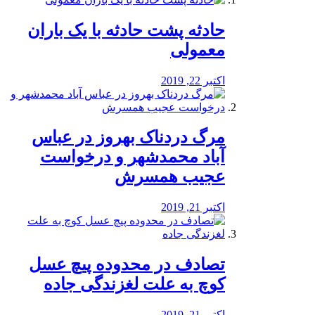
️حادثه پشت حادثه با یک باران
معمولی
اکتبر 22, 2019
مرگ دردناک بهروز در عباس
آباد محمدشهر و درخواست
عجیب همسرش
اکتبر 21, 2019
تصادف در محدوده پیچ عسل
کوچ به علت لغزندگی جاده
اکتبر 21, 2019