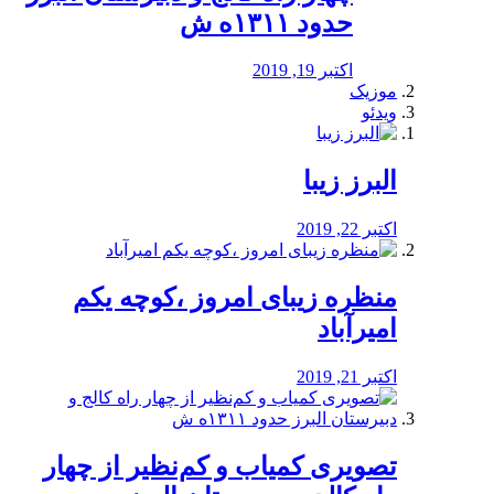
حدود ۱۳۱۱ه ش
اکتبر 19, 2019
موزیک
ویدئو
البرز زیبا
اکتبر 22, 2019
منظره‌‌ زیبای امروز ،کوچه یکم
امیرآباد
اکتبر 21, 2019
️تصویری کمیاب و کم‌نظیر از چهار