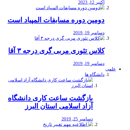
اکتبر 12, 2023
دومین دوره مسابفات المپیاد است
دسامبر 19, 2019
کلاس تئوری مربی گری درجه ۳ آقا
دسامبر 19, 2019
علمی
دانشگاه ها
بازگشت ساعت کاری دانشگاه
آزاد اسلامی استان البرز
دسامبر 25, 2019