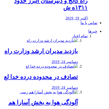
راه كالج و دبيرستان البرز حدود
۱۳۱۱ه ش
اکتبر 19, 2019
تماس با ما
خبرها
تمام اخبار
بازدید مدیران ارشد وزارت راه
دسامبر 24, 2019
تصادف در محدوده درده خدا لع
دسامبر 24, 2019
آلودگی هوا به بخش آسارا هم