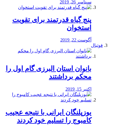
سپتامبر 26, 2019
پنج گیاه قدرتمند برای تقویت
استخوان
آگوست 22, 2019
فوتبال
بانوان استان البرزی گام اول را
محكم برداشتند
اکتبر 15, 2019
یوزپلنگان ایرانی با نتیجه عجیب
کامبوج را تسلیم خود کردند