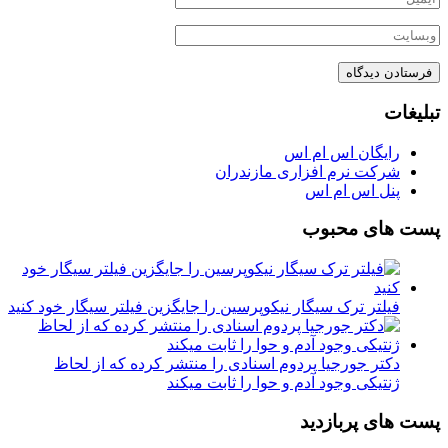
تبلیغات
رایگان اس ام اس
شرکت نرم افزاری مازندران
پنل اس ام اس
پست های محبوب
فیلتر ترک سیگار نیکوپرسین را جایگزین فیلتر سیگار خود کنید
دکتر جورجیا پردوم اسنادی را منتشر کرده که از لحاظ
ژنتیکی وجود آدم و حوا را ثابت میکند
پست های پربازدید