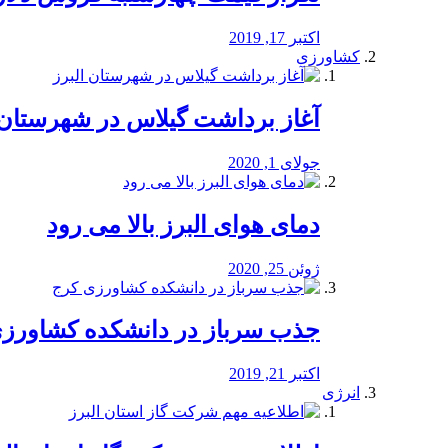
اکتبر 17, 2019
کشاورزی
آغاز برداشت گیلاس در شهرستان 
جولای 1, 2020
دمای هوای البرز بالا می رود
ژوئن 25, 2020
جذب سرباز در دانشکده کشاورز
اکتبر 21, 2019
انرژی