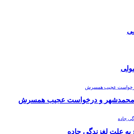
سی
مولی
اد محمدشهر و درخواست عجیب همسرش
به علت لغزندگی جاده