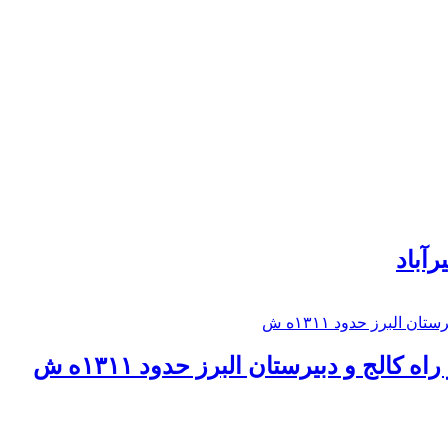
رآباد
كالج و دبيرستان البرز حدود ۱۳۱۱ه ش