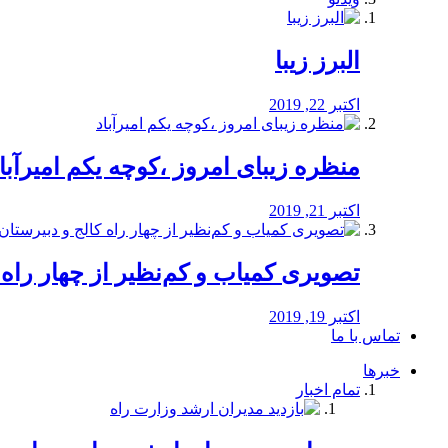
البرز زیبا
اکتبر 22, 2019
منظره‌‌ زیبای امروز ،کوچه یکم امیرآبا
اکتبر 21, 2019
️تصویری کمیاب و کم‌نظیر از چهار راه كالج
اکتبر 19, 2019
تماس با ما
خبرها
تمام اخبار