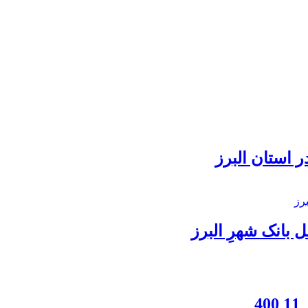
 استان البرز
بانک شهرِ البرز
4