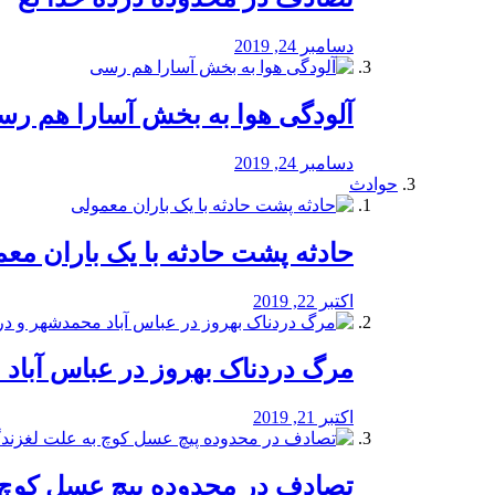
دسامبر 24, 2019
آلودگی هوا به بخش آسارا هم ر
دسامبر 24, 2019
حوادث
️حادثه پشت حادثه با یک باران مع
اکتبر 22, 2019
مرگ دردناک بهروز در عباس آب
اکتبر 21, 2019
تصادف در محدوده پیچ عسل کوچ 