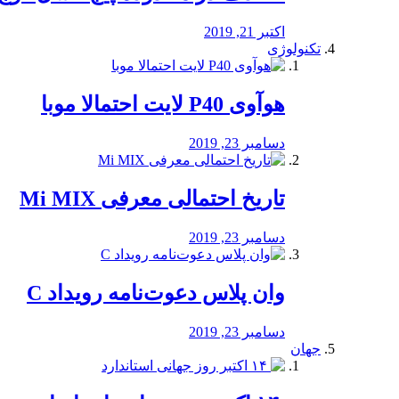
اکتبر 21, 2019
تکنولوژی
هوآوی P40 لایت احتمالا موبا
دسامبر 23, 2019
تاریخ احتمالی معرفی Mi MIX
دسامبر 23, 2019
وان پلاس دعوت‌نامه رویداد C
دسامبر 23, 2019
جهان