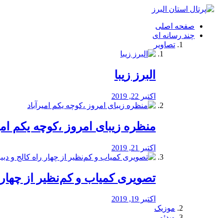
فصد
خون
صفحه اصلی
شرق
چند رسانه ای
تهران
تصاویر
خشکشویی
تصفیه
آب
البرز زیبا
طراحی
سایت
و
اکتبر 22, 2019
سئو
vip
منظره‌‌ زیبای امروز ،کوچه یکم امی
اکتبر 21, 2019
️تصویری کمیاب و کم‌نظیر از چهار راه 
اکتبر 19, 2019
موزیک
ویدئو