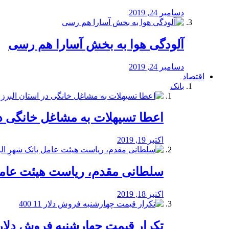
دسامبر 24, 2019
آلودگی هوا به بخش آسارا هم رسی
دسامبر 24, 2019
اقتصاد
بانک
️اعطا تسیهلات به مشاغل خانگی در
اکتبر 19, 2019
سلطانی مقدم، ریاست هیئت عامل 
اکتبر 18, 2019
تکرار قیمت چهارشنبه فروش دلار 11 00