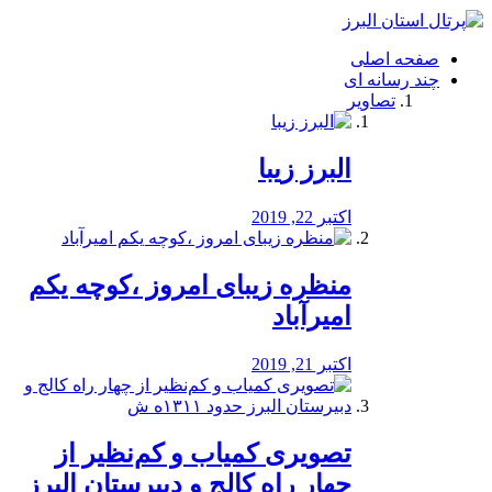
فصد
خون
صفحه اصلی
شرق
چند رسانه ای
تهران
تصاویر
خشکشویی
تصفیه
آب
البرز زیبا
طراحی
سایت
و
اکتبر 22, 2019
سئو
vip
منظره‌‌ زیبای امروز ،کوچه یکم
امیرآباد
اکتبر 21, 2019
️تصویری کمیاب و کم‌نظیر از
چهار راه كالج و دبيرستان البرز