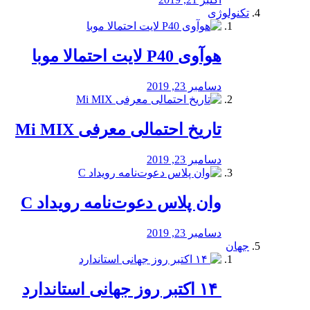
تکنولوژی
هوآوی P40 لایت احتمالا موبا
دسامبر 23, 2019
تاریخ احتمالی معرفی Mi MIX
دسامبر 23, 2019
وان پلاس دعوت‌نامه رویداد C
دسامبر 23, 2019
جهان
‏ ۱۴ اکتبر روز جهانی استاندارد