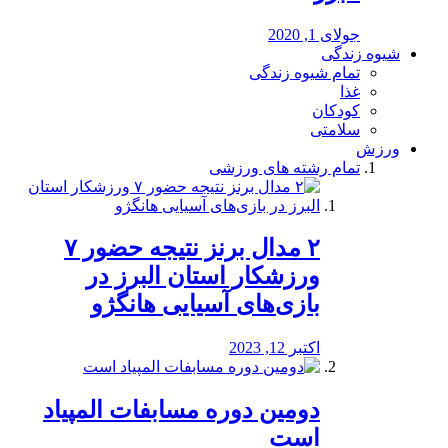
جولای 1, 2020
شیوه زندگی
تمام شیوه زندگی
غذا
کودکان
سلامتی
ورزش
تمام رشته های ورزشی
۲ مدال برنز نتیجه حضور ۷
ورزشکار استان البرز در
بازی‌های آسیایی هانگژو
اکتبر 12, 2023
دومین دوره مسابفات المپیاد
است