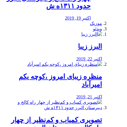
حدود ۱۳۱۱ه ش
اکتبر 19, 2019
موزیک
ویدئو
البرز زیبا
اکتبر 22, 2019
منظره‌‌ زیبای امروز ،کوچه یکم
امیرآباد
اکتبر 21, 2019
️تصویری کمیاب و کم‌نظیر از چهار