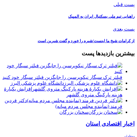
پست قبلی
راهیابی تیم ملی بسکتبال ایران به المپیک
پست بعدی
از کرامات شیخ ما اینست/شیره را خورد و گفت شیرین است
بیشترین بازدیدها پست
فیلتر ترک سیگار نیکوپرسین را جایگزین فیلتر سیگار خود کنید
دانشگاه علوم پزشکی البرز
افزایش یکبارۀ
هزینه پارکینگ متروی گلشهر
دكتر فردين
فرمند (نماينده مجلس مردم میانه)
سخنان بزرگان
اخبار اقتصادی استان
بیشتر