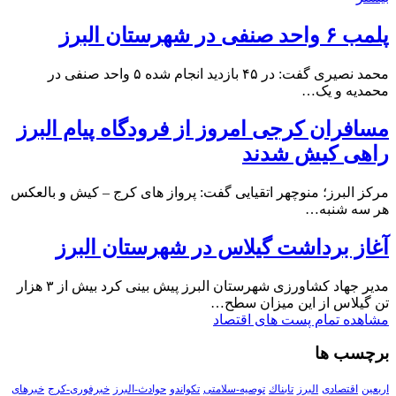
پلمب ۶ واحد صنفی در شهرستان البرز
محمد نصیری گفت: در ۴۵ بازدید انجام شده ۵ واحد صنفی در
محمدیه و یک…
مسافران کرجی امروز از فرودگاه پیام البرز
راهی کیش شدند
مرکز البرز؛ منوچهر اتقیایی گفت: پرواز های کرج – کیش و بالعکس
هر سه شنبه…
آغاز برداشت گیلاس در شهرستان البرز
مدیر جهاد کشاورزی شهرستان البرز پیش بینی کرد بیش از ۳ هزار
تن گیلاس از این میزان سطح…
مشاهده تمام پست های اقتصاد
برچسب ها
اربعین
اقتصادی
البرز
تابناك
توصیه-سلامتی
تکواندو
حوادث-البرز
خبرفوری-کرج
خبرهای