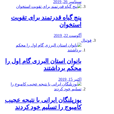
سپتامبر 26, 2019
پنج گیاه قدرتمند برای تقویت
استخوان
آگوست 22, 2019
فوتبال
بانوان استان البرزی گام اول را
محكم برداشتند
اکتبر 15, 2019
یوزپلنگان ایرانی با نتیجه عجیب
کامبوج را تسلیم خود کردند