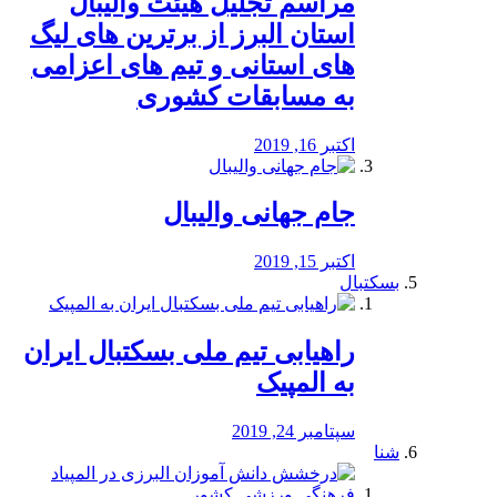
مراسم تجلیل هیئت والیبال
استان البرز از برترین های لیگ
های استانی و تیم های اعزامی
به مسابقات کشوری
اکتبر 16, 2019
جام جهانی والیبال
اکتبر 15, 2019
بسکتبال
راهیابی تیم ملی بسکتبال ایران
به المپیک
سپتامبر 24, 2019
شنا