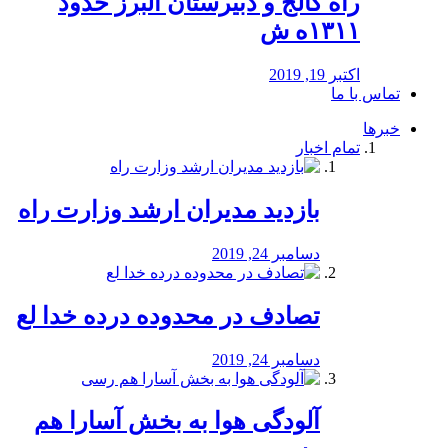
راه كالج و دبيرستان البرز حدود
۱۳۱۱ه ش
اکتبر 19, 2019
تماس با ما
خبرها
تمام اخبار
بازدید مدیران ارشد وزارت راه
دسامبر 24, 2019
تصادف در محدوده درده خدا لع
دسامبر 24, 2019
آلودگی هوا به بخش آسارا هم