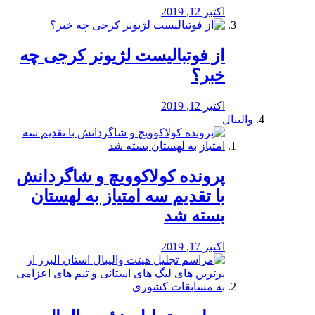
اکتبر 12, 2019
از فوتبالیست لژیونر کرجی چه
خبر؟
اکتبر 12, 2019
والیبال
پرونده کولاکوویچ و شاگردانش
با تقدیم سه امتیاز به لهستان
بسته شد
اکتبر 17, 2019