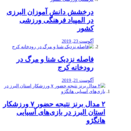
درخشش دانش آموزان البرزی
در المپیاد فرهنگی ورزشی
کشور
آگوست 23, 2019
️فاصله نزدیک شنا و مرگ در
رودخانه کرج
آگوست 21, 2019
۲ مدال برنز نتیجه حضور ۷ ورزشکار
استان البرز در بازی‌های آسیایی
هانگژو