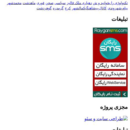
تکنولوڑی را بخوانید و ش
دهیاری ملک فالیز
سیاسی
صحن
فوری
ماهدشت
محمدشهر
پیام-شهروندی
کانال-پیشاهنگیکمالشهر
کرج
گرمدره
گوهردشت
تبلیغات
مجزی پروژه
تبلیغات