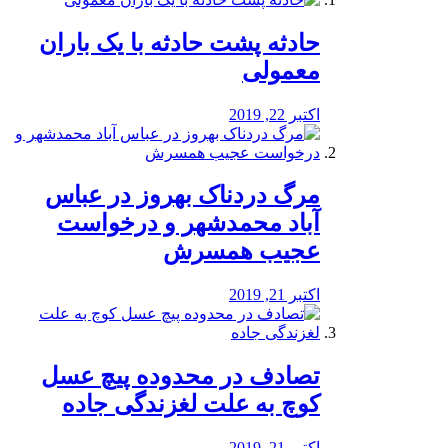
️حادثه پشت حادثه با یک باران
معمولی
اکتبر 22, 2019
مرگ دردناک بهروز در عباس
آباد محمدشهر و درخواست
عجیب همسرش
اکتبر 21, 2019
تصادف در محدوده پیچ عسل
کوچ به علت لغزندگی جاده
اکتبر 21, 2019