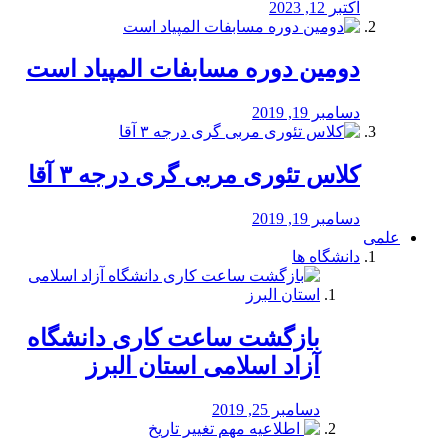
اکتبر 12, 2023
دومین دوره مسابفات المپیاد است
دسامبر 19, 2019
کلاس تئوری مربی گری درجه ۳ آقا
دسامبر 19, 2019
علمی
دانشگاه ها
بازگشت ساعت کاری دانشگاه
آزاد اسلامی استان البرز
دسامبر 25, 2019