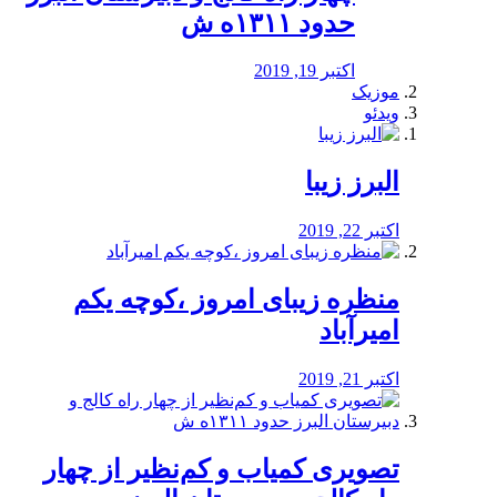
حدود ۱۳۱۱ه ش
اکتبر 19, 2019
موزیک
ویدئو
البرز زیبا
اکتبر 22, 2019
منظره‌‌ زیبای امروز ،کوچه یکم
امیرآباد
اکتبر 21, 2019
️تصویری کمیاب و کم‌نظیر از چهار