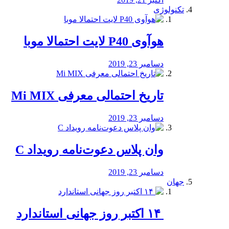
تکنولوژی
هوآوی P40 لایت احتمالا موبا
دسامبر 23, 2019
تاریخ احتمالی معرفی Mi MIX
دسامبر 23, 2019
وان پلاس دعوت‌نامه رویداد C
دسامبر 23, 2019
جهان
‏ ۱۴ اکتبر روز جهانی استاندارد