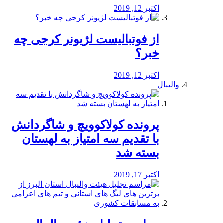
اکتبر 12, 2019
از فوتبالیست لژیونر کرجی چه
خبر؟
اکتبر 12, 2019
والیبال
پرونده کولاکوویچ و شاگردانش
با تقدیم سه امتیاز به لهستان
بسته شد
اکتبر 17, 2019