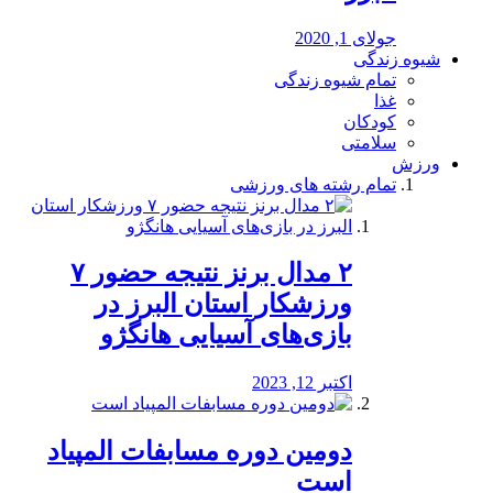
جولای 1, 2020
شیوه زندگی
تمام شیوه زندگی
غذا
کودکان
سلامتی
ورزش
تمام رشته های ورزشی
۲ مدال برنز نتیجه حضور ۷
ورزشکار استان البرز در
بازی‌های آسیایی هانگژو
اکتبر 12, 2023
دومین دوره مسابفات المپیاد
است