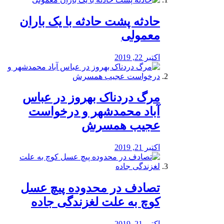
️حادثه پشت حادثه با یک باران
معمولی
اکتبر 22, 2019
مرگ دردناک بهروز در عباس
آباد محمدشهر و درخواست
عجیب همسرش
اکتبر 21, 2019
تصادف در محدوده پیچ عسل
کوچ به علت لغزندگی جاده
اکتبر 21, 2019