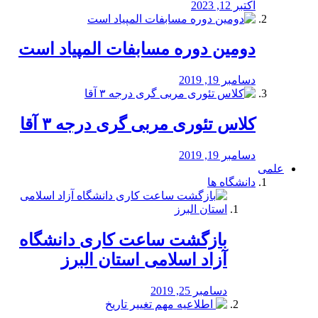
اکتبر 12, 2023
دومین دوره مسابفات المپیاد است
دسامبر 19, 2019
کلاس تئوری مربی گری درجه ۳ آقا
دسامبر 19, 2019
علمی
دانشگاه ها
بازگشت ساعت کاری دانشگاه
آزاد اسلامی استان البرز
دسامبر 25, 2019