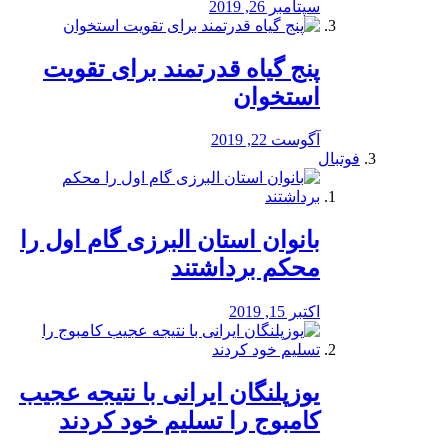
سپتامبر 26, 2019
پنج گیاه قدرتمند برای تقویت
استخوان
آگوست 22, 2019
فوتبال
بانوان استان البرزی گام اول را
محكم برداشتند
اکتبر 15, 2019
یوزپلنگان ایرانی با نتیجه عجیب
کامبوج را تسلیم خود کردند