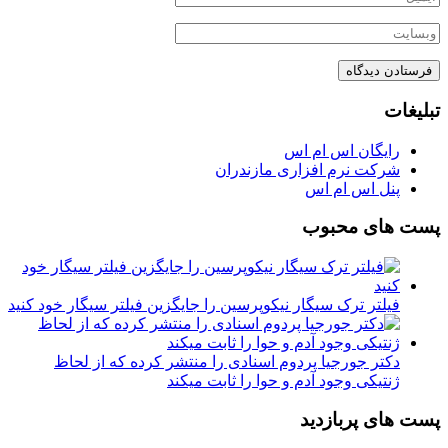
تبلیغات
رایگان اس ام اس
شرکت نرم افزاری مازندران
پنل اس ام اس
پست های محبوب
فیلتر ترک سیگار نیکوپرسین را جایگزین فیلتر سیگار خود کنید
دکتر جورجیا پردوم اسنادی را منتشر کرده که از لحاظ
ژنتیکی وجود آدم و حوا را ثابت میکند
پست های پربازدید