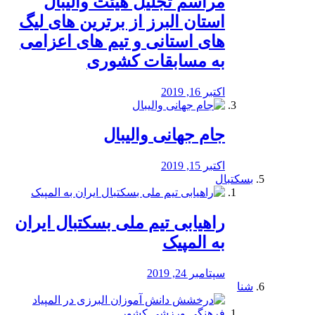
مراسم تجلیل هیئت والیبال
استان البرز از برترین های لیگ
های استانی و تیم های اعزامی
به مسابقات کشوری
اکتبر 16, 2019
جام جهانی والیبال
اکتبر 15, 2019
بسکتبال
راهیابی تیم ملی بسکتبال ایران
به المپیک
سپتامبر 24, 2019
شنا