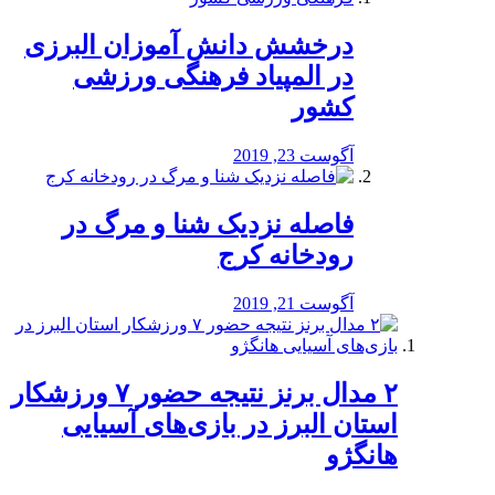
درخشش دانش آموزان البرزی
در المپیاد فرهنگی ورزشی
کشور
آگوست 23, 2019
️فاصله نزدیک شنا و مرگ در
رودخانه کرج
آگوست 21, 2019
۲ مدال برنز نتیجه حضور ۷ ورزشکار
استان البرز در بازی‌های آسیایی
هانگژو