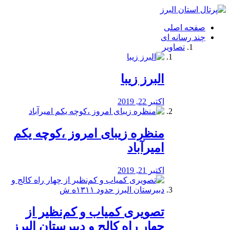
فصد
خون
صفحه اصلی
شرق
چند رسانه ای
تهران
تصاویر
خشکشویی
تصفیه
آب
البرز زیبا
طراحی
سایت
و
اکتبر 22, 2019
سئو
vip
منظره‌‌ زیبای امروز ،کوچه یکم
امیرآباد
اکتبر 21, 2019
️تصویری کمیاب و کم‌نظیر از
چهار راه كالج و دبيرستان البرز