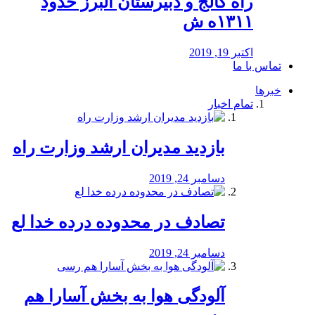
راه كالج و دبيرستان البرز حدود
۱۳۱۱ه ش
اکتبر 19, 2019
تماس با ما
خبرها
تمام اخبار
بازدید مدیران ارشد وزارت راه
دسامبر 24, 2019
تصادف در محدوده درده خدا لع
دسامبر 24, 2019
آلودگی هوا به بخش آسارا هم