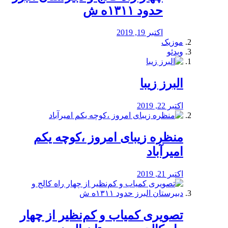
حدود ۱۳۱۱ه ش
اکتبر 19, 2019
موزیک
ویدئو
البرز زیبا
اکتبر 22, 2019
منظره‌‌ زیبای امروز ،کوچه یکم
امیرآباد
اکتبر 21, 2019
️تصویری کمیاب و کم‌نظیر از چهار