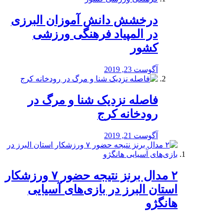
درخشش دانش آموزان البرزی
در المپیاد فرهنگی ورزشی
کشور
آگوست 23, 2019
️فاصله نزدیک شنا و مرگ در
رودخانه کرج
آگوست 21, 2019
۲ مدال برنز نتیجه حضور ۷ ورزشکار
استان البرز در بازی‌های آسیایی
هانگژو