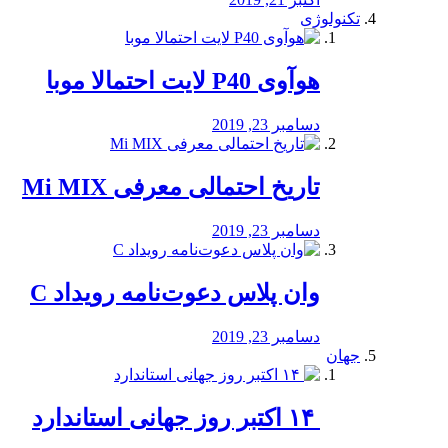
تکنولوژی
هوآوی P40 لایت احتمالا موبا
دسامبر 23, 2019
تاریخ احتمالی معرفی Mi MIX
دسامبر 23, 2019
وان پلاس دعوت‌نامه رویداد C
دسامبر 23, 2019
جهان
‏ ۱۴ اکتبر روز جهانی استاندارد