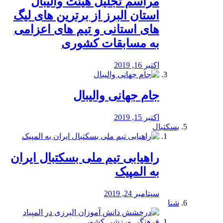
مراسم تجلیل هیئت والیبال
استان البرز از برترین های لیگ
های استانی و تیم های اعزامی
به مسابقات کشوری
اکتبر 16, 2019
جام جهانی والیبال
اکتبر 15, 2019
بسکتبال
راهیابی تیم ملی بسکتبال ایران
به المپیک
سپتامبر 24, 2019
شنا