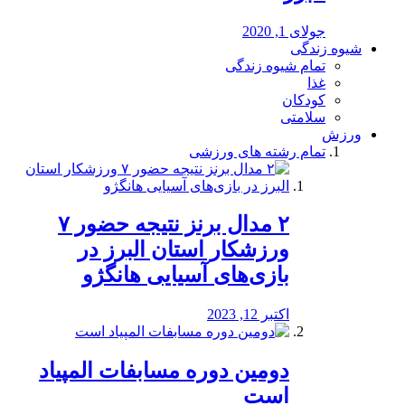
جولای 1, 2020
شیوه زندگی
تمام شیوه زندگی
غذا
کودکان
سلامتی
ورزش
تمام رشته های ورزشی
۲ مدال برنز نتیجه حضور ۷
ورزشکار استان البرز در
بازی‌های آسیایی هانگژو
اکتبر 12, 2023
دومین دوره مسابفات المپیاد
است