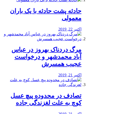
️حادثه پشت حادثه با یک باران
معمولی
اکتبر 22, 2019
مرگ دردناک بهروز در عباس
آباد محمدشهر و درخواست
عجیب همسرش
اکتبر 21, 2019
تصادف در محدوده پیچ عسل
کوچ به علت لغزندگی جاده
اکتبر 21, 2019