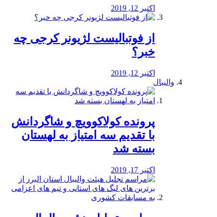
اکتبر 12, 2019
از فوتبالیست لژیونر کرجی چه
خبر؟
اکتبر 12, 2019
والیبال
پرونده کولاکوویچ و شاگردانش
با تقدیم سه امتیاز به لهستان
بسته شد
اکتبر 17, 2019