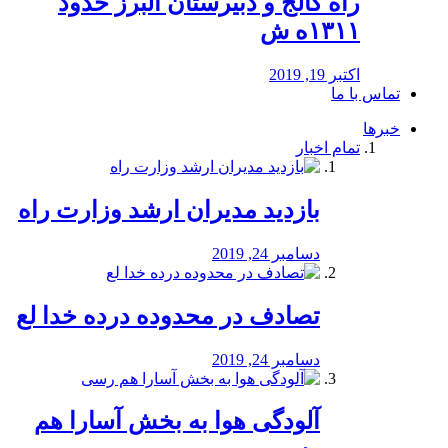
راه كالج و دبيرستان البرز حدود
۱۳۱۱ه ش
اکتبر 19, 2019
تماس با ما
خبرها
تمام اخبار
بازدید مدیران ارشد وزارت راه
دسامبر 24, 2019
تصادف در محدوده درده خدا لع
دسامبر 24, 2019
آلودگی هوا به بخش آسارا هم