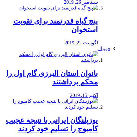
سپتامبر 26, 2019
پنج گیاه قدرتمند برای تقویت
استخوان
آگوست 22, 2019
فوتبال
بانوان استان البرزی گام اول را
محكم برداشتند
اکتبر 15, 2019
یوزپلنگان ایرانی با نتیجه عجیب
کامبوج را تسلیم خود کردند