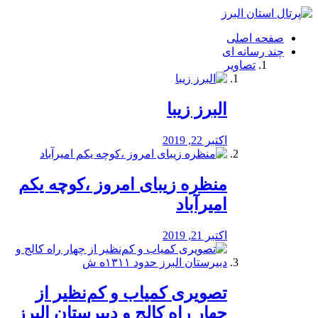
فصد
خون
صفحه اصلی
شرق
چند رسانه ای
تهران
تصاویر
خشکشویی
تصفیه
آب
البرز زیبا
طراحی
سایت
و
اکتبر 22, 2019
سئو
vip
منظره‌‌ زیبای امروز ،کوچه یکم
امیرآباد
اکتبر 21, 2019
️تصویری کمیاب و کم‌نظیر از
چهار راه كالج و دبيرستان البرز