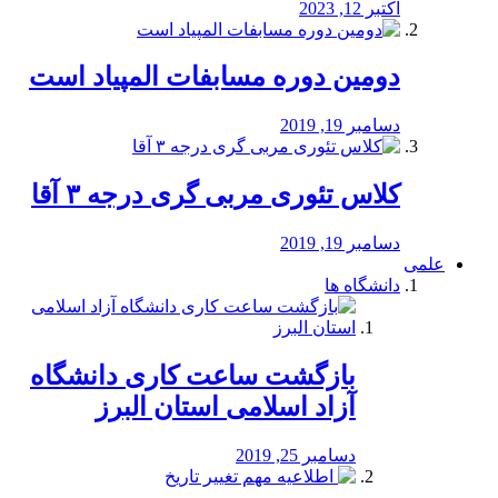
اکتبر 12, 2023
دومین دوره مسابفات المپیاد است
دسامبر 19, 2019
کلاس تئوری مربی گری درجه ۳ آقا
دسامبر 19, 2019
علمی
دانشگاه ها
بازگشت ساعت کاری دانشگاه
آزاد اسلامی استان البرز
دسامبر 25, 2019