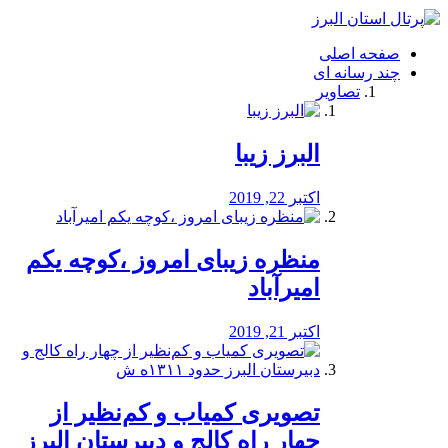
فصد
خون
صفحه اصلی
شرق
چند رسانه ای
تهران
تصاویر
خشکشویی
تصفیه
آب
البرز زیبا
طراحی
سایت
و
اکتبر 22, 2019
سئو
vip
منظره‌‌ زیبای امروز ،کوچه یکم
امیرآباد
اکتبر 21, 2019
️تصویری کمیاب و کم‌نظیر از
چهار راه كالج و دبيرستان البرز