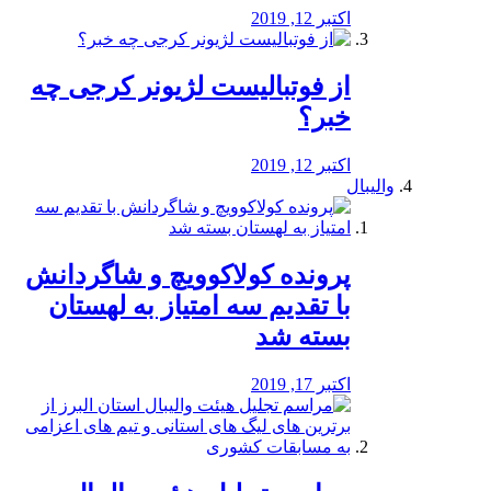
اکتبر 12, 2019
از فوتبالیست لژیونر کرجی چه
خبر؟
اکتبر 12, 2019
والیبال
پرونده کولاکوویچ و شاگردانش
با تقدیم سه امتیاز به لهستان
بسته شد
اکتبر 17, 2019