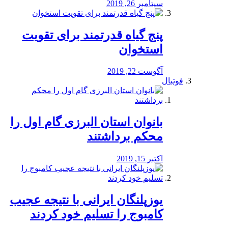
سپتامبر 26, 2019
پنج گیاه قدرتمند برای تقویت
استخوان
آگوست 22, 2019
فوتبال
بانوان استان البرزی گام اول را
محكم برداشتند
اکتبر 15, 2019
یوزپلنگان ایرانی با نتیجه عجیب
کامبوج را تسلیم خود کردند