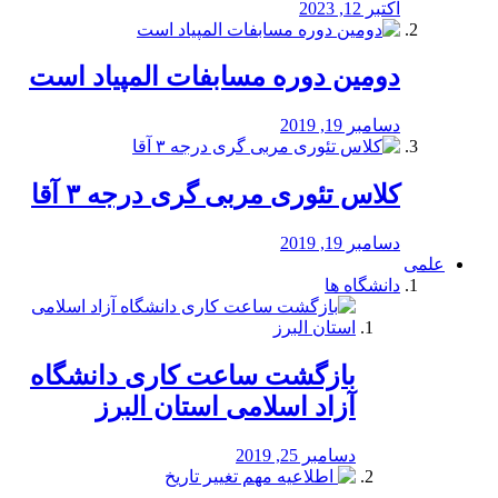
اکتبر 12, 2023
دومین دوره مسابفات المپیاد است
دسامبر 19, 2019
کلاس تئوری مربی گری درجه ۳ آقا
دسامبر 19, 2019
علمی
دانشگاه ها
بازگشت ساعت کاری دانشگاه
آزاد اسلامی استان البرز
دسامبر 25, 2019