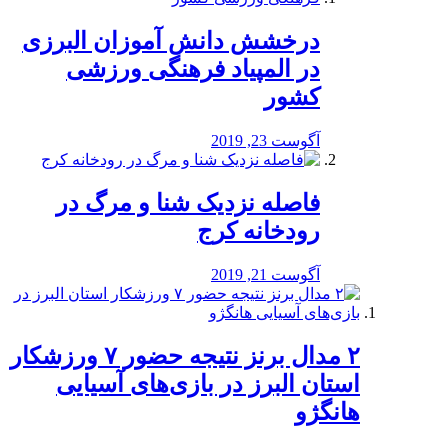
درخشش دانش آموزان البرزی
در المپیاد فرهنگی ورزشی
کشور
آگوست 23, 2019
️فاصله نزدیک شنا و مرگ در
رودخانه کرج
آگوست 21, 2019
۲ مدال برنز نتیجه حضور ۷ ورزشکار
استان البرز در بازی‌های آسیایی
هانگژو