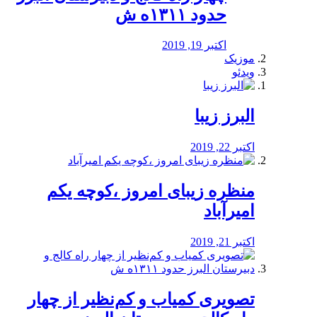
حدود ۱۳۱۱ه ش
اکتبر 19, 2019
موزیک
ویدئو
البرز زیبا
اکتبر 22, 2019
منظره‌‌ زیبای امروز ،کوچه یکم
امیرآباد
اکتبر 21, 2019
️تصویری کمیاب و کم‌نظیر از چهار