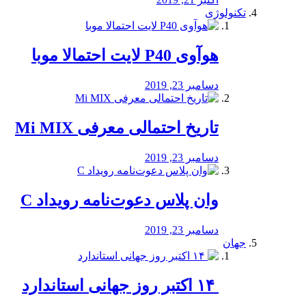
تکنولوژی
هوآوی P40 لایت احتمالا موبا
دسامبر 23, 2019
تاریخ احتمالی معرفی Mi MIX
دسامبر 23, 2019
وان پلاس دعوت‌نامه رویداد C
دسامبر 23, 2019
جهان
‏ ۱۴ اکتبر روز جهانی استاندارد