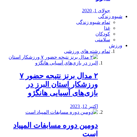
جولای 1, 2020
شیوه زندگی
تمام شیوه زندگی
غذا
کودکان
سلامتی
ورزش
تمام رشته های ورزشی
۲ مدال برنز نتیجه حضور ۷
ورزشکار استان البرز در
بازی‌های آسیایی هانگژو
اکتبر 12, 2023
دومین دوره مسابفات المپیاد
است