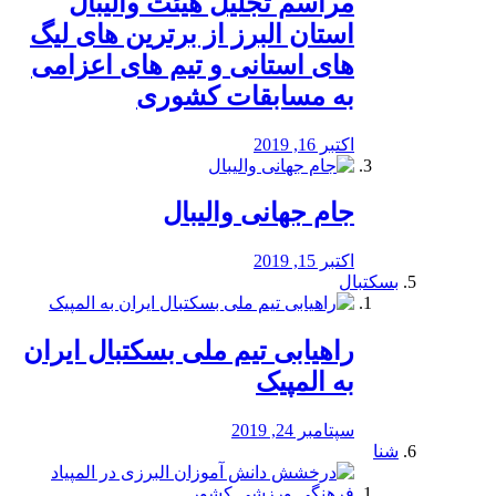
مراسم تجلیل هیئت والیبال
استان البرز از برترین های لیگ
های استانی و تیم های اعزامی
به مسابقات کشوری
اکتبر 16, 2019
جام جهانی والیبال
اکتبر 15, 2019
بسکتبال
راهیابی تیم ملی بسکتبال ایران
به المپیک
سپتامبر 24, 2019
شنا