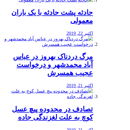
️حادثه پشت حادثه با یک باران
معمولی
اکتبر 22, 2019
مرگ دردناک بهروز در عباس
آباد محمدشهر و درخواست
عجیب همسرش
اکتبر 21, 2019
تصادف در محدوده پیچ عسل
کوچ به علت لغزندگی جاده
اکتبر 21, 2019