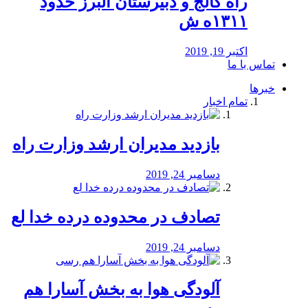
راه كالج و دبيرستان البرز حدود
۱۳۱۱ه ش
اکتبر 19, 2019
تماس با ما
خبرها
تمام اخبار
بازدید مدیران ارشد وزارت راه
دسامبر 24, 2019
تصادف در محدوده درده خدا لع
دسامبر 24, 2019
آلودگی هوا به بخش آسارا هم