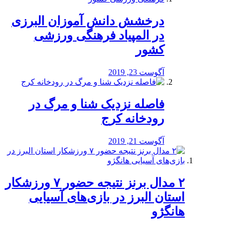
درخشش دانش آموزان البرزی
در المپیاد فرهنگی ورزشی
کشور
آگوست 23, 2019
️فاصله نزدیک شنا و مرگ در
رودخانه کرج
آگوست 21, 2019
۲ مدال برنز نتیجه حضور ۷ ورزشکار
استان البرز در بازی‌های آسیایی
هانگژو