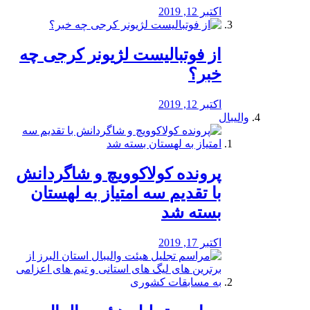
اکتبر 12, 2019
از فوتبالیست لژیونر کرجی چه
خبر؟
اکتبر 12, 2019
والیبال
پرونده کولاکوویچ و شاگردانش
با تقدیم سه امتیاز به لهستان
بسته شد
اکتبر 17, 2019