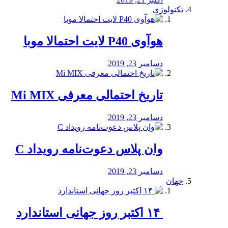
تکنولوژی
هوآوی P40 لایت احتمالا موبا
دسامبر 23, 2019
تاریخ احتمالی معرفی Mi MIX
دسامبر 23, 2019
وان پلاس دعوت‌نامه رویداد C
دسامبر 23, 2019
جهان
‏ ۱۴ اکتبر روز جهانی استاندارد