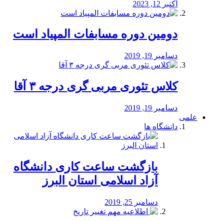
اکتبر 12, 2023
دومین دوره مسابفات المپیاد است
دسامبر 19, 2019
کلاس تئوری مربی گری درجه ۳ آقا
دسامبر 19, 2019
علمی
دانشگاه ها
بازگشت ساعت کاری دانشگاه
آزاد اسلامی استان البرز
دسامبر 25, 2019