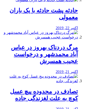
️حادثه پشت حادثه با یک باران
معمولی
اکتبر 22, 2019
مرگ دردناک بهروز در عباس
آباد محمدشهر و درخواست
عجیب همسرش
اکتبر 21, 2019
تصادف در محدوده پیچ عسل
کوچ به علت لغزندگی جاده
اکتبر 21, 2019