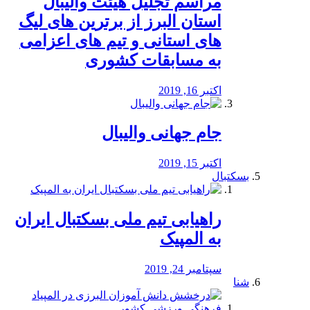
مراسم تجلیل هیئت والیبال
استان البرز از برترین های لیگ
های استانی و تیم های اعزامی
به مسابقات کشوری
اکتبر 16, 2019
جام جهانی والیبال
اکتبر 15, 2019
بسکتبال
راهیابی تیم ملی بسکتبال ایران
به المپیک
سپتامبر 24, 2019
شنا