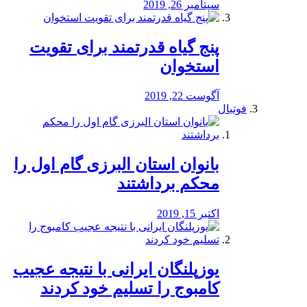
سپتامبر 26, 2019
پنج گیاه قدرتمند برای تقویت
استخوان
آگوست 22, 2019
فوتبال
بانوان استان البرزی گام اول را
محكم برداشتند
اکتبر 15, 2019
یوزپلنگان ایرانی با نتیجه عجیب
کامبوج را تسلیم خود کردند