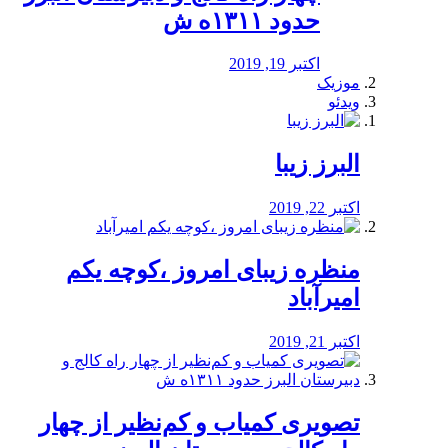
حدود ۱۳۱۱ه ش
اکتبر 19, 2019
موزیک
ویدئو
البرز زیبا
اکتبر 22, 2019
منظره‌‌ زیبای امروز ،کوچه یکم
امیرآباد
اکتبر 21, 2019
️تصویری کمیاب و کم‌نظیر از چهار