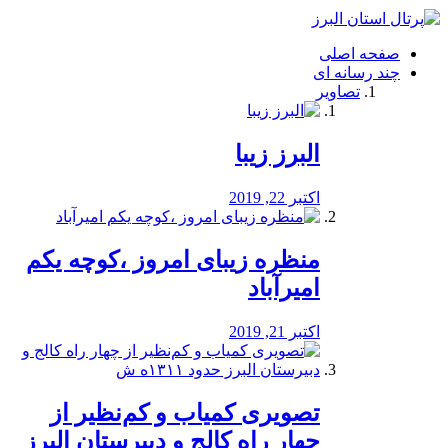
فصد
خون
صفحه اصلی
شرق
چند رسانه ای
تهران
تصاویر
خشکشویی
تصفیه
آب
البرز زیبا
طراحی
سایت
و
اکتبر 22, 2019
سئو
vip
منظره‌‌ زیبای امروز ،کوچه یکم
امیرآباد
اکتبر 21, 2019
️تصویری کمیاب و کم‌نظیر از
چهار راه كالج و دبيرستان البرز