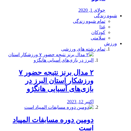
جولای 1, 2020
شیوه زندگی
تمام شیوه زندگی
غذا
کودکان
سلامتی
ورزش
تمام رشته های ورزشی
۲ مدال برنز نتیجه حضور ۷
ورزشکار استان البرز در
بازی‌های آسیایی هانگژو
اکتبر 12, 2023
دومین دوره مسابفات المپیاد
است