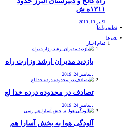
راه كالج و دبيرستان البرز حدود
۱۳۱۱ه ش
اکتبر 19, 2019
تماس با ما
خبرها
تمام اخبار
بازدید مدیران ارشد وزارت راه
دسامبر 24, 2019
تصادف در محدوده درده خدا لع
دسامبر 24, 2019
آلودگی هوا به بخش آسارا هم