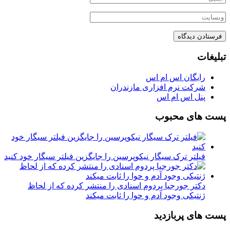
تبلیغات
رایگان اس ام اس
شرکت نرم افزاری مازندران
پنل اس ام اس
پست های محبوب
فیلتر ترک سیگار نیکوپرسین را جایگزین فیلتر سیگار خود کنید
دکتر جورجیا پردوم اسنادی را منتشر کرده که از لحاظ
ژنتیکی وجود آدم و حوا را ثابت میکند
پست های پربازدید