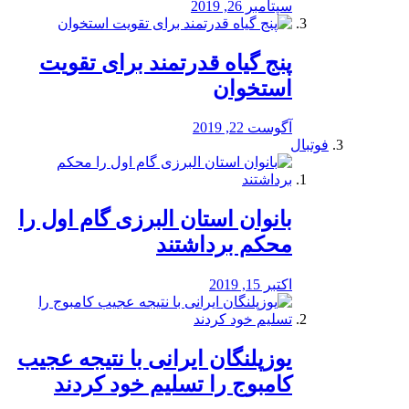
سپتامبر 26, 2019
پنج گیاه قدرتمند برای تقویت
استخوان
آگوست 22, 2019
فوتبال
بانوان استان البرزی گام اول را
محكم برداشتند
اکتبر 15, 2019
یوزپلنگان ایرانی با نتیجه عجیب
کامبوج را تسلیم خود کردند