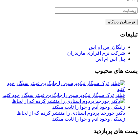
تبلیغات
رایگان اس ام اس
شرکت نرم افزاری مازندران
پنل اس ام اس
پست های محبوب
فیلتر ترک سیگار نیکوپرسین را جایگزین فیلتر سیگار خود کنید
دکتر جورجیا پردوم اسنادی را منتشر کرده که از لحاظ
ژنتیکی وجود آدم و حوا را ثابت میکند
پست های پربازدید