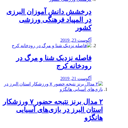
درخشش دانش آموزان البرزی
در المپیاد فرهنگی ورزشی
کشور
آگوست 23, 2019
️فاصله نزدیک شنا و مرگ در
رودخانه کرج
آگوست 21, 2019
۲ مدال برنز نتیجه حضور ۷ ورزشکار
استان البرز در بازی‌های آسیایی
هانگژو