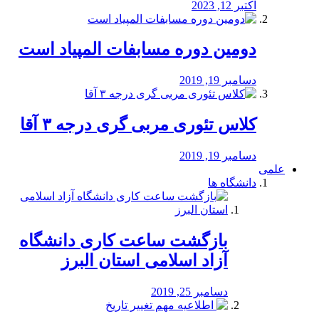
اکتبر 12, 2023
دومین دوره مسابفات المپیاد است
دسامبر 19, 2019
کلاس تئوری مربی گری درجه ۳ آقا
دسامبر 19, 2019
علمی
دانشگاه ها
بازگشت ساعت کاری دانشگاه
آزاد اسلامی استان البرز
دسامبر 25, 2019