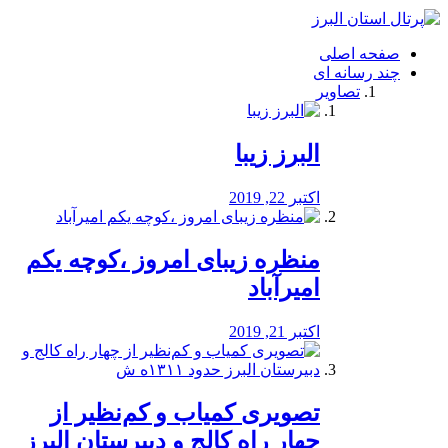
فصد
خون
صفحه اصلی
شرق
چند رسانه ای
تهران
تصاویر
خشکشویی
تصفیه
آب
البرز زیبا
طراحی
سایت
و
اکتبر 22, 2019
سئو
vip
منظره‌‌ زیبای امروز ،کوچه یکم
امیرآباد
اکتبر 21, 2019
️تصویری کمیاب و کم‌نظیر از
چهار راه كالج و دبيرستان البرز