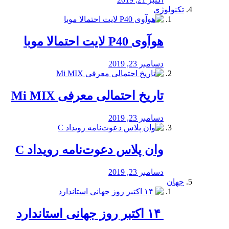
تکنولوژی
هوآوی P40 لایت احتمالا موبا
دسامبر 23, 2019
تاریخ احتمالی معرفی Mi MIX
دسامبر 23, 2019
وان پلاس دعوت‌نامه رویداد C
دسامبر 23, 2019
جهان
‏ ۱۴ اکتبر روز جهانی استاندارد