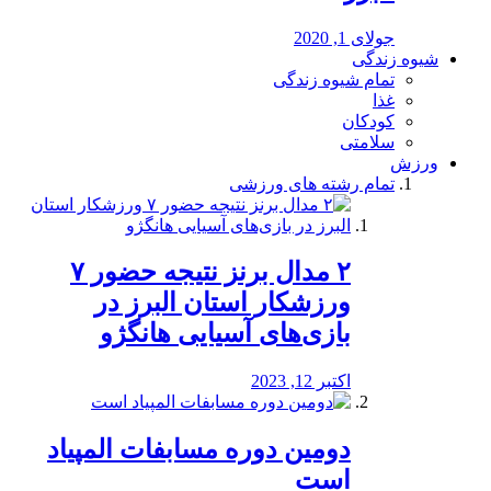
جولای 1, 2020
شیوه زندگی
تمام شیوه زندگی
غذا
کودکان
سلامتی
ورزش
تمام رشته های ورزشی
۲ مدال برنز نتیجه حضور ۷
ورزشکار استان البرز در
بازی‌های آسیایی هانگژو
اکتبر 12, 2023
دومین دوره مسابفات المپیاد
است