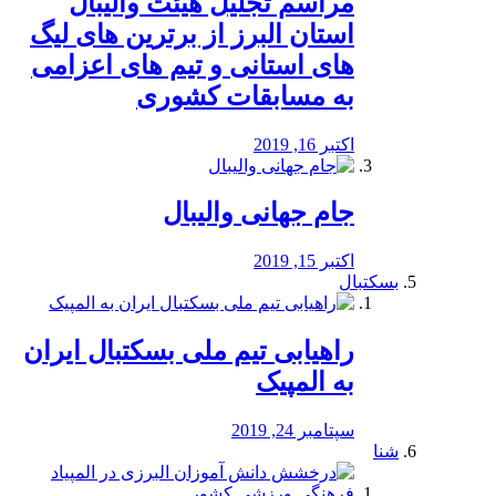
مراسم تجلیل هیئت والیبال
استان البرز از برترین های لیگ
های استانی و تیم های اعزامی
به مسابقات کشوری
اکتبر 16, 2019
جام جهانی والیبال
اکتبر 15, 2019
بسکتبال
راهیابی تیم ملی بسکتبال ایران
به المپیک
سپتامبر 24, 2019
شنا