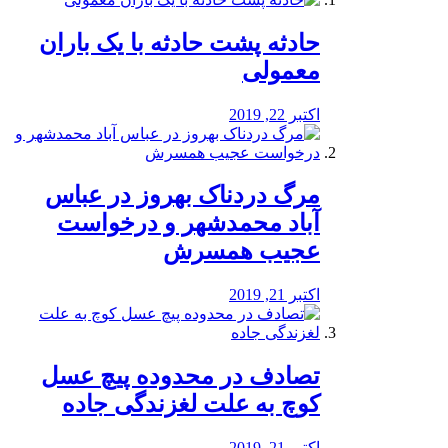
️حادثه پشت حادثه با یک باران
معمولی
اکتبر 22, 2019
مرگ دردناک بهروز در عباس
آباد محمدشهر و درخواست
عجیب همسرش
اکتبر 21, 2019
تصادف در محدوده پیچ عسل
کوچ به علت لغزندگی جاده
اکتبر 21, 2019