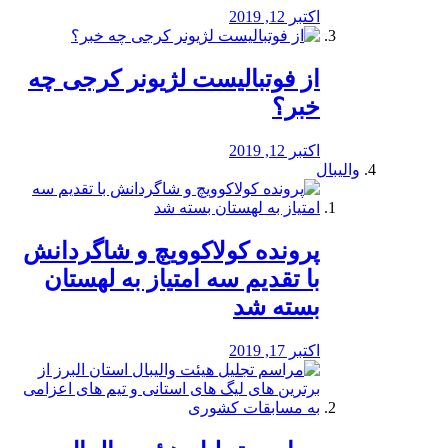
اکتبر 12, 2019
از فوتبالیست لژیونر کرجی چه
خبر؟
اکتبر 12, 2019
والیبال
پرونده کولاکوویچ و شاگردانش
با تقدیم سه امتیاز به لهستان
بسته شد
اکتبر 17, 2019