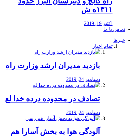
راه كالج و دبيرستان البرز حدود
۱۳۱۱ه ش
اکتبر 19, 2019
تماس با ما
خبرها
تمام اخبار
بازدید مدیران ارشد وزارت راه
دسامبر 24, 2019
تصادف در محدوده درده خدا لع
دسامبر 24, 2019
آلودگی هوا به بخش آسارا هم