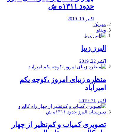
حدود ۱۳۱۱ه ش
اکتبر 19, 2019
موزیک
ویدئو
البرز زیبا
اکتبر 22, 2019
منظره‌‌ زیبای امروز ،کوچه یکم
امیرآباد
اکتبر 21, 2019
️تصویری کمیاب و کم‌نظیر از چهار