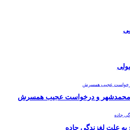
سی
مولی
اد محمدشهر و درخواست عجیب همسرش
به علت لغزندگی جاده