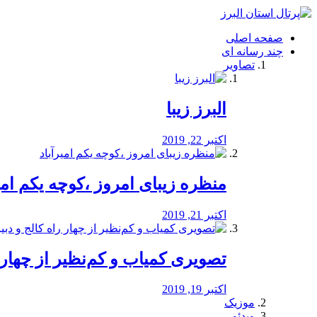
فصد
خون
صفحه اصلی
شرق
چند رسانه ای
تهران
تصاویر
خشکشویی
تصفیه
آب
البرز زیبا
طراحی
سایت
و
اکتبر 22, 2019
سئو
vip
منظره‌‌ زیبای امروز ،کوچه یکم امی
اکتبر 21, 2019
️تصویری کمیاب و کم‌نظیر از چهار راه 
اکتبر 19, 2019
موزیک
ویدئو