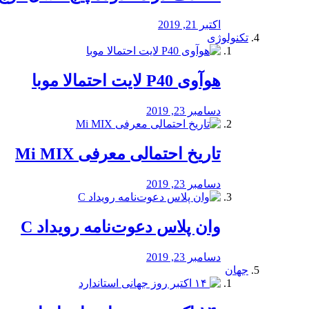
اکتبر 21, 2019
تکنولوژی
هوآوی P40 لایت احتمالا موبا
دسامبر 23, 2019
تاریخ احتمالی معرفی Mi MIX
دسامبر 23, 2019
وان پلاس دعوت‌نامه رویداد C
دسامبر 23, 2019
جهان