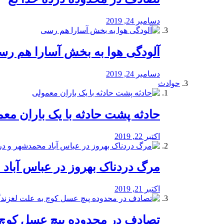
دسامبر 24, 2019
آلودگی هوا به بخش آسارا هم ر
دسامبر 24, 2019
حوادث
️حادثه پشت حادثه با یک باران مع
اکتبر 22, 2019
مرگ دردناک بهروز در عباس آب
اکتبر 21, 2019
تصادف در محدوده پیچ عسل کوچ 