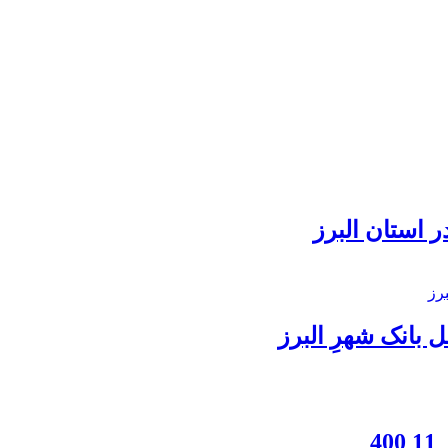
 استان البرز
بانک شهرِ البرز
4