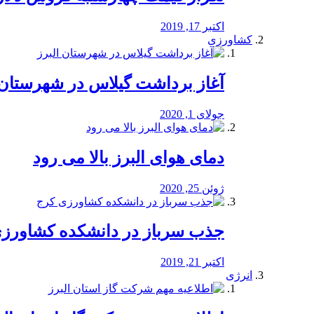
اکتبر 17, 2019
کشاورزی
آغاز برداشت گیلاس در شهرستان 
جولای 1, 2020
دمای هوای البرز بالا می رود
ژوئن 25, 2020
جذب سرباز در دانشکده کشاورز
اکتبر 21, 2019
انرژی