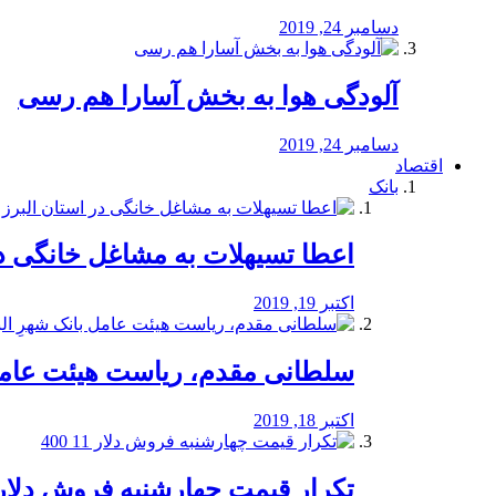
دسامبر 24, 2019
آلودگی هوا به بخش آسارا هم رسی
دسامبر 24, 2019
اقتصاد
بانک
️اعطا تسیهلات به مشاغل خانگی در
اکتبر 19, 2019
سلطانی مقدم، ریاست هیئت عامل 
اکتبر 18, 2019
تکرار قیمت چهارشنبه فروش دلار 11 00