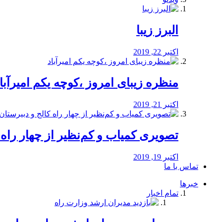
البرز زیبا
اکتبر 22, 2019
منظره‌‌ زیبای امروز ،کوچه یکم امیرآبا
اکتبر 21, 2019
️تصویری کمیاب و کم‌نظیر از چهار راه كالج
اکتبر 19, 2019
تماس با ما
خبرها
تمام اخبار