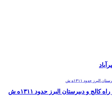
رآباد
كالج و دبيرستان البرز حدود ۱۳۱۱ه ش