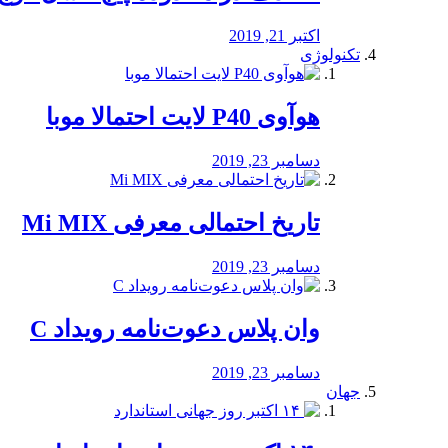
اکتبر 21, 2019
تکنولوژی
هوآوی P40 لایت احتمالا موبا
دسامبر 23, 2019
تاریخ احتمالی معرفی Mi MIX
دسامبر 23, 2019
وان پلاس دعوت‌نامه رویداد C
دسامبر 23, 2019
جهان