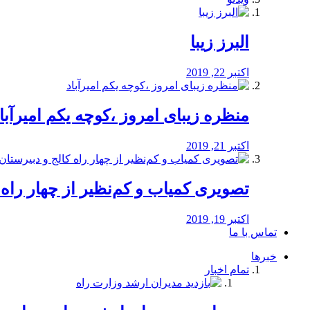
البرز زیبا
اکتبر 22, 2019
منظره‌‌ زیبای امروز ،کوچه یکم امیرآبا
اکتبر 21, 2019
️تصویری کمیاب و کم‌نظیر از چهار راه كالج
اکتبر 19, 2019
تماس با ما
خبرها
تمام اخبار