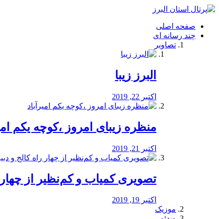
فصد
خون
صفحه اصلی
شرق
چند رسانه ای
تهران
تصاویر
خشکشویی
تصفیه
آب
البرز زیبا
طراحی
سایت
و
اکتبر 22, 2019
سئو
vip
منظره‌‌ زیبای امروز ،کوچه یکم امی
اکتبر 21, 2019
️تصویری کمیاب و کم‌نظیر از چهار راه 
اکتبر 19, 2019
موزیک
ویدئو