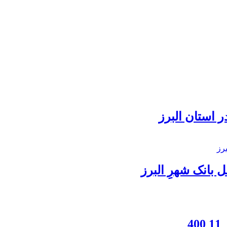
 استان البرز
بانک شهرِ البرز
4