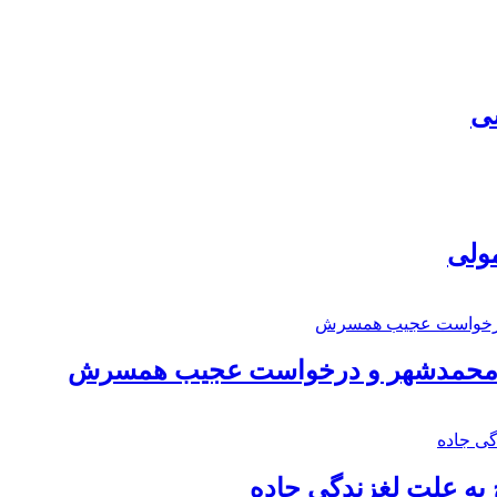
سی
مولی
اد محمدشهر و درخواست عجیب همسرش
به علت لغزندگی جاده