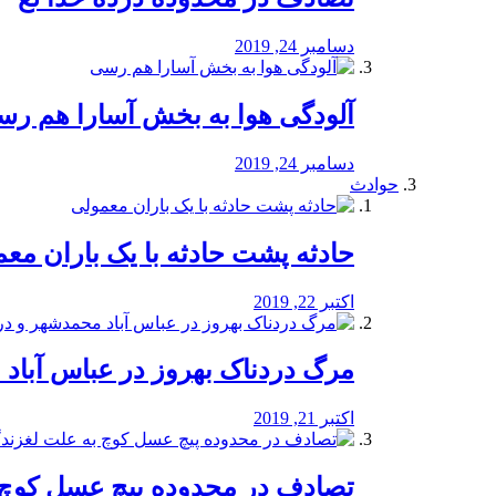
دسامبر 24, 2019
آلودگی هوا به بخش آسارا هم ر
دسامبر 24, 2019
حوادث
️حادثه پشت حادثه با یک باران مع
اکتبر 22, 2019
مرگ دردناک بهروز در عباس آب
اکتبر 21, 2019
تصادف در محدوده پیچ عسل کوچ 