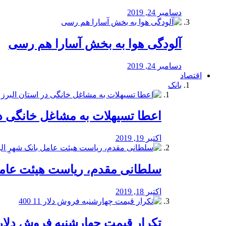
دسامبر 24, 2019
آلودگی هوا به بخش آسارا هم رسی
دسامبر 24, 2019
اقتصاد
بانک
️اعطا تسیهلات به مشاغل خانگی در
اکتبر 19, 2019
سلطانی مقدم، ریاست هیئت عامل 
اکتبر 18, 2019
تکرار قیمت چهارشنبه فروش دلار 11 00