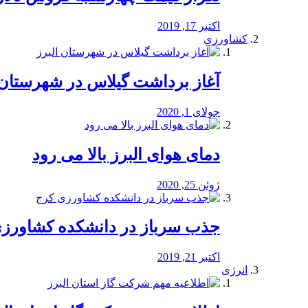
اکتبر 17, 2019
کشاورزی
آغاز برداشت گیلاس در شهرستان 
جولای 1, 2020
دمای هوای البرز بالا می رود
ژوئن 25, 2020
جذب سرباز در دانشکده کشاورز
اکتبر 21, 2019
انرژی