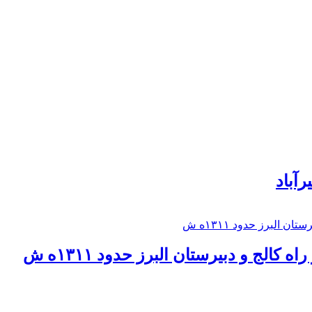
رآباد
كالج و دبيرستان البرز حدود ۱۳۱۱ه ش