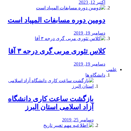
اکتبر 12, 2023
دومین دوره مسابفات المپیاد است
دسامبر 19, 2019
کلاس تئوری مربی گری درجه ۳ آقا
دسامبر 19, 2019
علمی
دانشگاه ها
بازگشت ساعت کاری دانشگاه
آزاد اسلامی استان البرز
دسامبر 25, 2019