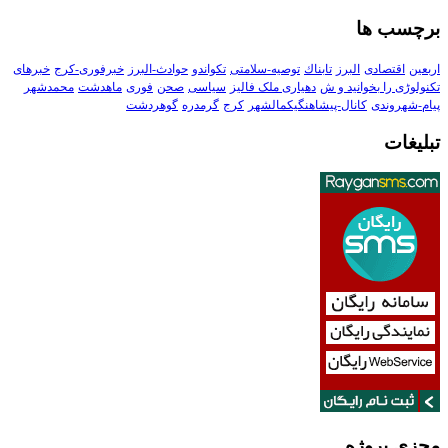
برچسب ها
اربعین
اقتصادی
البرز
تابناك
توصیه-سلامتی
تکواندو
حوادث-البرز
خبرفوری-کرج
خبرهای
تکنولوڑی را بخوانید و ش
دهیاری ملک فالیز
سیاسی
صحن
فوری
ماهدشت
محمدشهر
پیام-شهروندی
کانال-پیشاهنگیکمالشهر
کرج
گرمدره
گوهردشت
تبلیغات
مجزی پروژه