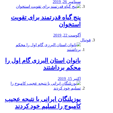
سپتامبر 26, 2019
پنج گیاه قدرتمند برای تقویت
استخوان
آگوست 22, 2019
فوتبال
بانوان استان البرزی گام اول را
محكم برداشتند
اکتبر 15, 2019
یوزپلنگان ایرانی با نتیجه عجیب
کامبوج را تسلیم خود کردند