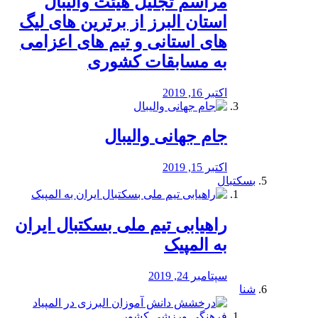
مراسم تجلیل هیئت والیبال
استان البرز از برترین های لیگ
های استانی و تیم های اعزامی
به مسابقات کشوری
اکتبر 16, 2019
جام جهانی والیبال
اکتبر 15, 2019
بسکتبال
راهیابی تیم ملی بسکتبال ایران
به المپیک
سپتامبر 24, 2019
شنا