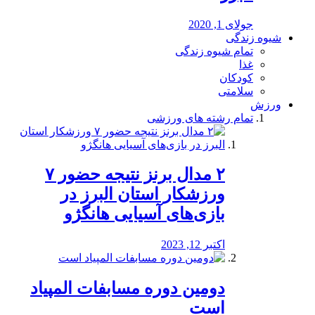
جولای 1, 2020
شیوه زندگی
تمام شیوه زندگی
غذا
کودکان
سلامتی
ورزش
تمام رشته های ورزشی
۲ مدال برنز نتیجه حضور ۷
ورزشکار استان البرز در
بازی‌های آسیایی هانگژو
اکتبر 12, 2023
دومین دوره مسابفات المپیاد
است