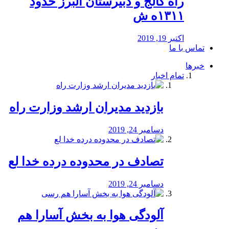
راه كالج و دبيرستان البرز حدود
۱۳۱۱ه ش
اکتبر 19, 2019
تماس با ما
خبرها
تمام اخبار
بازدید مدیران ارشد وزارت راه
دسامبر 24, 2019
تصادف در محدوده درده خدا لع
دسامبر 24, 2019
آلودگی هوا به بخش آسارا هم