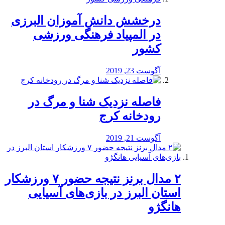
درخشش دانش آموزان البرزی
در المپیاد فرهنگی ورزشی
کشور
آگوست 23, 2019
️فاصله نزدیک شنا و مرگ در
رودخانه کرج
آگوست 21, 2019
۲ مدال برنز نتیجه حضور ۷ ورزشکار
استان البرز در بازی‌های آسیایی
هانگژو