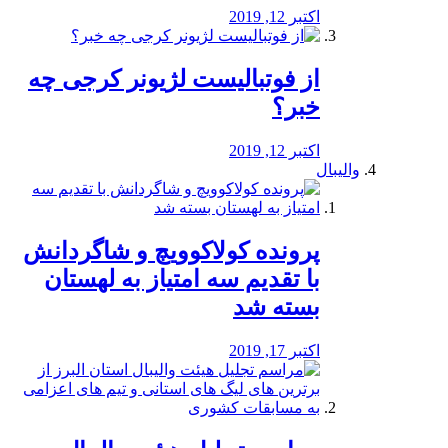
اکتبر 12, 2019
از فوتبالیست لژیونر کرجی چه
خبر؟
اکتبر 12, 2019
والیبال
پرونده کولاکوویچ و شاگردانش
با تقدیم سه امتیاز به لهستان
بسته شد
اکتبر 17, 2019