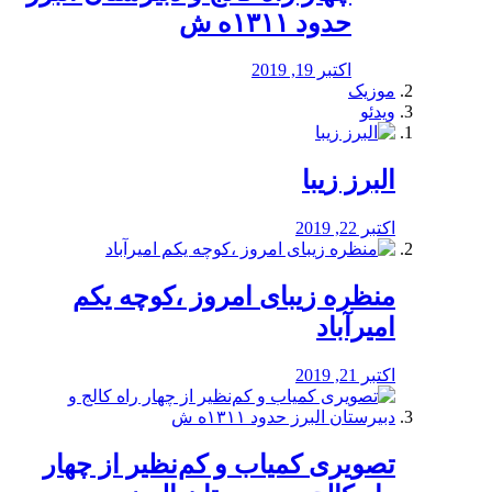
حدود ۱۳۱۱ه ش
اکتبر 19, 2019
موزیک
ویدئو
البرز زیبا
اکتبر 22, 2019
منظره‌‌ زیبای امروز ،کوچه یکم
امیرآباد
اکتبر 21, 2019
️تصویری کمیاب و کم‌نظیر از چهار