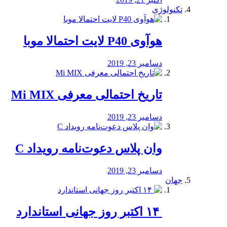
تکنولوژی
هوآوی P40 لایت احتمالا موبا
دسامبر 23, 2019
تاریخ احتمالی معرفی Mi MIX
دسامبر 23, 2019
وان پلاس دعوت‌نامه رویداد C
دسامبر 23, 2019
جهان
‏ ۱۴ اکتبر روز جهانی استاندارد