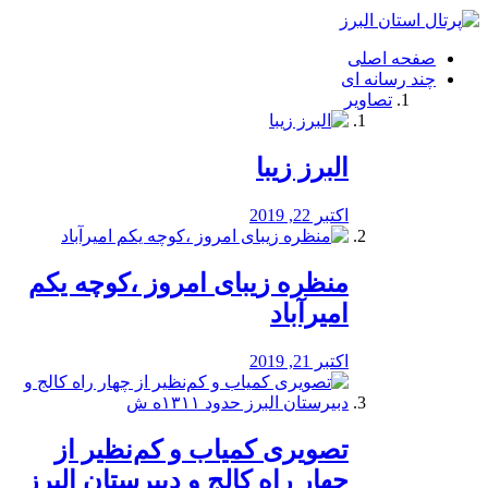
فصد
خون
صفحه اصلی
شرق
چند رسانه ای
تهران
تصاویر
خشکشویی
تصفیه
آب
البرز زیبا
طراحی
سایت
و
اکتبر 22, 2019
سئو
vip
منظره‌‌ زیبای امروز ،کوچه یکم
امیرآباد
اکتبر 21, 2019
️تصویری کمیاب و کم‌نظیر از
چهار راه كالج و دبيرستان البرز