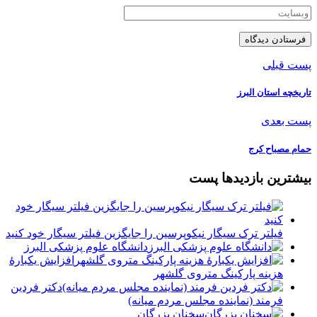
پست قبلی
تاریخچه استان البرز
پست بعدی
حمام مصباح کرج
بیشترین بازدیدها پست
فیلتر ترک سیگار نیکوپرسین را جایگزین فیلتر سیگار خود کنید
دانشگاه علوم پزشکی البرز
افزایش یکبارۀ
هزینه پارکینگ متروی گلشهر
دكتر فردين
فرمند (نماينده مجلس مردم میانه)
سخنان بزرگان