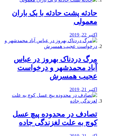
️حادثه پشت حادثه با یک باران
معمولی
اکتبر 22, 2019
مرگ دردناک بهروز در عباس
آباد محمدشهر و درخواست
عجیب همسرش
اکتبر 21, 2019
تصادف در محدوده پیچ عسل
کوچ به علت لغزندگی جاده
اکتبر 21, 2019