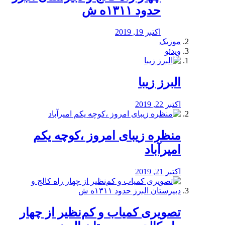
حدود ۱۳۱۱ه ش
اکتبر 19, 2019
موزیک
ویدئو
البرز زیبا
اکتبر 22, 2019
منظره‌‌ زیبای امروز ،کوچه یکم
امیرآباد
اکتبر 21, 2019
️تصویری کمیاب و کم‌نظیر از چهار