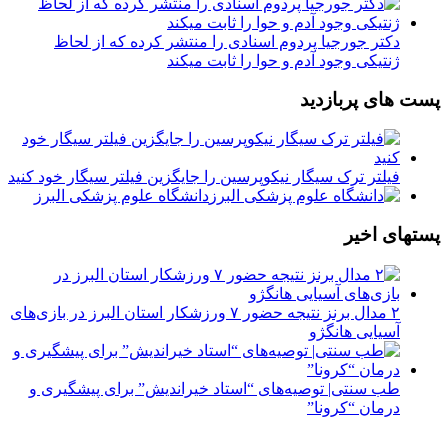
دکتر جورجیا پردوم اسنادی را منتشر کرده که از لحاظ
ژنتیکی وجود آدم و حوا را ثابت میکند
پست های پربازدید
فیلتر ترک سیگار نیکوپرسین را جایگزین فیلتر سیگار خود کنید
دانشگاه علوم پزشکی البرز
پستهای اخیر
۲ مدال برنز نتیجه حضور ۷ ورزشکار استان البرز در بازی‌های
آسیایی هانگژو
طب سنتی| توصیه‌‌های “استاد خیراندیش” برای پیشگیری و
درمان “کرونا”