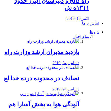
راه كالج و دبيرستان البرز حدود
۱۳۱۱ه ش
اکتبر 19, 2019
تماس با ما
خبرها
تمام اخبار
بازدید مدیران ارشد وزارت راه
دسامبر 24, 2019
تصادف در محدوده درده خدا لع
دسامبر 24, 2019
آلودگی هوا به بخش آسارا هم