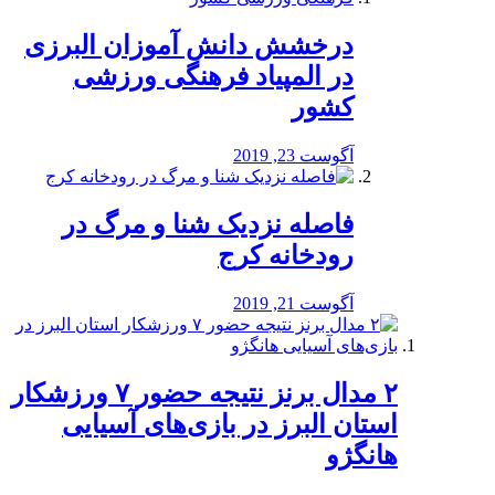
درخشش دانش آموزان البرزی
در المپیاد فرهنگی ورزشی
کشور
آگوست 23, 2019
️فاصله نزدیک شنا و مرگ در
رودخانه کرج
آگوست 21, 2019
۲ مدال برنز نتیجه حضور ۷ ورزشکار
استان البرز در بازی‌های آسیایی
هانگژو