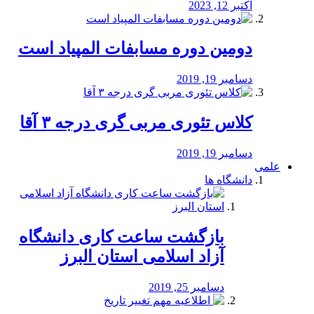
اکتبر 12, 2023
دومین دوره مسابفات المپیاد است
دسامبر 19, 2019
کلاس تئوری مربی گری درجه ۳ آقا
دسامبر 19, 2019
علمی
دانشگاه ها
بازگشت ساعت کاری دانشگاه
آزاد اسلامی استان البرز
دسامبر 25, 2019