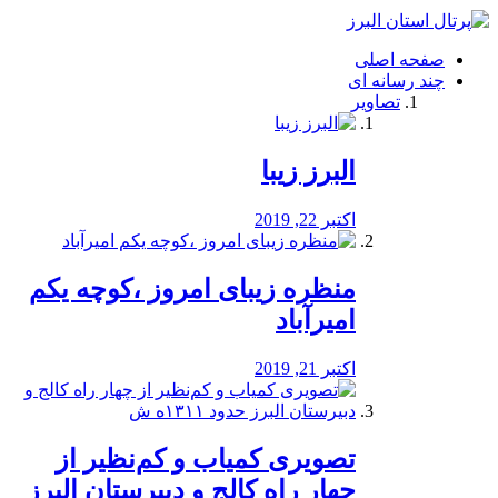
فصد
خون
صفحه اصلی
شرق
چند رسانه ای
تهران
تصاویر
خشکشویی
تصفیه
آب
البرز زیبا
طراحی
سایت
و
اکتبر 22, 2019
سئو
vip
منظره‌‌ زیبای امروز ،کوچه یکم
امیرآباد
اکتبر 21, 2019
️تصویری کمیاب و کم‌نظیر از
چهار راه كالج و دبيرستان البرز