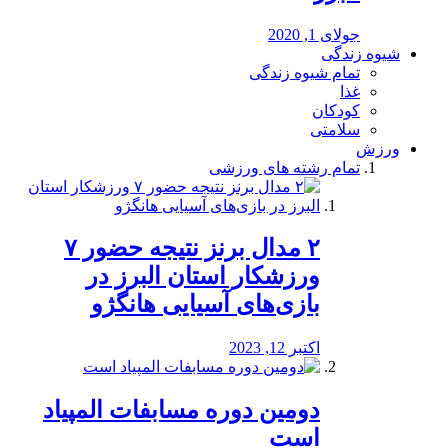
جولای 1, 2020
شیوه زندگی
تمام شیوه زندگی
غذا
کودکان
سلامتی
ورزش
تمام رشته های ورزشی
۲ مدال برنز نتیجه حضور ۷
ورزشکار استان البرز در
بازی‌های آسیایی هانگژو
اکتبر 12, 2023
دومین دوره مسابفات المپیاد
است