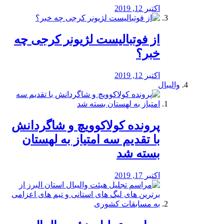
اکتبر 12, 2019
از فوتبالیست لژیونر کرجی چه
خبر؟
اکتبر 12, 2019
والیبال
پرونده کولاکوویچ و شاگردانش
با تقدیم سه امتیاز به لهستان
بسته شد
اکتبر 17, 2019