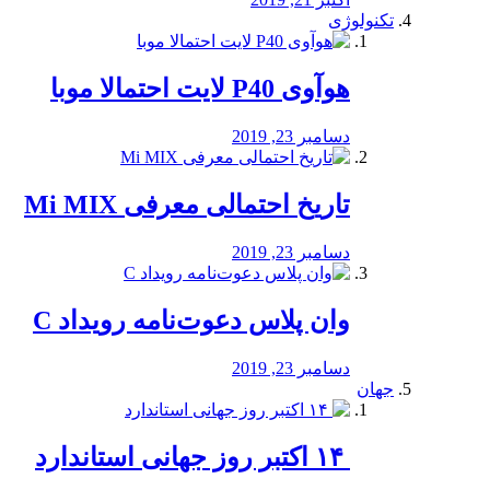
تکنولوژی
هوآوی P40 لایت احتمالا موبا
دسامبر 23, 2019
تاریخ احتمالی معرفی Mi MIX
دسامبر 23, 2019
وان پلاس دعوت‌نامه رویداد C
دسامبر 23, 2019
جهان
‏ ۱۴ اکتبر روز جهانی استاندارد