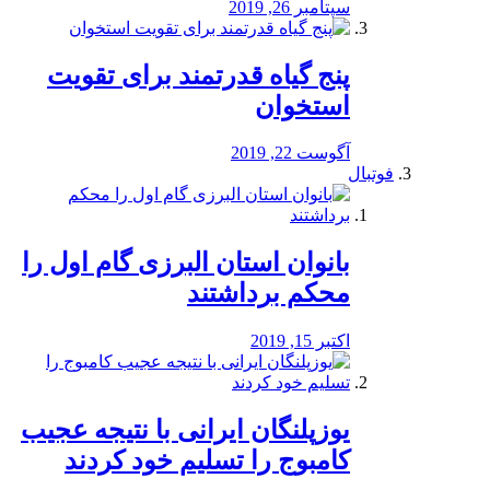
سپتامبر 26, 2019
پنج گیاه قدرتمند برای تقویت
استخوان
آگوست 22, 2019
فوتبال
بانوان استان البرزی گام اول را
محكم برداشتند
اکتبر 15, 2019
یوزپلنگان ایرانی با نتیجه عجیب
کامبوج را تسلیم خود کردند