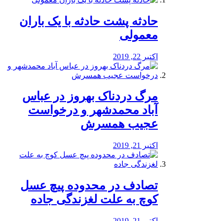
️حادثه پشت حادثه با یک باران
معمولی
اکتبر 22, 2019
مرگ دردناک بهروز در عباس
آباد محمدشهر و درخواست
عجیب همسرش
اکتبر 21, 2019
تصادف در محدوده پیچ عسل
کوچ به علت لغزندگی جاده
اکتبر 21, 2019