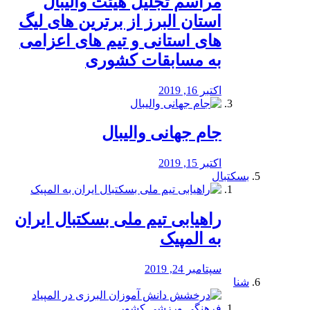
مراسم تجلیل هیئت والیبال
استان البرز از برترین های لیگ
های استانی و تیم های اعزامی
به مسابقات کشوری
اکتبر 16, 2019
جام جهانی والیبال
اکتبر 15, 2019
بسکتبال
راهیابی تیم ملی بسکتبال ایران
به المپیک
سپتامبر 24, 2019
شنا