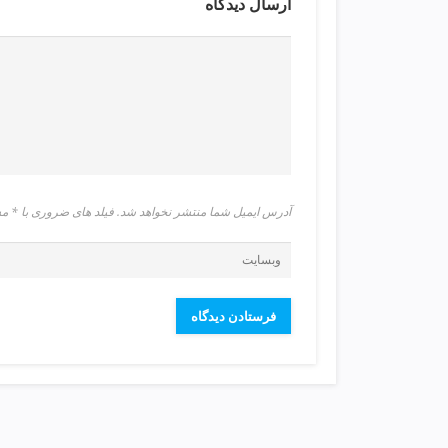
ارسال دیدگاه
ت
ص
ف
ی
ه
آ
ب
ط
ر
ا
آدرس ایمیل شما منتشر نخواهد شد. فیلد های ضروری با 
ح
ی
س
ا
ی
ت
و
س
ئ
و
v
i