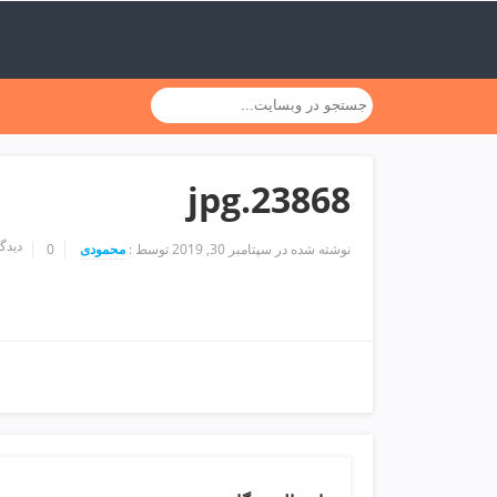
ف
ص
د
خ
و
ن
ش
ر
23868.jpg
ق
ت
ه
دیدگا
نوشته شده در
سپتامبر 30, 2019
توسط :
محمودی
0
ر
ا
ن
خ
ش
ک
ش
و
ی
ی