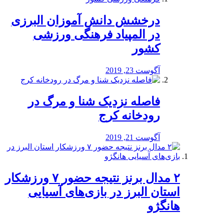
درخشش دانش آموزان البرزی
در المپیاد فرهنگی ورزشی
کشور
آگوست 23, 2019
️فاصله نزدیک شنا و مرگ در
رودخانه کرج
آگوست 21, 2019
۲ مدال برنز نتیجه حضور ۷ ورزشکار
استان البرز در بازی‌های آسیایی
هانگژو