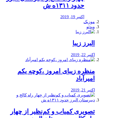
حدود ۱۳۱۱ه ش
اکتبر 19, 2019
موزیک
ویدئو
البرز زیبا
اکتبر 22, 2019
منظره‌‌ زیبای امروز ،کوچه یکم
امیرآباد
اکتبر 21, 2019
️تصویری کمیاب و کم‌نظیر از چهار