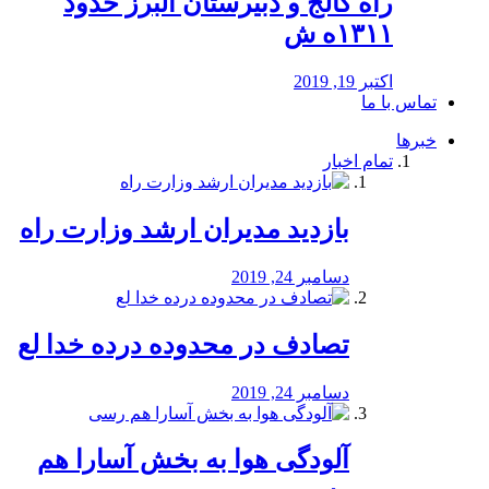
راه كالج و دبيرستان البرز حدود
۱۳۱۱ه ش
اکتبر 19, 2019
تماس با ما
خبرها
تمام اخبار
بازدید مدیران ارشد وزارت راه
دسامبر 24, 2019
تصادف در محدوده درده خدا لع
دسامبر 24, 2019
آلودگی هوا به بخش آسارا هم