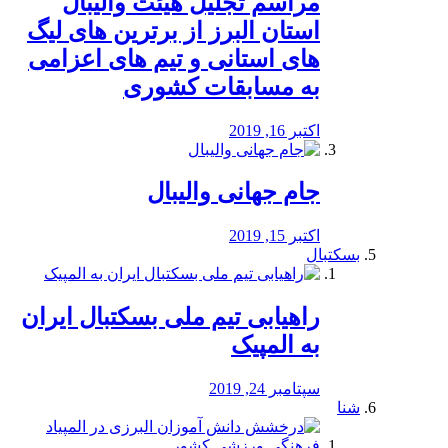
مراسم تجلیل هیئت والیبال
استان البرز از برترین های لیگ
های استانی و تیم های اعزامی
به مسابقات کشوری
اکتبر 16, 2019
جام جهانی والیبال
اکتبر 15, 2019
بسکتبال
راهیابی تیم ملی بسکتبال ایران
به المپیک
سپتامبر 24, 2019
شنا