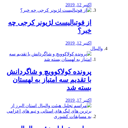
اکتبر 12, 2019
از فوتبالیست لژیونر کرجی چه
خبر؟
اکتبر 12, 2019
والیبال
پرونده کولاکوویچ و شاگردانش
با تقدیم سه امتیاز به لهستان
بسته شد
اکتبر 17, 2019