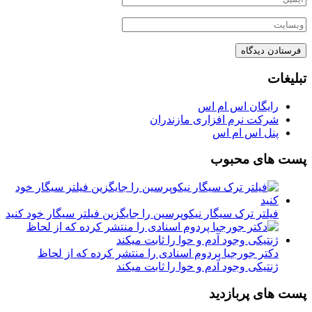
تبلیغات
رایگان اس ام اس
شرکت نرم افزاری مازندران
پنل اس ام اس
پست های محبوب
فیلتر ترک سیگار نیکوپرسین را جایگزین فیلتر سیگار خود کنید
دکتر جورجیا پردوم اسنادی را منتشر کرده که از لحاظ
ژنتیکی وجود آدم و حوا را ثابت میکند
پست های پربازدید