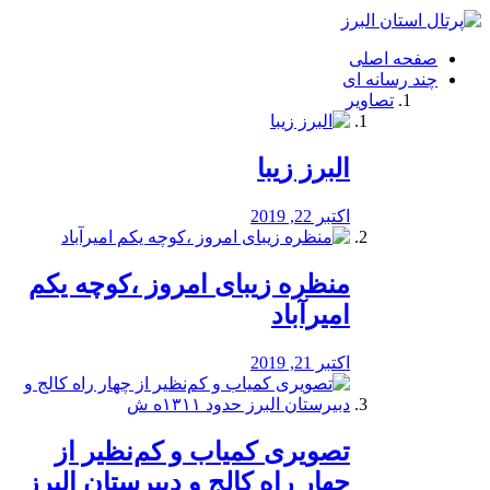
فصد
خون
صفحه اصلی
شرق
چند رسانه ای
تهران
تصاویر
خشکشویی
تصفیه
آب
البرز زیبا
طراحی
سایت
و
اکتبر 22, 2019
سئو
vip
منظره‌‌ زیبای امروز ،کوچه یکم
امیرآباد
اکتبر 21, 2019
️تصویری کمیاب و کم‌نظیر از
چهار راه كالج و دبيرستان البرز