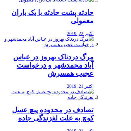
️حادثه پشت حادثه با یک باران
معمولی
اکتبر 22, 2019
مرگ دردناک بهروز در عباس
آباد محمدشهر و درخواست
عجیب همسرش
اکتبر 21, 2019
تصادف در محدوده پیچ عسل
کوچ به علت لغزندگی جاده
اکتبر 21, 2019