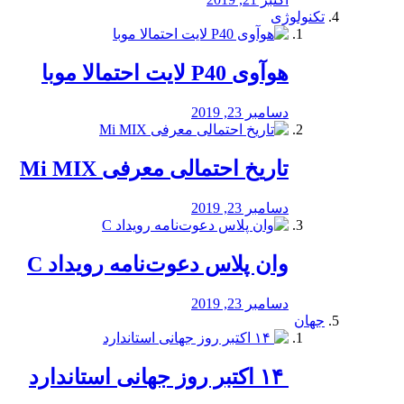
تکنولوژی
هوآوی P40 لایت احتمالا موبا
دسامبر 23, 2019
تاریخ احتمالی معرفی Mi MIX
دسامبر 23, 2019
وان پلاس دعوت‌نامه رویداد C
دسامبر 23, 2019
جهان
‏ ۱۴ اکتبر روز جهانی استاندارد