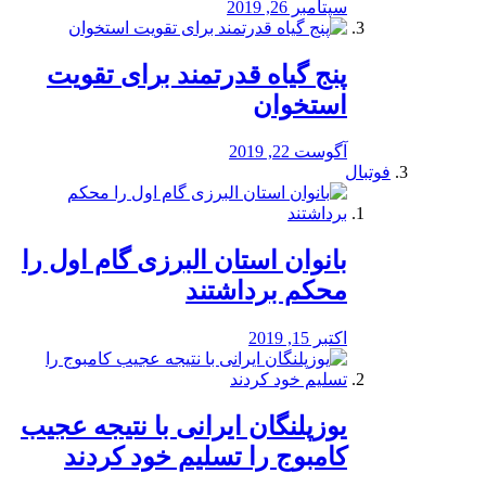
سپتامبر 26, 2019
پنج گیاه قدرتمند برای تقویت
استخوان
آگوست 22, 2019
فوتبال
بانوان استان البرزی گام اول را
محكم برداشتند
اکتبر 15, 2019
یوزپلنگان ایرانی با نتیجه عجیب
کامبوج را تسلیم خود کردند