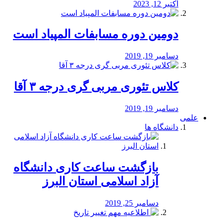
اکتبر 12, 2023
دومین دوره مسابفات المپیاد است
دسامبر 19, 2019
کلاس تئوری مربی گری درجه ۳ آقا
دسامبر 19, 2019
علمی
دانشگاه ها
بازگشت ساعت کاری دانشگاه
آزاد اسلامی استان البرز
دسامبر 25, 2019