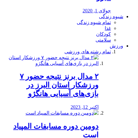
جولای 1, 2020
شیوه زندگی
تمام شیوه زندگی
غذا
کودکان
سلامتی
ورزش
تمام رشته های ورزشی
۲ مدال برنز نتیجه حضور ۷
ورزشکار استان البرز در
بازی‌های آسیایی هانگژو
اکتبر 12, 2023
دومین دوره مسابفات المپیاد
است