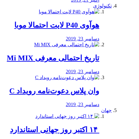
تکنولوژی
هوآوی P40 لایت احتمالا موبا
دسامبر 23, 2019
تاریخ احتمالی معرفی Mi MIX
دسامبر 23, 2019
وان پلاس دعوت‌نامه رویداد C
دسامبر 23, 2019
جهان
‏ ۱۴ اکتبر روز جهانی استاندارد