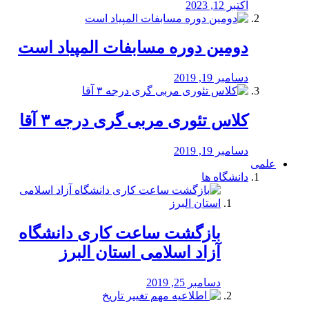
اکتبر 12, 2023
دومین دوره مسابفات المپیاد است
دسامبر 19, 2019
کلاس تئوری مربی گری درجه ۳ آقا
دسامبر 19, 2019
علمی
دانشگاه ها
بازگشت ساعت کاری دانشگاه
آزاد اسلامی استان البرز
دسامبر 25, 2019