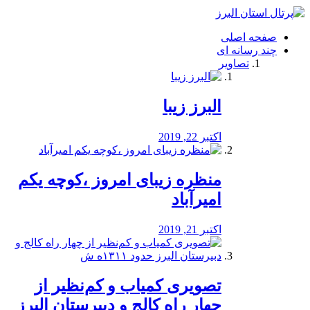
فصد
خون
صفحه اصلی
شرق
چند رسانه ای
تهران
تصاویر
خشکشویی
تصفیه
آب
البرز زیبا
طراحی
سایت
و
اکتبر 22, 2019
سئو
vip
منظره‌‌ زیبای امروز ،کوچه یکم
امیرآباد
اکتبر 21, 2019
️تصویری کمیاب و کم‌نظیر از
چهار راه كالج و دبيرستان البرز