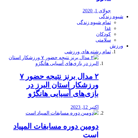
جولای 1, 2020
شیوه زندگی
تمام شیوه زندگی
غذا
کودکان
سلامتی
ورزش
تمام رشته های ورزشی
۲ مدال برنز نتیجه حضور ۷
ورزشکار استان البرز در
بازی‌های آسیایی هانگژو
اکتبر 12, 2023
دومین دوره مسابفات المپیاد
است