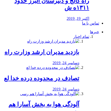
راه كالج و دبيرستان البرز حدود
۱۳۱۱ه ش
اکتبر 19, 2019
تماس با ما
خبرها
تمام اخبار
بازدید مدیران ارشد وزارت راه
دسامبر 24, 2019
تصادف در محدوده درده خدا لع
دسامبر 24, 2019
آلودگی هوا به بخش آسارا هم