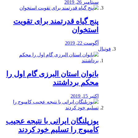
سپتامبر 26, 2019
پنج گیاه قدرتمند برای تقویت
استخوان
آگوست 22, 2019
فوتبال
بانوان استان البرزی گام اول را
محكم برداشتند
اکتبر 15, 2019
یوزپلنگان ایرانی با نتیجه عجیب
کامبوج را تسلیم خود کردند