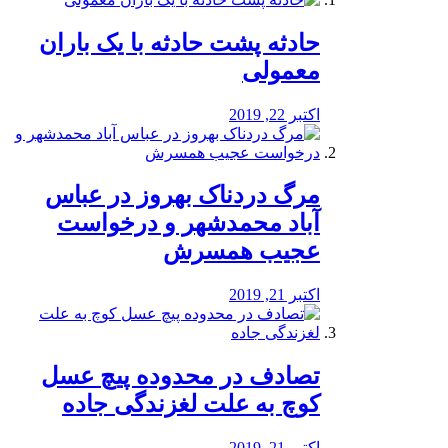
️حادثه پشت حادثه با یک باران
معمولی
اکتبر 22, 2019
مرگ دردناک بهروز در عباس
آباد محمدشهر و درخواست
عجیب همسرش
اکتبر 21, 2019
تصادف در محدوده پیچ عسل
کوچ به علت لغزندگی جاده
اکتبر 21, 2019