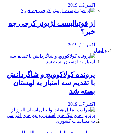
اکتبر 12, 2019
از فوتبالیست لژیونر کرجی چه
خبر؟
اکتبر 12, 2019
والیبال
پرونده کولاکوویچ و شاگردانش
با تقدیم سه امتیاز به لهستان
بسته شد
اکتبر 17, 2019