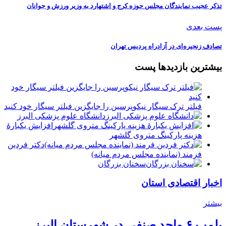
️تذکر عجیب نمایندگان مجلس حوزه کرج و اشتهارد به وزیر ورزش و جوانان
پست بعدی
تصادف زنجیره‌ای در آزادراه پردیس تهران
بیشترین بازدیدها پست
فیلتر ترک سیگار نیکوپرسین را جایگزین فیلتر سیگار خود کنید
دانشگاه علوم پزشکی البرز
افزایش یکبارۀ
هزینه پارکینگ متروی گلشهر
دكتر فردين
فرمند (نماينده مجلس مردم میانه)
سخنان بزرگان
اخبار اقتصادی استان
بیشتر
پلمب ۶ واحد صنفی در شهرستان البرز