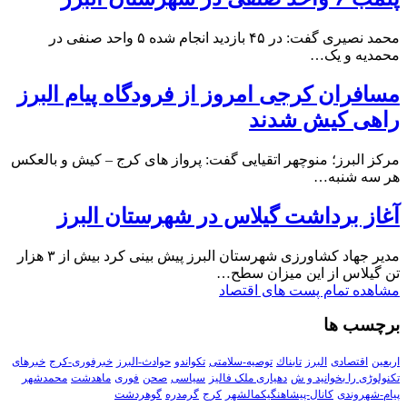
محمد نصیری گفت: در ۴۵ بازدید انجام شده ۵ واحد صنفی در
محمدیه و یک…
مسافران کرجی امروز از فرودگاه پیام البرز
راهی کیش شدند
مرکز البرز؛ منوچهر اتقیایی گفت: پرواز های کرج – کیش و بالعکس
هر سه شنبه…
آغاز برداشت گیلاس در شهرستان البرز
مدیر جهاد کشاورزی شهرستان البرز پیش بینی کرد بیش از ۳ هزار
تن گیلاس از این میزان سطح…
مشاهده تمام پست های اقتصاد
برچسب ها
اربعین
اقتصادی
البرز
تابناك
توصیه-سلامتی
تکواندو
حوادث-البرز
خبرفوری-کرج
خبرهای
تکنولوڑی را بخوانید و ش
دهیاری ملک فالیز
سیاسی
صحن
فوری
ماهدشت
محمدشهر
پیام-شهروندی
کانال-پیشاهنگیکمالشهر
کرج
گرمدره
گوهردشت