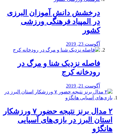
درخشش دانش آموزان البرزی
در المپیاد فرهنگی ورزشی
کشور
آگوست 23, 2019
️فاصله نزدیک شنا و مرگ در
رودخانه کرج
آگوست 21, 2019
۲ مدال برنز نتیجه حضور ۷ ورزشکار
استان البرز در بازی‌های آسیایی
هانگژو