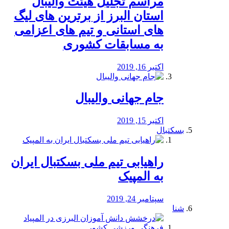
مراسم تجلیل هیئت والیبال
استان البرز از برترین های لیگ
های استانی و تیم های اعزامی
به مسابقات کشوری
اکتبر 16, 2019
جام جهانی والیبال
اکتبر 15, 2019
بسکتبال
راهیابی تیم ملی بسکتبال ایران
به المپیک
سپتامبر 24, 2019
شنا