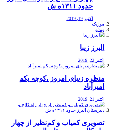
حدود ۱۳۱۱ه ش
اکتبر 19, 2019
موزیک
ویدئو
البرز زیبا
اکتبر 22, 2019
منظره‌‌ زیبای امروز ،کوچه یکم
امیرآباد
اکتبر 21, 2019
️تصویری کمیاب و کم‌نظیر از چهار