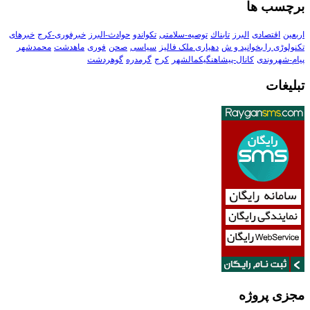
برچسب ها
اربعین
اقتصادی
البرز
تابناك
توصیه-سلامتی
تکواندو
حوادث-البرز
خبرفوری-کرج
خبرهای
تکنولوڑی را بخوانید و ش
دهیاری ملک فالیز
سیاسی
صحن
فوری
ماهدشت
محمدشهر
پیام-شهروندی
کانال-پیشاهنگیکمالشهر
کرج
گرمدره
گوهردشت
تبلیغات
مجزی پروژه