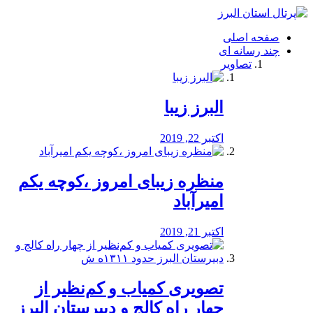
فصد
خون
صفحه اصلی
شرق
چند رسانه ای
تهران
تصاویر
خشکشویی
تصفیه
آب
البرز زیبا
طراحی
سایت
و
اکتبر 22, 2019
سئو
vip
منظره‌‌ زیبای امروز ،کوچه یکم
امیرآباد
اکتبر 21, 2019
️تصویری کمیاب و کم‌نظیر از
چهار راه كالج و دبيرستان البرز