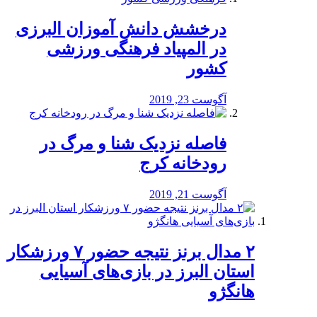
درخشش دانش آموزان البرزی
در المپیاد فرهنگی ورزشی
کشور
آگوست 23, 2019
️فاصله نزدیک شنا و مرگ در
رودخانه کرج
آگوست 21, 2019
۲ مدال برنز نتیجه حضور ۷ ورزشکار
استان البرز در بازی‌های آسیایی
هانگژو