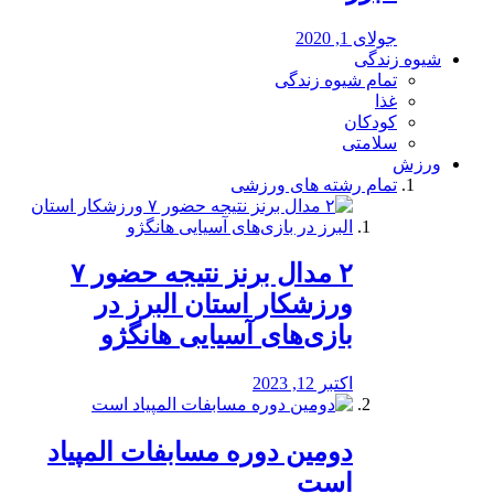
جولای 1, 2020
شیوه زندگی
تمام شیوه زندگی
غذا
کودکان
سلامتی
ورزش
تمام رشته های ورزشی
۲ مدال برنز نتیجه حضور ۷
ورزشکار استان البرز در
بازی‌های آسیایی هانگژو
اکتبر 12, 2023
دومین دوره مسابفات المپیاد
است