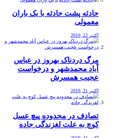
️حادثه پشت حادثه با یک باران
معمولی
اکتبر 22, 2019
مرگ دردناک بهروز در عباس
آباد محمدشهر و درخواست
عجیب همسرش
اکتبر 21, 2019
تصادف در محدوده پیچ عسل
کوچ به علت لغزندگی جاده
اکتبر 21, 2019