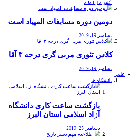
اکتبر 12, 2023
دومین دوره مسابفات المپیاد است
دسامبر 19, 2019
کلاس تئوری مربی گری درجه ۳ آقا
دسامبر 19, 2019
علمی
دانشگاه ها
بازگشت ساعت کاری دانشگاه
آزاد اسلامی استان البرز
دسامبر 25, 2019