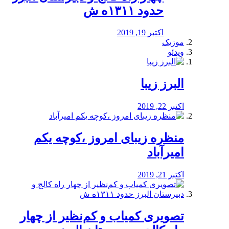
حدود ۱۳۱۱ه ش
اکتبر 19, 2019
موزیک
ویدئو
البرز زیبا
اکتبر 22, 2019
منظره‌‌ زیبای امروز ،کوچه یکم
امیرآباد
اکتبر 21, 2019
️تصویری کمیاب و کم‌نظیر از چهار