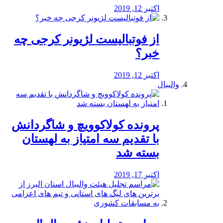
اکتبر 12, 2019
از فوتبالیست لژیونر کرجی چه
خبر؟
اکتبر 12, 2019
والیبال
پرونده کولاکوویچ و شاگردانش
با تقدیم سه امتیاز به لهستان
بسته شد
اکتبر 17, 2019