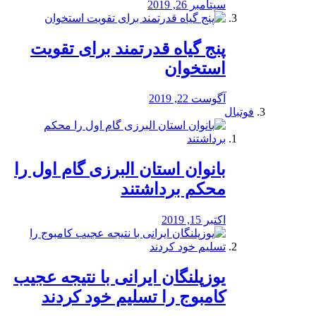
سپتامبر 26, 2019
پنج گیاه قدرتمند برای تقویت
استخوان
آگوست 22, 2019
فوتبال
بانوان استان البرزی گام اول را
محكم برداشتند
اکتبر 15, 2019
یوزپلنگان ایرانی با نتیجه عجیب
کامبوج را تسلیم خود کردند