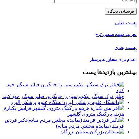
پست قبلی
تخریب هویت صنعتی کرج
پست بعدی
اعدام برای متجاوز به پرستار
بیشترین بازدیدها پست
فیلتر ترک سیگار نیکوپرسین را جایگزین فیلتر سیگار خود کنید
دانشگاه علوم پزشکی البرز
افزایش یکبارۀ
هزینه پارکینگ متروی گلشهر
دكتر فردين
فرمند (نماينده مجلس مردم میانه)
سخنان بزرگان