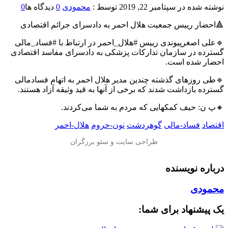
نوشته شده در
سپتامبر 22, 2019
توسط :
محمودی
0
دیدگاه ها
0
🔺احضار رییس جمعیت هلال احمر به دادسرای جرائم اقتصادی
🔹علی اصغرپیوندی رییس #هلال_احمر در ارتباط با #فساد_مالی
گسترده در سازمان تدارکات پزشکی به دادسرای مفاسد اقتصادی
احضار شده است.
🔹طی روزهای گذشته چندین مدیر هلال احمر به اتهام فسادمالی
گسترده بازداشت شدند که برخی از آنها به قید وثیقه آزاد هستند.
🔸پ ن: حیف کمکهایی که مردم به شما می‌کردند.
اقتصاد
فساد-مالی
گوهردشت
نون-حروم
هلال-احمر
درباره نویسنده
محمودی
یک پیشنهاد برای شما: