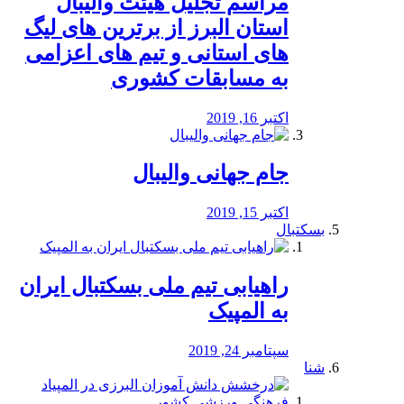
مراسم تجلیل هیئت والیبال
استان البرز از برترین های لیگ
های استانی و تیم های اعزامی
به مسابقات کشوری
اکتبر 16, 2019
جام جهانی والیبال
اکتبر 15, 2019
بسکتبال
راهیابی تیم ملی بسکتبال ایران
به المپیک
سپتامبر 24, 2019
شنا