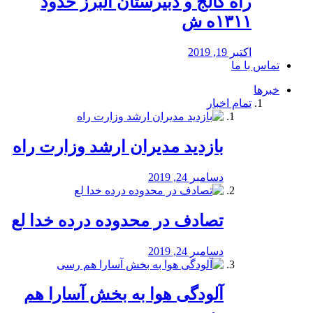
راه كالج و دبيرستان البرز حدود
۱۳۱۱ه ش
اکتبر 19, 2019
تماس با ما
خبرها
تمام اخبار
بازدید مدیران ارشد وزارت راه
دسامبر 24, 2019
تصادف در محدوده درده خدا لع
دسامبر 24, 2019
آلودگی هوا به بخش آسارا هم