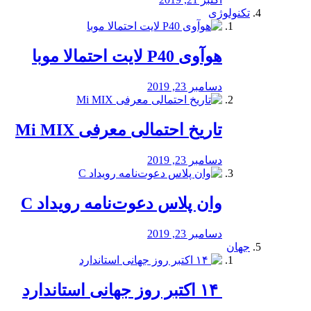
تکنولوژی
هوآوی P40 لایت احتمالا موبا
دسامبر 23, 2019
تاریخ احتمالی معرفی Mi MIX
دسامبر 23, 2019
وان پلاس دعوت‌نامه رویداد C
دسامبر 23, 2019
جهان
‏ ۱۴ اکتبر روز جهانی استاندارد