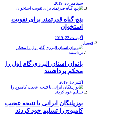
سپتامبر 26, 2019
پنج گیاه قدرتمند برای تقویت
استخوان
آگوست 22, 2019
فوتبال
بانوان استان البرزی گام اول را
محكم برداشتند
اکتبر 15, 2019
یوزپلنگان ایرانی با نتیجه عجیب
کامبوج را تسلیم خود کردند