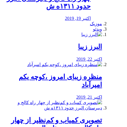
حدود ۱۳۱۱ه ش
اکتبر 19, 2019
موزیک
ویدئو
البرز زیبا
اکتبر 22, 2019
منظره‌‌ زیبای امروز ،کوچه یکم
امیرآباد
اکتبر 21, 2019
️تصویری کمیاب و کم‌نظیر از چهار