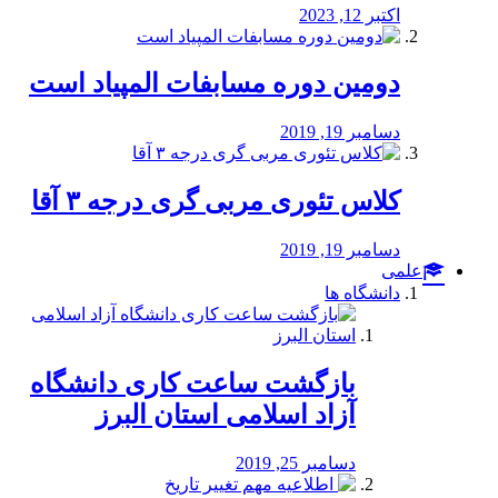
اکتبر 12, 2023
دومین دوره مسابفات المپیاد است
دسامبر 19, 2019
کلاس تئوری مربی گری درجه ۳ آقا
دسامبر 19, 2019
علمی
دانشگاه ها
بازگشت ساعت کاری دانشگاه
آزاد اسلامی استان البرز
دسامبر 25, 2019