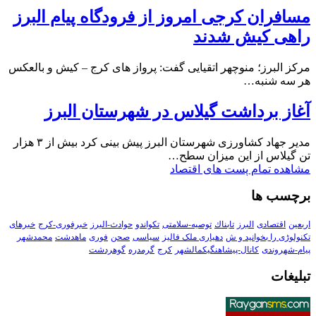
مسافران کرجی امروز از فرودگاه پیام البرز
راهی کیش شدند
مرکز البرز؛ منوچهر اتقیایی گفت: پرواز های کرج – کیش و بالعکس
هر سه شنبه…
آغاز برداشت گیلاس در شهرستان البرز
مدیر جهاد کشاورزی شهرستان البرز پیش بینی کرد بیش از ۳ هزار
تن گیلاس از این میزان سطح…
مشاهده تمام پست های اقتصاد
برچسب ها
اربعین
اقتصادی
البرز
تابناك
توصیه-سلامتی
تکواندو
حوادث-البرز
خبرفوری-کرج
خبرهای
تکنولوڑی را بخوانید و ش
دهیاری ملک فالیز
سیاسی
صحن
فوری
ماهدشت
محمدشهر
پیام-شهروندی
کانال-پیشاهنگیکمالشهر
کرج
گرمدره
گوهردشت
تبلیغات