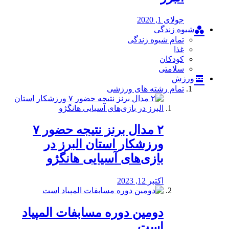
جولای 1, 2020
شیوه زندگی
تمام شیوه زندگی
غذا
کودکان
سلامتی
ورزش
تمام رشته های ورزشی
۲ مدال برنز نتیجه حضور ۷
ورزشکار استان البرز در
بازی‌های آسیایی هانگژو
اکتبر 12, 2023
دومین دوره مسابفات المپیاد
است