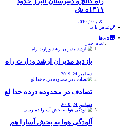
راه كالج و دبيرستان البرز حدود
۱۳۱۱ه ش
اکتبر 19, 2019
تماس با ما
خبرها
تمام اخبار
بازدید مدیران ارشد وزارت راه
دسامبر 24, 2019
تصادف در محدوده درده خدا لع
دسامبر 24, 2019
آلودگی هوا به بخش آسارا هم