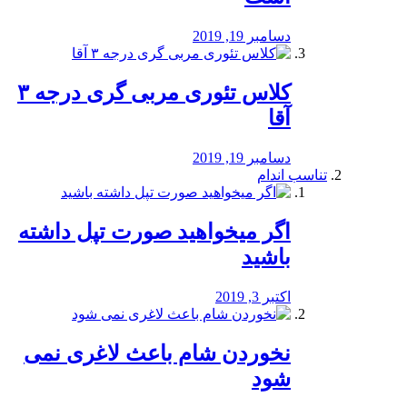
دسامبر 19, 2019
کلاس تئوری مربی گری درجه ۳
آقا
دسامبر 19, 2019
تناسب اندام
اگر میخواهید صورت تپل داشته
باشید
اکتبر 3, 2019
نخوردن شام باعث لاغری نمی
‌شود