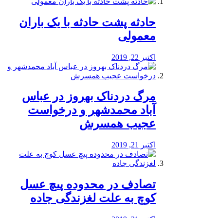
️حادثه پشت حادثه با یک باران
معمولی
اکتبر 22, 2019
مرگ دردناک بهروز در عباس
آباد محمدشهر و درخواست
عجیب همسرش
اکتبر 21, 2019
تصادف در محدوده پیچ عسل
کوچ به علت لغزندگی جاده