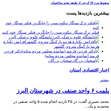
️سقوط مرد 39 کرجی از طبقه پنجم ساختمان
بیشترین بازدیدها پست
فیلتر ترک سیگار نیکوپرسین را جایگزین فیلتر سیگار خود کنید
دانشگاه علوم پزشکی البرز
افزایش یکبارۀ
هزینه پارکینگ متروی گلشهر
دكتر فردين
فرمند (نماينده مجلس مردم میانه)
سخنان بزرگان
اخبار اقتصادی استان
بیشتر
پلمب ۶ واحد صنفی در شهرستان البرز
محمد نصیری گفت: در ۴۵ بازدید انجام شده ۵ واحد صنفی در
محمدیه و یک…