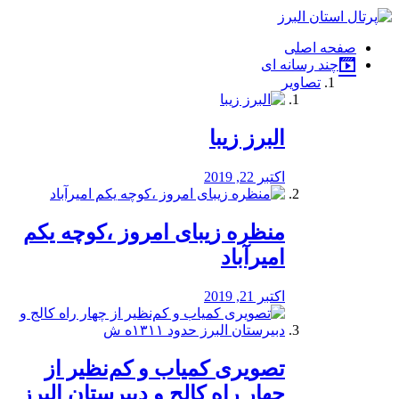
فصد
خون
صفحه اصلی
شرق
چند رسانه ای
تهران
تصاویر
خشکشویی
تصفیه
آب
البرز زیبا
طراحی
سایت
و
اکتبر 22, 2019
سئو
vip
منظره‌‌ زیبای امروز ،کوچه یکم
امیرآباد
اکتبر 21, 2019
️تصویری کمیاب و کم‌نظیر از
چهار راه كالج و دبيرستان البرز