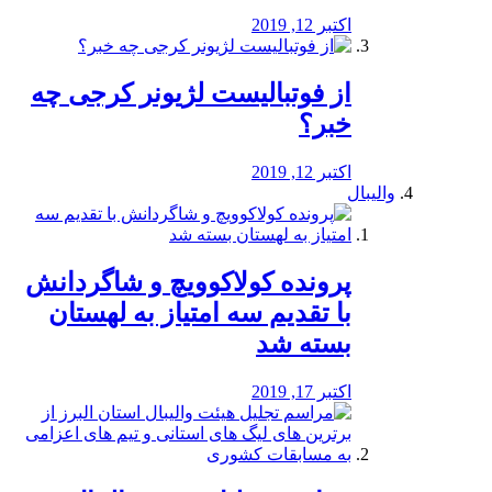
اکتبر 12, 2019
از فوتبالیست لژیونر کرجی چه
خبر؟
اکتبر 12, 2019
والیبال
پرونده کولاکوویچ و شاگردانش
با تقدیم سه امتیاز به لهستان
بسته شد
اکتبر 17, 2019