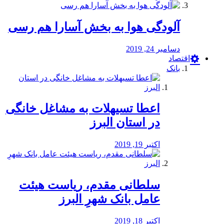
آلودگی هوا به بخش آسارا هم رسی
دسامبر 24, 2019
اقتصاد
بانک
️اعطا تسیهلات به مشاغل خانگی
در استان البرز
اکتبر 19, 2019
سلطانی مقدم، ریاست هیئت
عامل بانک شهرِ البرز
اکتبر 18, 2019