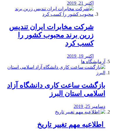
اکتبر 21, 2019
شرکت مخابرات ایران تندیس
زرین برند محبوب کشور را
کسب کرد
اکتبر 19, 2019
آزمایشگاه ها
بازگشت ساعت کاری دانشگاه آزاد
اسلامی استان البرز
دسامبر 25, 2019
️ اطلاعیه مهم تغییر تاریخ