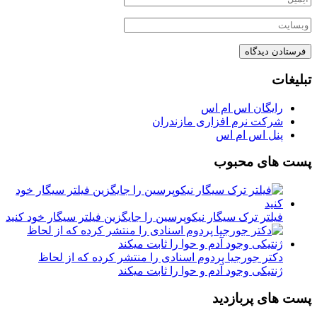
تبلیغات
رایگان اس ام اس
شرکت نرم افزاری مازندران
پنل اس ام اس
پست های محبوب
فیلتر ترک سیگار نیکوپرسین را جایگزین فیلتر سیگار خود کنید
دکتر جورجیا پردوم اسنادی را منتشر کرده که از لحاظ
ژنتیکی وجود آدم و حوا را ثابت میکند
پست های پربازدید