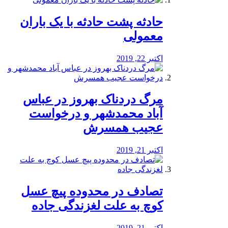
️حادثه پشت حادثه با یک باران
معمولی
اکتبر 22, 2019
مرگ دردناک بهروز در عباس
آباد محمدشهر و درخواست
عجیب همسرش
اکتبر 21, 2019
تصادف در محدوده پیچ عسل
کوچ به علت لغزندگی جاده
اکتبر 21, 2019