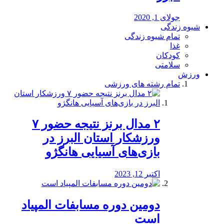
جولای 1, 2020
شیوه زندگی
تمام شیوه زندگی
غذا
کودکان
سلامتی
ورزش
تمام رشته های ورزشی
۲ مدال برنز نتیجه حضور ۷
ورزشکار استان البرز در
بازی‌های آسیایی هانگژو
اکتبر 12, 2023
دومین دوره مسابفات المپیاد
است