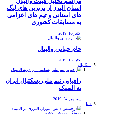
مراسم تجلیل هیئت والیبال
استان البرز از برترین های لیگ
های استانی و تیم های اعزامی
به مسابقات کشوری
اکتبر 16, 2019
جام جهانی والیبال
اکتبر 15, 2019
بسکتبال
راهیابی تیم ملی بسکتبال ایران
به المپیک
سپتامبر 24, 2019
شنا