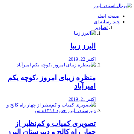
فصد
خون
صفحه اصلی
شرق
چند رسانه ای
تهران
تصاویر
خشکشویی
تصفیه
آب
البرز زیبا
طراحی
سایت
و
اکتبر 22, 2019
سئو
vip
منظره‌‌ زیبای امروز ،کوچه یکم
امیرآباد
اکتبر 21, 2019
️تصویری کمیاب و کم‌نظیر از
چهار راه كالج و دبيرستان البرز