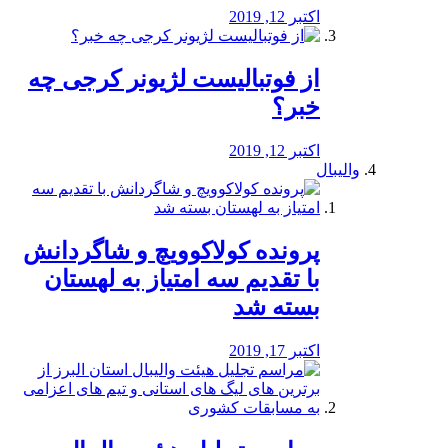
اکتبر 12, 2019
از فوتبالیست لژیونر کرجی چه
خبر؟
اکتبر 12, 2019
والیبال
پرونده کولاکوویچ و شاگردانش
با تقدیم سه امتیاز به لهستان
بسته شد
اکتبر 17, 2019