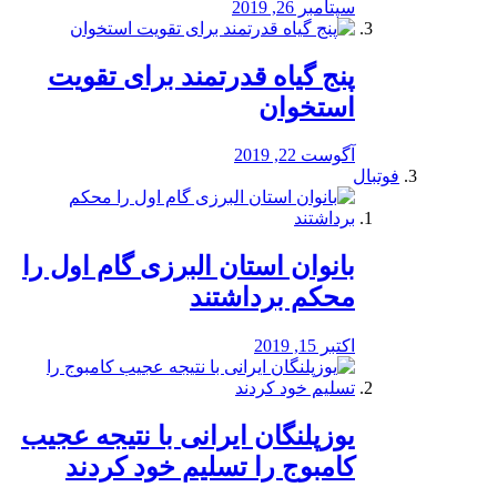
سپتامبر 26, 2019
پنج گیاه قدرتمند برای تقویت
استخوان
آگوست 22, 2019
فوتبال
بانوان استان البرزی گام اول را
محكم برداشتند
اکتبر 15, 2019
یوزپلنگان ایرانی با نتیجه عجیب
کامبوج را تسلیم خود کردند