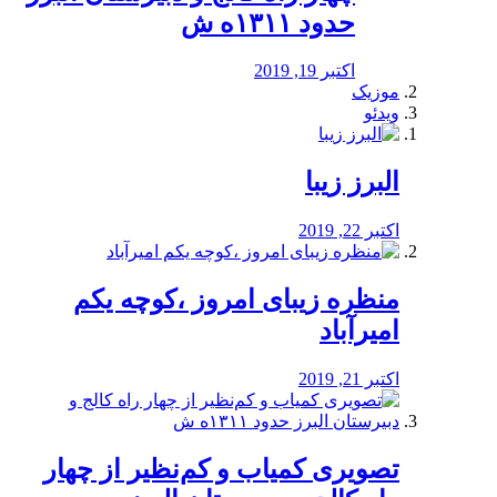
حدود ۱۳۱۱ه ش
اکتبر 19, 2019
موزیک
ویدئو
البرز زیبا
اکتبر 22, 2019
منظره‌‌ زیبای امروز ،کوچه یکم
امیرآباد
اکتبر 21, 2019
️تصویری کمیاب و کم‌نظیر از چهار