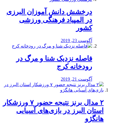
درخشش دانش آموزان البرزی
در المپیاد فرهنگی ورزشی
کشور
آگوست 23, 2019
️فاصله نزدیک شنا و مرگ در
رودخانه کرج
آگوست 21, 2019
۲ مدال برنز نتیجه حضور ۷ ورزشکار
استان البرز در بازی‌های آسیایی
هانگژو