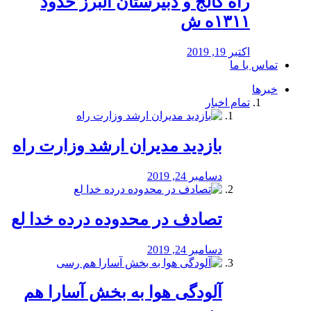
راه كالج و دبيرستان البرز حدود
۱۳۱۱ه ش
اکتبر 19, 2019
تماس با ما
خبرها
تمام اخبار
بازدید مدیران ارشد وزارت راه
دسامبر 24, 2019
تصادف در محدوده درده خدا لع
دسامبر 24, 2019
آلودگی هوا به بخش آسارا هم