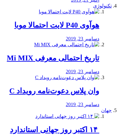
تکنولوژی
هوآوی P40 لایت احتمالا موبا
دسامبر 23, 2019
تاریخ احتمالی معرفی Mi MIX
دسامبر 23, 2019
وان پلاس دعوت‌نامه رویداد C
دسامبر 23, 2019
جهان
‏ ۱۴ اکتبر روز جهانی استاندارد