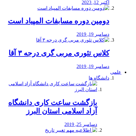
اکتبر 12, 2023
دومین دوره مسابفات المپیاد است
دسامبر 19, 2019
کلاس تئوری مربی گری درجه ۳ آقا
دسامبر 19, 2019
علمی
دانشگاه ها
بازگشت ساعت کاری دانشگاه
آزاد اسلامی استان البرز
دسامبر 25, 2019