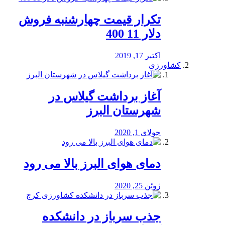
تکرار قیمت چهارشنبه فروش
دلار 11 400
اکتبر 17, 2019
کشاورزی
آغاز برداشت گیلاس در
شهرستان البرز
جولای 1, 2020
دمای هوای البرز بالا می رود
ژوئن 25, 2020
جذب سرباز در دانشکده