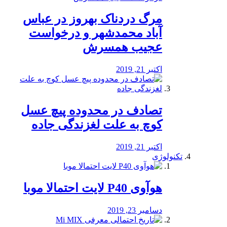
مرگ دردناک بهروز در عباس
آباد محمدشهر و درخواست
عجیب همسرش
اکتبر 21, 2019
تصادف در محدوده پیچ عسل
کوچ به علت لغزندگی جاده
اکتبر 21, 2019
تکنولوژی
هوآوی P40 لایت احتمالا موبا
دسامبر 23, 2019