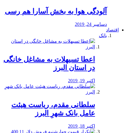
آلودگی هوا به بخش آسارا هم رسی
دسامبر 24, 2019
اقتصاد
بانک
️اعطا تسیهلات به مشاغل خانگی
در استان البرز
اکتبر 19, 2019
سلطانی مقدم، ریاست هیئت
عامل بانک شهرِ البرز
اکتبر 18, 2019