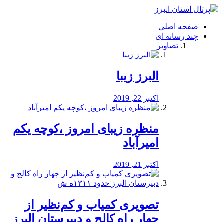
فصد
خون
صفحه اصلی
شرق
چند رسانه ای
تهران
تصاویر
خشکشویی
تصفیه
آب
البرز زیبا
طراحی
سایت
و
اکتبر 22, 2019
سئو
vip
منظره‌‌ زیبای امروز ،کوچه یکم
امیرآباد
اکتبر 21, 2019
️تصویری کمیاب و کم‌نظیر از
چهار راه كالج و دبيرستان البرز