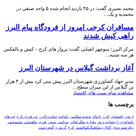
محمد نصیری گفت: در ۴۵ بازدید انجام شده ۵ واحد صنفی در
محمدیه و یک…
مسافران کرجی امروز از فرودگاه پیام البرز
راهی کیش شدند
مرکز البرز؛ منوچهر اتقیایی گفت: پرواز های کرج – کیش و بالعکس
هر سه شنبه…
آغاز برداشت گیلاس در شهرستان البرز
مدیر جهاد کشاورزی شهرستان البرز پیش بینی کرد بیش از ۳ هزار
تن گیلاس از این میزان سطح…
مشاهده تمام پست های اقتصاد
برچسب ها
اربعین
اقتصادی
البرز
تابناك
توصیه-سلامتی
تکواندو
حوادث-البرز
خبرفوری-کرج
خبرهای
تکنولوڑی را بخوانید و ش
دهیاری ملک فالیز
سیاسی
صحن
فوری
ماهدشت
محمدشهر
پیام-شهروندی
کانال-پیشاهنگیکمالشهر
کرج
گرمدره
گوهردشت