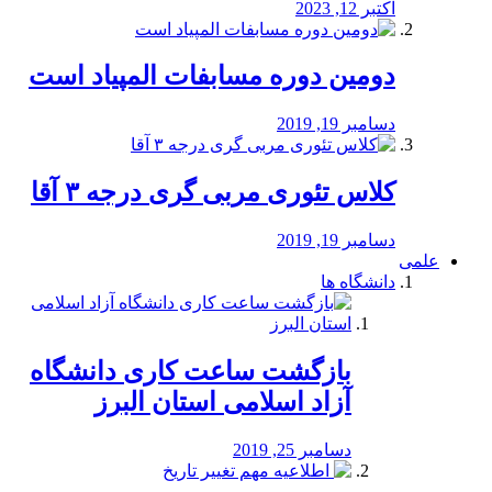
اکتبر 12, 2023
دومین دوره مسابفات المپیاد است
دسامبر 19, 2019
کلاس تئوری مربی گری درجه ۳ آقا
دسامبر 19, 2019
علمی
دانشگاه ها
بازگشت ساعت کاری دانشگاه
آزاد اسلامی استان البرز
دسامبر 25, 2019