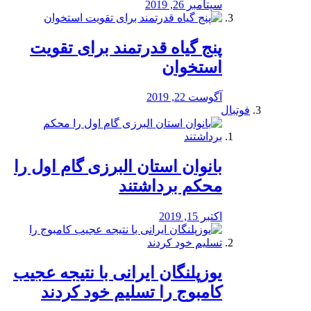
سپتامبر 26, 2019
پنج گیاه قدرتمند برای تقویت
استخوان
آگوست 22, 2019
فوتبال
بانوان استان البرزی گام اول را
محكم برداشتند
اکتبر 15, 2019
یوزپلنگان ایرانی با نتیجه عجیب
کامبوج را تسلیم خود کردند