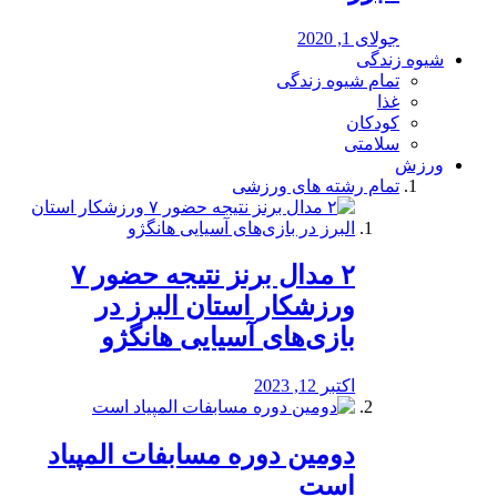
جولای 1, 2020
شیوه زندگی
تمام شیوه زندگی
غذا
کودکان
سلامتی
ورزش
تمام رشته های ورزشی
۲ مدال برنز نتیجه حضور ۷
ورزشکار استان البرز در
بازی‌های آسیایی هانگژو
اکتبر 12, 2023
دومین دوره مسابفات المپیاد
است