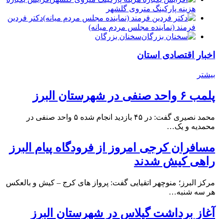
هزینه پارکینگ متروی گلشهر
دكتر فردين
فرمند (نماينده مجلس مردم میانه)
سخنان بزرگان
اخبار اقتصادی استان
بیشتر
پلمب ۶ واحد صنفی در شهرستان البرز
محمد نصیری گفت: در ۴۵ بازدید انجام شده ۵ واحد صنفی در
محمدیه و یک…
مسافران کرجی امروز از فرودگاه پیام البرز
راهی کیش شدند
مرکز البرز؛ منوچهر اتقیایی گفت: پرواز های کرج – کیش و بالعکس
هر سه شنبه…
آغاز برداشت گیلاس در شهرستان البرز