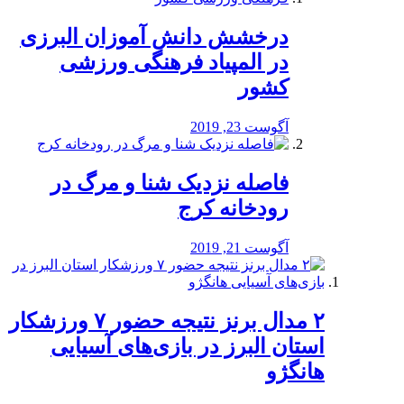
درخشش دانش آموزان البرزی
در المپیاد فرهنگی ورزشی
کشور
آگوست 23, 2019
️فاصله نزدیک شنا و مرگ در
رودخانه کرج
آگوست 21, 2019
۲ مدال برنز نتیجه حضور ۷ ورزشکار
استان البرز در بازی‌های آسیایی
هانگژو