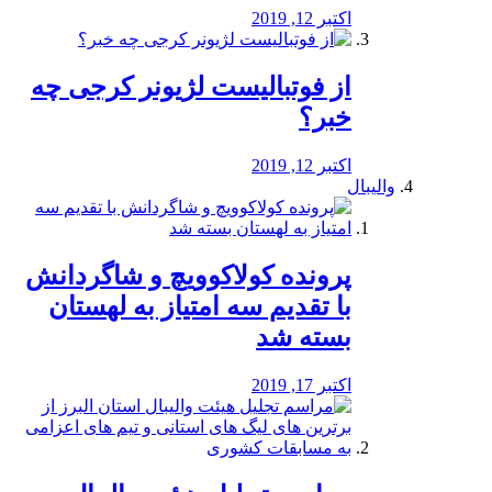
اکتبر 12, 2019
از فوتبالیست لژیونر کرجی چه
خبر؟
اکتبر 12, 2019
والیبال
پرونده کولاکوویچ و شاگردانش
با تقدیم سه امتیاز به لهستان
بسته شد
اکتبر 17, 2019