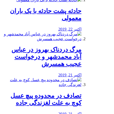
️حادثه پشت حادثه با یک باران
معمولی
اکتبر 22, 2019
مرگ دردناک بهروز در عباس
آباد محمدشهر و درخواست
عجیب همسرش
اکتبر 21, 2019
تصادف در محدوده پیچ عسل
کوچ به علت لغزندگی جاده
اکتبر 21, 2019