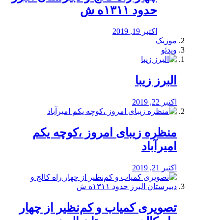
حدود ۱۳۱۱ه ش
اکتبر 19, 2019
موزیک
ویدئو
البرز زیبا
اکتبر 22, 2019
منظره‌‌ زیبای امروز ،کوچه یکم
امیرآباد
اکتبر 21, 2019
️تصویری کمیاب و کم‌نظیر از چهار