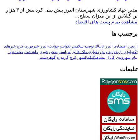
مدیر جهاد کشاورزی شهرستان البرز پیش بینی کرد بیش از ۳ هزار
تن گیلاس از این میزان سطح…
مشاهده تمام پست های اقتصاد
برچسب ها
اربعین
اقتصادی
البرز
تابناك
توصیه-سلامتی
تکواندو
حوادث-البرز
خبرفوری-کرج
خبرهای
تکنولوڑی را بخوانید و ش
دهیاری ملک فالیز
سیاسی
صحن
فوری
ماهدشت
محمدشهر
پیام-شهروندی
کانال-پیشاهنگیکمالشهر
کرج
گرمدره
گوهردشت
تبلیغات