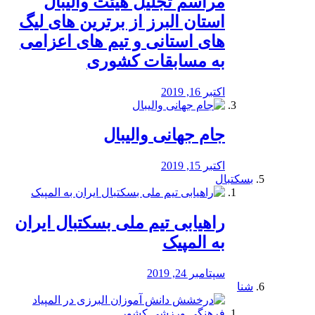
مراسم تجلیل هیئت والیبال
استان البرز از برترین های لیگ
های استانی و تیم های اعزامی
به مسابقات کشوری
اکتبر 16, 2019
جام جهانی والیبال
اکتبر 15, 2019
بسکتبال
راهیابی تیم ملی بسکتبال ایران
به المپیک
سپتامبر 24, 2019
شنا