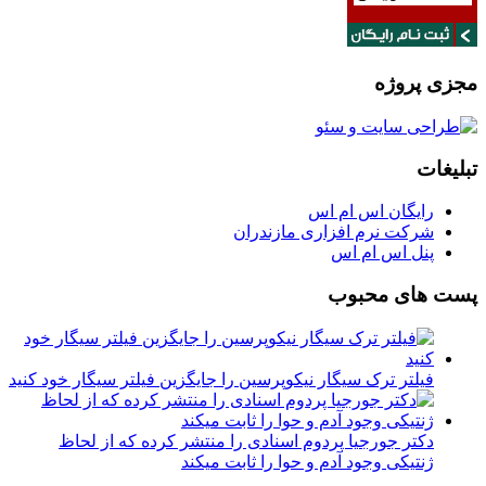
مجزی پروژه
تبلیغات
رایگان اس ام اس
شرکت نرم افزاری مازندران
پنل اس ام اس
پست های محبوب
فیلتر ترک سیگار نیکوپرسین را جایگزین فیلتر سیگار خود کنید
دکتر جورجیا پردوم اسنادی را منتشر کرده که از لحاظ
ژنتیکی وجود آدم و حوا را ثابت میکند