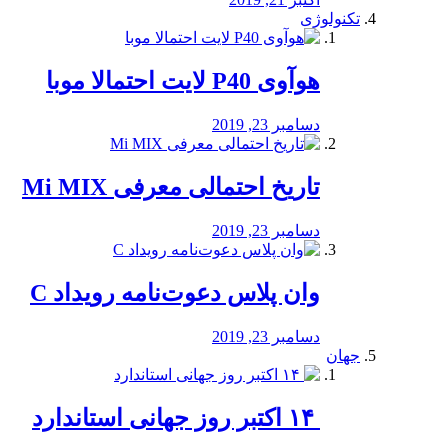
تکنولوژی
هوآوی P40 لایت احتمالا موبا
دسامبر 23, 2019
تاریخ احتمالی معرفی Mi MIX
دسامبر 23, 2019
وان پلاس دعوت‌نامه رویداد C
دسامبر 23, 2019
جهان
‏ ۱۴ اکتبر روز جهانی استاندارد