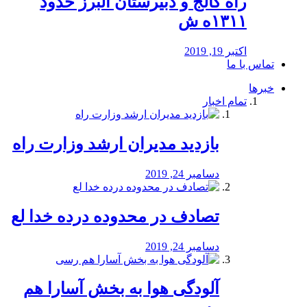
راه كالج و دبيرستان البرز حدود
۱۳۱۱ه ش
اکتبر 19, 2019
تماس با ما
خبرها
تمام اخبار
بازدید مدیران ارشد وزارت راه
دسامبر 24, 2019
تصادف در محدوده درده خدا لع
دسامبر 24, 2019
آلودگی هوا به بخش آسارا هم