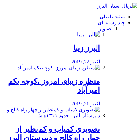
فصد
خون
صفحه اصلی
شرق
چند رسانه ای
تهران
تصاویر
خشکشویی
تصفیه
آب
البرز زیبا
طراحی
سایت
و
اکتبر 22, 2019
سئو
vip
منظره‌‌ زیبای امروز ،کوچه یکم
امیرآباد
اکتبر 21, 2019
️تصویری کمیاب و کم‌نظیر از
چهار راه كالج و دبيرستان البرز