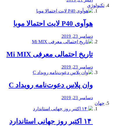
تکنولوژی
هوآوی P40 لایت احتمالا موبا
دسامبر 23, 2019
تاریخ احتمالی معرفی Mi MIX
دسامبر 23, 2019
وان پلاس دعوت‌نامه رویداد C
دسامبر 23, 2019
جهان
‏ ۱۴ اکتبر روز جهانی استاندارد