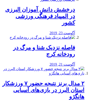
درخشش دانش آموزان البرزی
در المپیاد فرهنگی ورزشی
کشور
آگوست 23, 2019
️فاصله نزدیک شنا و مرگ در
رودخانه کرج
آگوست 21, 2019
۲ مدال برنز نتیجه حضور ۷ ورزشکار
استان البرز در بازی‌های آسیایی
هانگژو