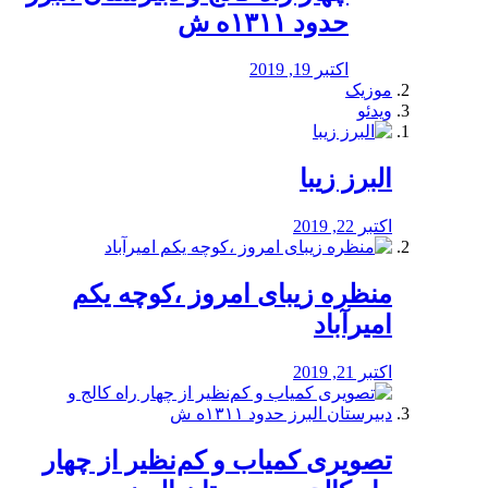
حدود ۱۳۱۱ه ش
اکتبر 19, 2019
موزیک
ویدئو
البرز زیبا
اکتبر 22, 2019
منظره‌‌ زیبای امروز ،کوچه یکم
امیرآباد
اکتبر 21, 2019
️تصویری کمیاب و کم‌نظیر از چهار