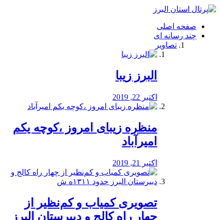
فصد
خون
صفحه اصلی
شرق
چند رسانه ای
تهران
تصاویر
خشکشویی
تصفیه
آب
البرز زیبا
طراحی
سایت
و
اکتبر 22, 2019
سئو
vip
منظره‌‌ زیبای امروز ،کوچه یکم
امیرآباد
اکتبر 21, 2019
️تصویری کمیاب و کم‌نظیر از
چهار راه كالج و دبيرستان البرز