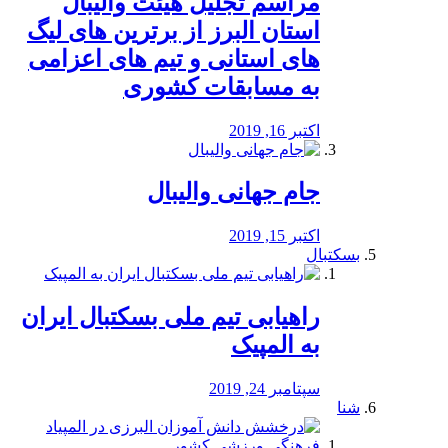
مراسم تجلیل هیئت والیبال
استان البرز از برترین های لیگ
های استانی و تیم های اعزامی
به مسابقات کشوری
اکتبر 16, 2019
جام جهانی والیبال
اکتبر 15, 2019
بسکتبال
راهیابی تیم ملی بسکتبال ایران
به المپیک
سپتامبر 24, 2019
شنا