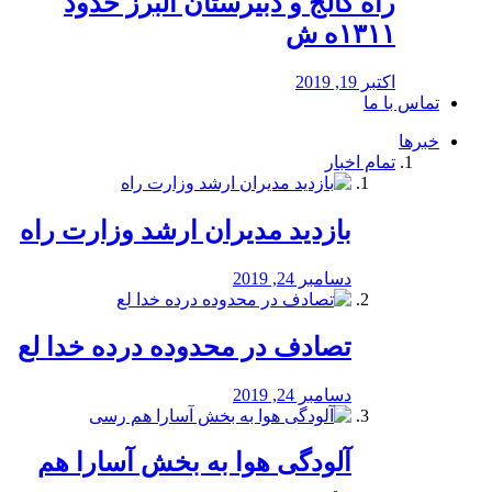
راه كالج و دبيرستان البرز حدود
۱۳۱۱ه ش
اکتبر 19, 2019
تماس با ما
خبرها
تمام اخبار
بازدید مدیران ارشد وزارت راه
دسامبر 24, 2019
تصادف در محدوده درده خدا لع
دسامبر 24, 2019
آلودگی هوا به بخش آسارا هم