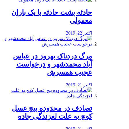
️حادثه پشت حادثه با یک باران
معمولی
اکتبر 22, 2019
مرگ دردناک بهروز در عباس
آباد محمدشهر و درخواست
عجیب همسرش
اکتبر 21, 2019
تصادف در محدوده پیچ عسل
کوچ به علت لغزندگی جاده
اکتبر 21, 2019