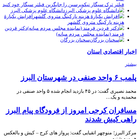
فیلتر ترک سیگار نیکوپرسین را جایگزین فیلتر سیگار خود کنید
دانشگاه علوم پزشکی البرز
افزایش یکبارۀ
هزینه پارکینگ متروی گلشهر
دكتر فردين
فرمند (نماينده مجلس مردم میانه)
سخنان بزرگان
اخبار اقتصادی استان
بیشتر
پلمب ۶ واحد صنفی در شهرستان البرز
محمد نصیری گفت: در ۴۵ بازدید انجام شده ۵ واحد صنفی در
محمدیه و یک…
مسافران کرجی امروز از فرودگاه پیام البرز
راهی کیش شدند
مرکز البرز؛ منوچهر اتقیایی گفت: پرواز های کرج – کیش و بالعکس
هر سه شنبه…