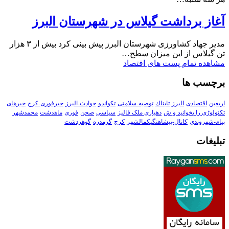
آغاز برداشت گیلاس در شهرستان البرز
مدیر جهاد کشاورزی شهرستان البرز پیش بینی کرد بیش از ۳ هزار
تن گیلاس از این میزان سطح…
مشاهده تمام پست های اقتصاد
برچسب ها
اربعین
اقتصادی
البرز
تابناك
توصیه-سلامتی
تکواندو
حوادث-البرز
خبرفوری-کرج
خبرهای
تکنولوڑی را بخوانید و ش
دهیاری ملک فالیز
سیاسی
صحن
فوری
ماهدشت
محمدشهر
پیام-شهروندی
کانال-پیشاهنگیکمالشهر
کرج
گرمدره
گوهردشت
تبلیغات