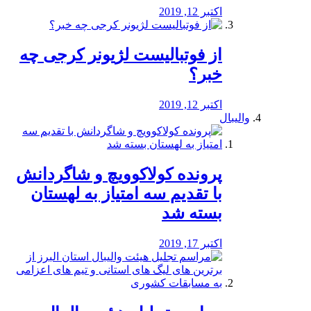
اکتبر 12, 2019
از فوتبالیست لژیونر کرجی چه
خبر؟
اکتبر 12, 2019
والیبال
پرونده کولاکوویچ و شاگردانش
با تقدیم سه امتیاز به لهستان
بسته شد
اکتبر 17, 2019