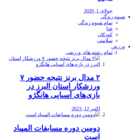
جولای 1, 2020
شیوه زندگی
تمام شیوه زندگی
غذا
کودکان
سلامتی
ورزش
تمام رشته های ورزشی
۲ مدال برنز نتیجه حضور ۷
ورزشکار استان البرز در
بازی‌های آسیایی هانگژو
اکتبر 12, 2023
دومین دوره مسابفات المپیاد
است