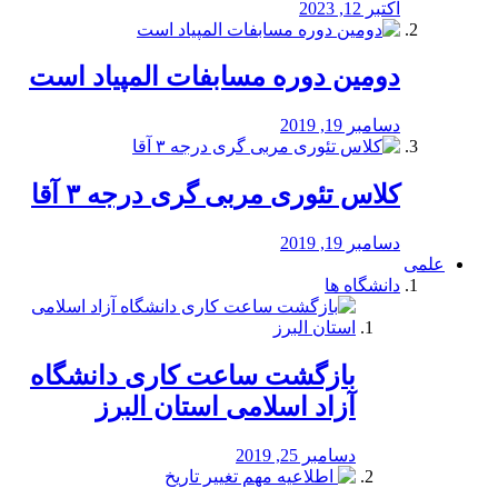
اکتبر 12, 2023
دومین دوره مسابفات المپیاد است
دسامبر 19, 2019
کلاس تئوری مربی گری درجه ۳ آقا
دسامبر 19, 2019
علمی
دانشگاه ها
بازگشت ساعت کاری دانشگاه
آزاد اسلامی استان البرز
دسامبر 25, 2019