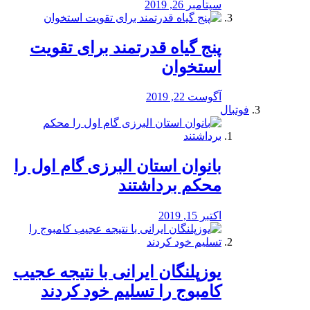
سپتامبر 26, 2019
پنج گیاه قدرتمند برای تقویت
استخوان
آگوست 22, 2019
فوتبال
بانوان استان البرزی گام اول را
محكم برداشتند
اکتبر 15, 2019
یوزپلنگان ایرانی با نتیجه عجیب
کامبوج را تسلیم خود کردند