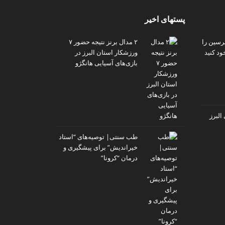
پستهای اخیر
پرسین را
۲ مدال برنز نتیجه حضور ۷
ود کنید
ورزشکار استان البرز در
بازی‌های آسیایی هانگژو
البرز
طب سنتی| توصیه‌‌های “استاد
خیراندیش” برای پیشگیری و
درمان “کرونا”