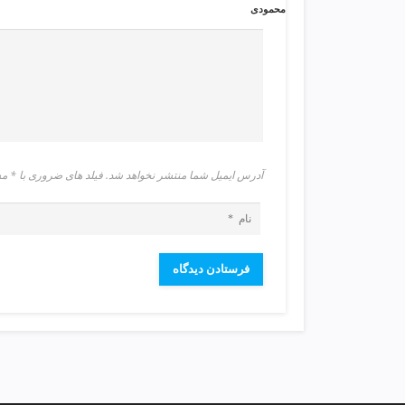
ی
محمودی
ت
ص
ف
ی
ه
آ
ب
ط
آدرس ایمیل شما منتشر نخواهد شد. فیلد های ضروری با 
ر
ا
ح
ی
س
ا
ی
ت
و
س
ئ
و