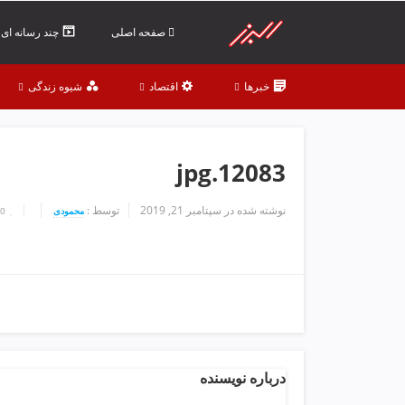
ف
ص
صفحه اصلی
چند رسانه ای
د
خ
خبرها
اقتصاد
شیوه زندگی
و
ن
ش
ر
12083.jpg
ق
ت
ه
نوشته شده در
سپتامبر 21, 2019
توسط :
محمودی
0
ر
ا
ن
خ
ش
ک
ش
و
درباره نویسنده
ی