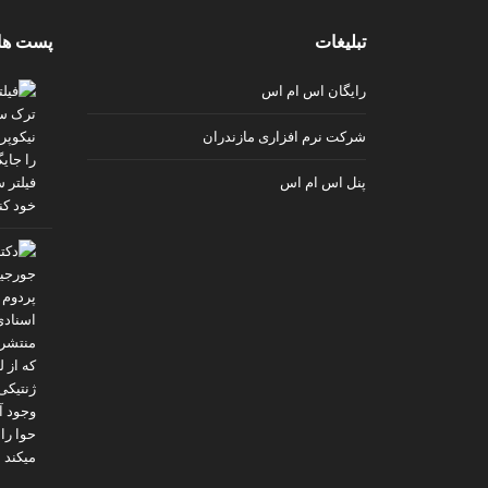
v
تبلیغات
پست ها
i
p
رایگان اس ام اس
شرکت نرم افزاری مازندران
پنل اس ام اس