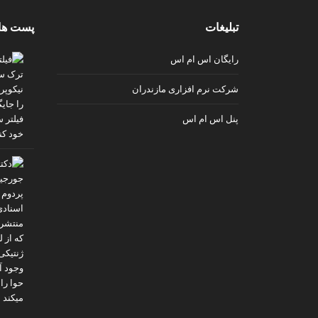
v
تبلیغات
پست ها
i
p
رایگان اس ام اس
شرکت نرم افزاری مازندران
پنل اس ام اس