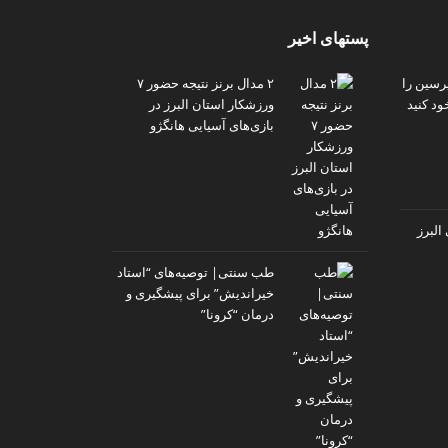
پستهای اخیر
پرسین را
۲ مدال برنز نتیجه حضور ۷
ود کنید
ورزشکار استان البرز در
بازی‌های آسیایی هانگژو
البرز
طب سنتی| توصیه‌‌های “استاد
خیراندیش” برای پیشگیری و
درمان “کرونا”