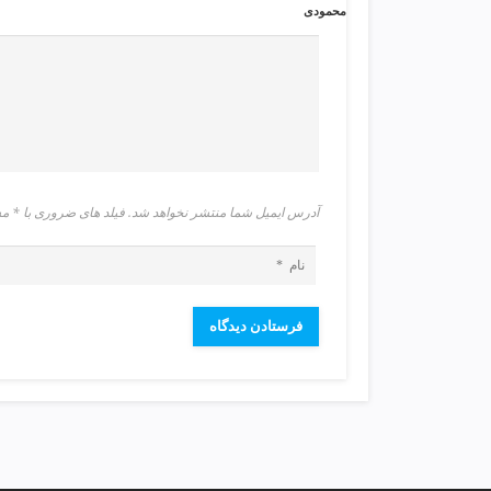
ی
محمودی
ت
ص
ف
ی
ه
آ
ب
ط
آدرس ایمیل شما منتشر نخواهد شد. فیلد های ضروری با 
ر
ا
ح
ی
س
ا
ی
ت
و
س
ئ
و