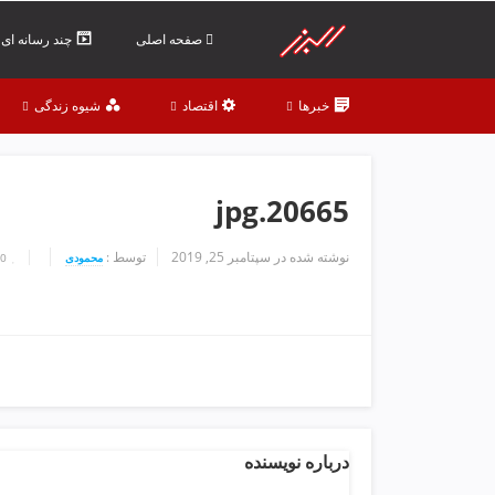
ف
ص
صفحه اصلی
چند رسانه ای
د
خ
خبرها
اقتصاد
شیوه زندگی
و
ن
ش
ر
20665.jpg
ق
ت
ه
نوشته شده در
سپتامبر 25, 2019
توسط :
محمودی
0
ر
ا
ن
خ
ش
ک
ش
و
درباره نویسنده
ی