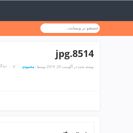
ف
ص
د
خ
و
ن
ش
ر
8514.jpg
ق
ت
ه
دیدگا
نوشته شده در
آگوست 29, 2019
توسط :
محمودی
0
ر
ا
ن
خ
ش
ک
ش
و
ی
ی