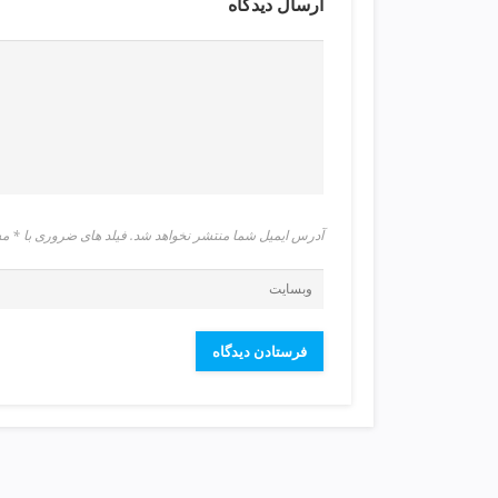
ارسال دیدگاه
ت
ص
ف
ی
ه
آ
ب
ط
ر
ا
آدرس ایمیل شما منتشر نخواهد شد. فیلد های ضروری با 
ح
ی
س
ا
ی
ت
و
س
ئ
و
v
i