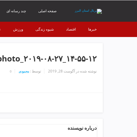
ف
ص
صفحه اصلی
چند رسانه ای
د
خ
خبرها
اقتصاد
شیوه زندگی
ورزش
ع
و
ن
ش
ر
photo_۲۰۱۹-۰۸-۲۷_۱۴-۵۵-۱۲
ق
ت
ه
نوشته شده در
آگوست 28, 2019
توسط :
محمودی
0
ر
ا
ن
خ
ش
ک
ش
و
درباره نویسنده
ی