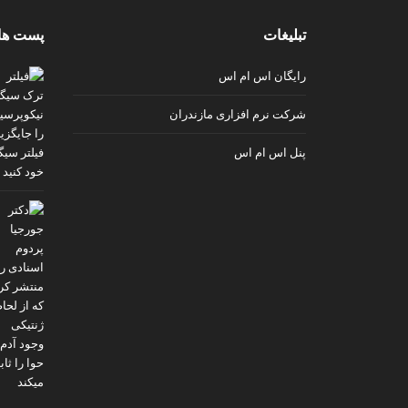
v
تبلیغات
پست ها
i
p
رایگان اس ام اس
شرکت نرم افزاری مازندران
پنل اس ام اس