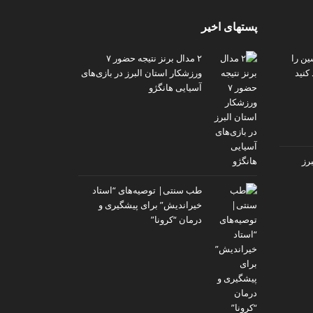
پستهای اخیر
ین را
۲ مدال برنز نتیجه حضور ۷
کنید
ورزشکار استان البرز در بازی‌های
آسیایی هانگژو
رز
طب سنتی| توصیه‌‌های “استاد
خیراندیش” برای پیشگیری و
درمان “کرونا”