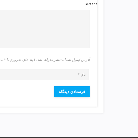
ی
محمودی
ت
ص
ف
ی
ه
آ
ب
ط
آدرس ایمیل شما منتشر نخواهد شد. فیلد های ضروری با 
ر
ا
ح
ی
س
ا
ی
ت
و
س
ئ
و