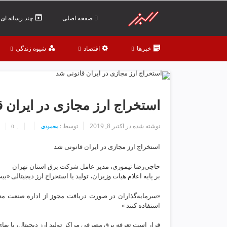
ف
ص
صفحه اصلی
چند رسانه ای
د
خ
خبرها
اقتصاد
شیوه زندگی
و
ن
ش
ر
ق
‌استخراج ارز مجازی در ایران 
ت
ه
نوشته شده در
اکتبر 8, 2019
توسط :
محمودی
0
ر
ا
‌استخراج ارز مجازی در ایران قانونی شد
ن
خ
حاجی‌رضا تیموری، مدیر عامل شرکت برق استان تهران
ش
بر پایه اعلام هیات وزیران، تولید یا استخراج ارز دیجیتالی 
ک
«سرمایه‌گذاران در صورت دریافت مجوز از اداره صنعت معد
ش
استفاده کنند »
و
ی
قرار است تعرفه برق مصرفی مراکز تولید ارز دیجیتال، با به