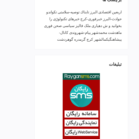
اربعین
اقتصادی
البرز
تابناك
توصیه-سلامتی
تکواندو
حوادث-البرز
خبرفوری-کرج
خبرهای تکنولوڑی را
بخوانید و ش
دهیاری ملک فالیز
سیاسی
صحن
فوری
ماهدشت
محمدشهر
پیام-شهروندی
کانال-
پیشاهنگیکمالشهر
کرج
گرمدره
گوهردشت
تبلیغات