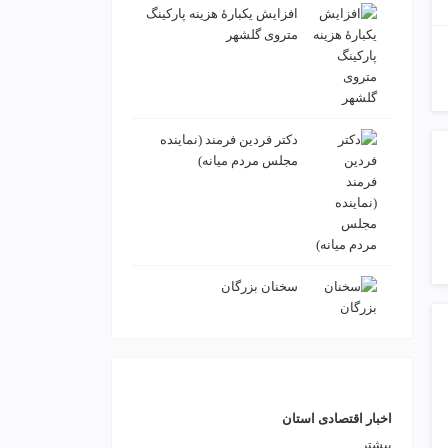
افزایش یکبارۀ هزینه پارکینگ
متروی گلشهر
دكتر فردين فرمند (نماينده
مجلس مردم میانه)
سخنان بزرگان
اخبار اقتصادی استان
بیشتر