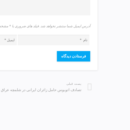
v
i
p
آدرس ایمیل شما منتشر نخواهد شد. فیلد های ضروری با * م
پست قبلی
تصادف اتوبوس حامل زائران ایرانی در شلمچه عراق