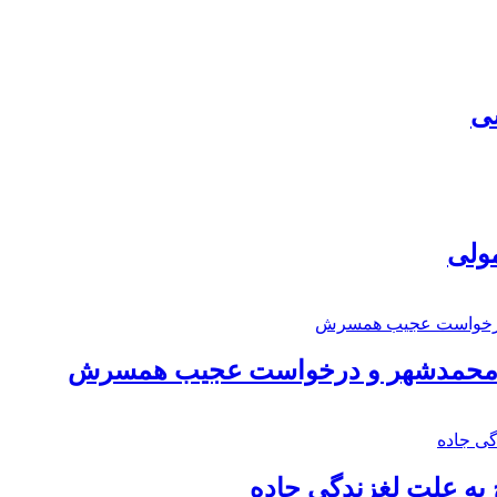
سی
مولی
اد محمدشهر و درخواست عجیب همسرش
به علت لغزندگی جاده