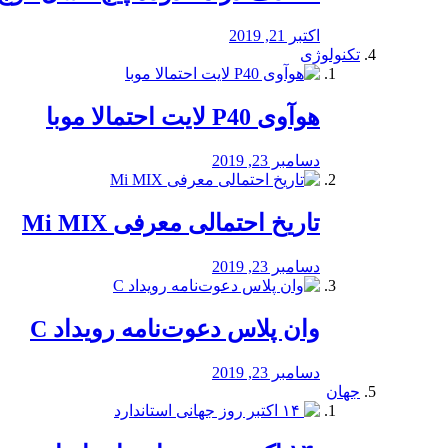
اکتبر 21, 2019
تکنولوژی
هوآوی P40 لایت احتمالا موبا
دسامبر 23, 2019
تاریخ احتمالی معرفی Mi MIX
دسامبر 23, 2019
وان پلاس دعوت‌نامه رویداد C
دسامبر 23, 2019
جهان