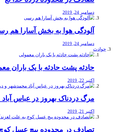
دسامبر 24, 2019
آلودگی هوا به بخش آسارا هم ر
دسامبر 24, 2019
حوادث
️حادثه پشت حادثه با یک باران مع
اکتبر 22, 2019
مرگ دردناک بهروز در عباس آب
اکتبر 21, 2019
تصادف در محدوده پیچ عسل کوچ 