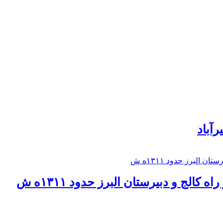
رآباد
كالج و دبيرستان البرز حدود ۱۳۱۱ه ش