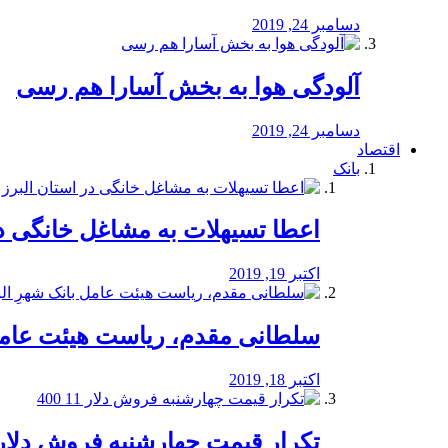
دسامبر 24, 2019
آلودگی هوا به بخش آسارا هم رسی
دسامبر 24, 2019
اقتصاد
بانک
️اعطا تسیهلات به مشاغل خانگی در
اکتبر 19, 2019
سلطانی مقدم، ریاست هیئت عامل 
اکتبر 18, 2019
تکرار قیمت چهارشنبه فروش دلار 11 00