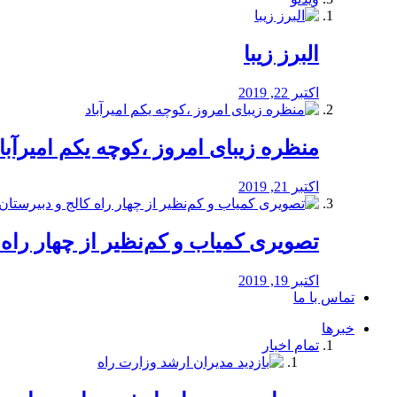
البرز زیبا
اکتبر 22, 2019
منظره‌‌ زیبای امروز ،کوچه یکم امیرآبا
اکتبر 21, 2019
️تصویری کمیاب و کم‌نظیر از چهار راه كالج
اکتبر 19, 2019
تماس با ما
خبرها
تمام اخبار