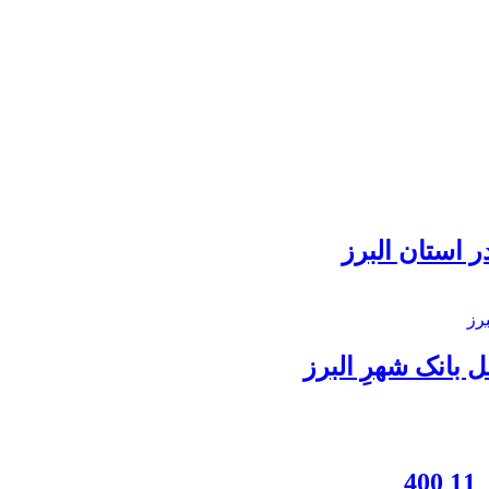
 استان البرز
بانک شهرِ البرز
4