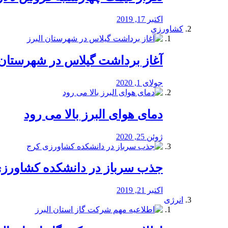
اکتبر 17, 2019
کشاورزی
آغاز برداشت گیلاس در شهرستان 
جولای 1, 2020
دمای هوای البرز بالا می رود
ژوئن 25, 2020
جذب سرباز در دانشکده کشاورز
اکتبر 21, 2019
انرژی