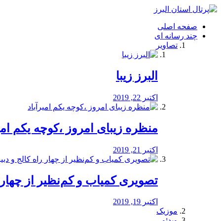
فصد
خون
صفحه اصلی
شرق
چند رسانه ای
تهران
تصاویر
خشکشویی
تصفیه
آب
البرز زیبا
طراحی
سایت
و
اکتبر 22, 2019
سئو
vip
منظره‌‌ زیبای امروز ،کوچه یکم امی
اکتبر 21, 2019
️تصویری کمیاب و کم‌نظیر از چهار راه 
اکتبر 19, 2019
موزیک
ویدئو