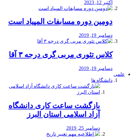
اکتبر 12, 2023
دومین دوره مسابفات المپیاد است
دسامبر 19, 2019
کلاس تئوری مربی گری درجه ۳ آقا
دسامبر 19, 2019
علمی
دانشگاه ها
بازگشت ساعت کاری دانشگاه
آزاد اسلامی استان البرز
دسامبر 25, 2019