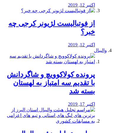
اکتبر 12, 2019
از فوتبالیست لژیونر کرجی چه
خبر؟
اکتبر 12, 2019
والیبال
پرونده کولاکوویچ و شاگردانش
با تقدیم سه امتیاز به لهستان
بسته شد
اکتبر 17, 2019