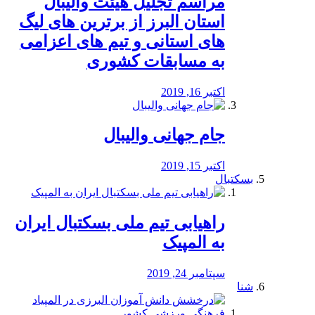
مراسم تجلیل هیئت والیبال
استان البرز از برترین های لیگ
های استانی و تیم های اعزامی
به مسابقات کشوری
اکتبر 16, 2019
جام جهانی والیبال
اکتبر 15, 2019
بسکتبال
راهیابی تیم ملی بسکتبال ایران
به المپیک
سپتامبر 24, 2019
شنا