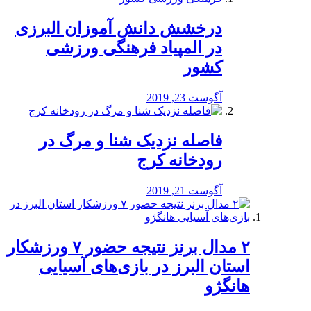
درخشش دانش آموزان البرزی
در المپیاد فرهنگی ورزشی
کشور
آگوست 23, 2019
️فاصله نزدیک شنا و مرگ در
رودخانه کرج
آگوست 21, 2019
۲ مدال برنز نتیجه حضور ۷ ورزشکار
استان البرز در بازی‌های آسیایی
هانگژو