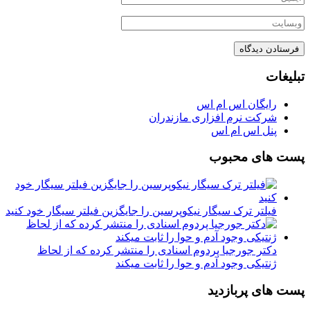
تبلیغات
رایگان اس ام اس
شرکت نرم افزاری مازندران
پنل اس ام اس
پست های محبوب
فیلتر ترک سیگار نیکوپرسین را جایگزین فیلتر سیگار خود کنید
دکتر جورجیا پردوم اسنادی را منتشر کرده که از لحاظ
ژنتیکی وجود آدم و حوا را ثابت میکند
پست های پربازدید