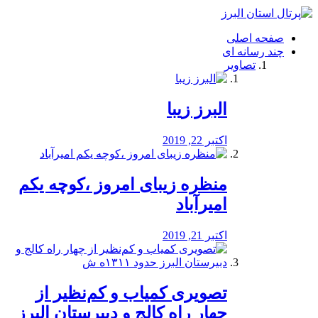
فصد
خون
صفحه اصلی
شرق
چند رسانه ای
تهران
تصاویر
خشکشویی
تصفیه
آب
البرز زیبا
طراحی
سایت
و
اکتبر 22, 2019
سئو
vip
منظره‌‌ زیبای امروز ،کوچه یکم
امیرآباد
اکتبر 21, 2019
️تصویری کمیاب و کم‌نظیر از
چهار راه كالج و دبيرستان البرز