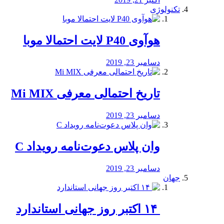
تکنولوژی
هوآوی P40 لایت احتمالا موبا
دسامبر 23, 2019
تاریخ احتمالی معرفی Mi MIX
دسامبر 23, 2019
وان پلاس دعوت‌نامه رویداد C
دسامبر 23, 2019
جهان
‏ ۱۴ اکتبر روز جهانی استاندارد