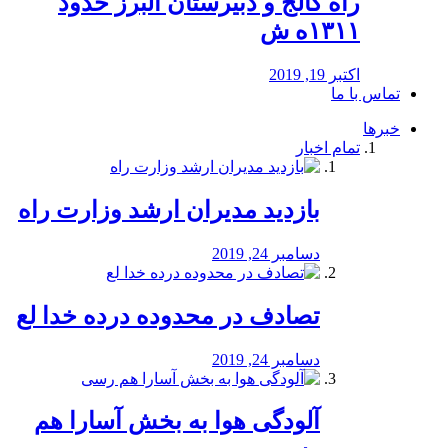
راه كالج و دبيرستان البرز حدود
۱۳۱۱ه ش
اکتبر 19, 2019
تماس با ما
خبرها
تمام اخبار
بازدید مدیران ارشد وزارت راه
دسامبر 24, 2019
تصادف در محدوده درده خدا لع
دسامبر 24, 2019
آلودگی هوا به بخش آسارا هم