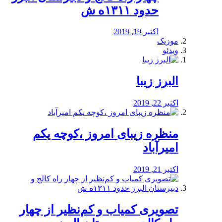
حدود ۱۳۱۱ه ش
اکتبر 19, 2019
موزیک
ویدئو
البرز زیبا
اکتبر 22, 2019
منظره‌‌ زیبای امروز ،کوچه یکم
امیرآباد
اکتبر 21, 2019
️تصویری کمیاب و کم‌نظیر از چهار