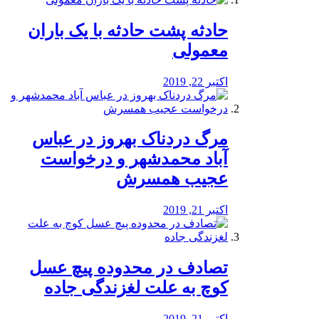
️حادثه پشت حادثه با یک باران
معمولی
اکتبر 22, 2019
مرگ دردناک بهروز در عباس
آباد محمدشهر و درخواست
عجیب همسرش
اکتبر 21, 2019
تصادف در محدوده پیچ عسل
کوچ به علت لغزندگی جاده
اکتبر 21, 2019