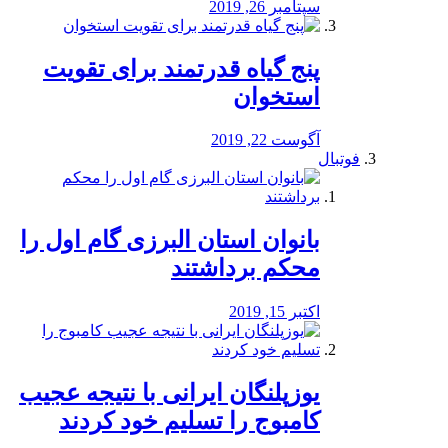
سپتامبر 26, 2019
پنج گیاه قدرتمند برای تقویت
استخوان
آگوست 22, 2019
فوتبال
بانوان استان البرزی گام اول را
محكم برداشتند
اکتبر 15, 2019
یوزپلنگان ایرانی با نتیجه عجیب
کامبوج را تسلیم خود کردند