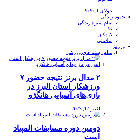
جولای 1, 2020
شیوه زندگی
تمام شیوه زندگی
غذا
کودکان
سلامتی
ورزش
تمام رشته های ورزشی
۲ مدال برنز نتیجه حضور ۷
ورزشکار استان البرز در
بازی‌های آسیایی هانگژو
اکتبر 12, 2023
دومین دوره مسابفات المپیاد
است