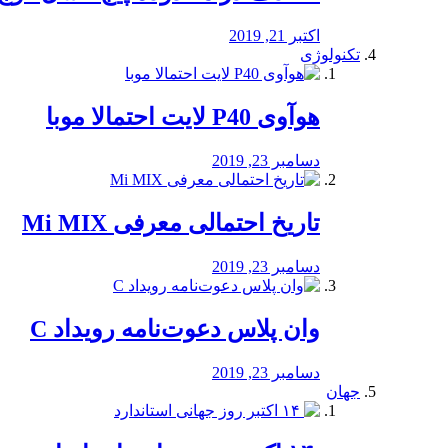
اکتبر 21, 2019
تکنولوژی
هوآوی P40 لایت احتمالا موبا
دسامبر 23, 2019
تاریخ احتمالی معرفی Mi MIX
دسامبر 23, 2019
وان پلاس دعوت‌نامه رویداد C
دسامبر 23, 2019
جهان