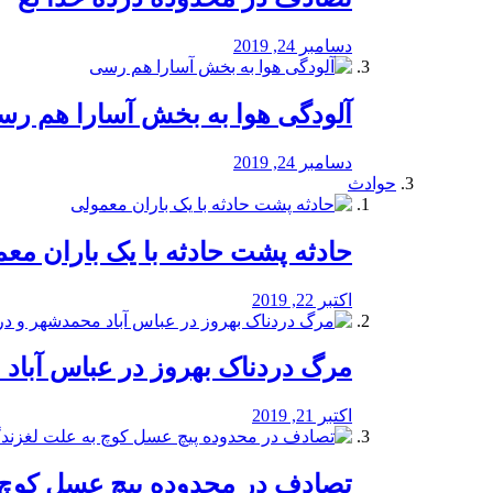
دسامبر 24, 2019
آلودگی هوا به بخش آسارا هم ر
دسامبر 24, 2019
حوادث
️حادثه پشت حادثه با یک باران مع
اکتبر 22, 2019
مرگ دردناک بهروز در عباس آب
اکتبر 21, 2019
تصادف در محدوده پیچ عسل کوچ 