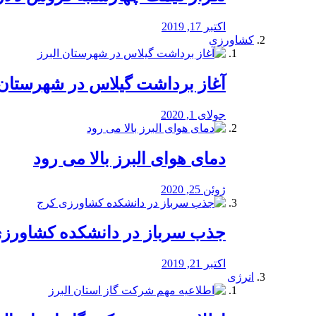
اکتبر 17, 2019
کشاورزی
آغاز برداشت گیلاس در شهرستان 
جولای 1, 2020
دمای هوای البرز بالا می رود
ژوئن 25, 2020
جذب سرباز در دانشکده کشاورز
اکتبر 21, 2019
انرژی