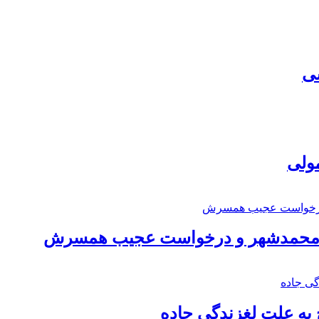
سی
مولی
اد محمدشهر و درخواست عجیب همسرش
به علت لغزندگی جاده