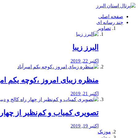
فصد
خون
صفحه اصلی
شرق
چند رسانه ای
تهران
تصاویر
خشکشویی
تصفیه
آب
البرز زیبا
طراحی
سایت
و
اکتبر 22, 2019
سئو
vip
منظره‌‌ زیبای امروز ،کوچه یکم امی
اکتبر 21, 2019
️تصویری کمیاب و کم‌نظیر از چهار راه 
اکتبر 19, 2019
موزیک
ویدئو