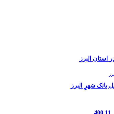
 استان البرز
بانک شهرِ البرز
4