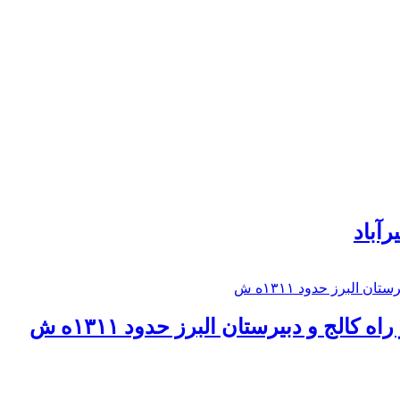
رآباد
كالج و دبيرستان البرز حدود ۱۳۱۱ه ش