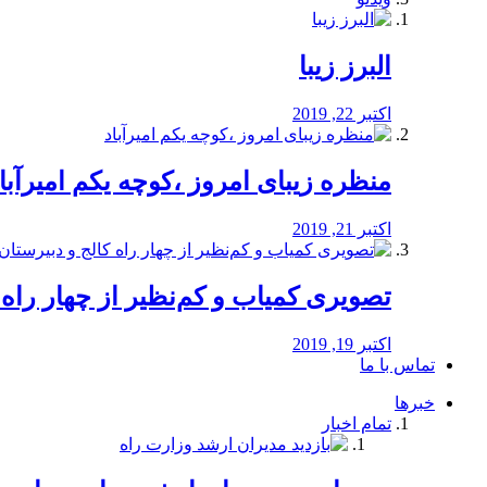
البرز زیبا
اکتبر 22, 2019
منظره‌‌ زیبای امروز ،کوچه یکم امیرآبا
اکتبر 21, 2019
️تصویری کمیاب و کم‌نظیر از چهار راه كالج
اکتبر 19, 2019
تماس با ما
خبرها
تمام اخبار