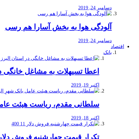
دسامبر 24, 2019
آلودگی هوا به بخش آسارا هم رسی
دسامبر 24, 2019
اقتصاد
بانک
️اعطا تسیهلات به مشاغل خانگی در
اکتبر 19, 2019
سلطانی مقدم، ریاست هیئت عامل 
اکتبر 18, 2019
تکرار قیمت چهارشنبه فروش دلار 11 00