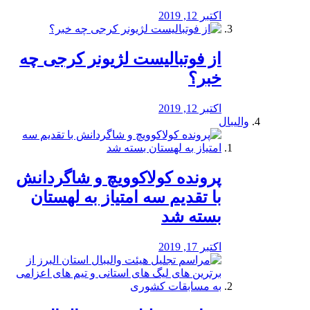
اکتبر 12, 2019
از فوتبالیست لژیونر کرجی چه
خبر؟
اکتبر 12, 2019
والیبال
پرونده کولاکوویچ و شاگردانش
با تقدیم سه امتیاز به لهستان
بسته شد
اکتبر 17, 2019