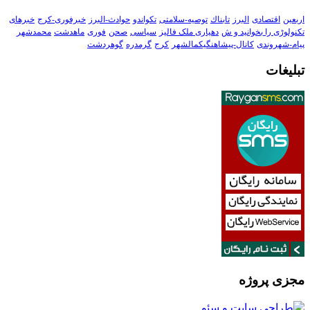
اربعین
اقتصادی
البرز
تابناك
توصیه-سلامتی
تکواندو
حوادث-البرز
خبرفوری-کرج
خبرهای
تکنولوڑی را بخوانید و ش
دهیاری ملک فالیز
سیاسی
صحن
فوری
ماهدشت
محمدشهر
پیام-شهروندی
کانال-پیشاهنگیکمالشهر
کرج
گرمدره
گوهردشت
تبلیغات
مجزی پروژه