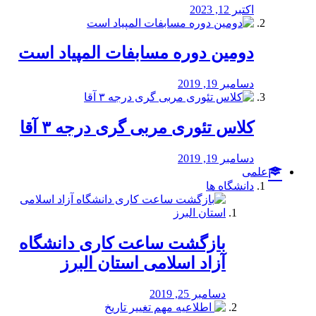
اکتبر 12, 2023
دومین دوره مسابفات المپیاد است
دسامبر 19, 2019
کلاس تئوری مربی گری درجه ۳ آقا
دسامبر 19, 2019
علمی
دانشگاه ها
بازگشت ساعت کاری دانشگاه
آزاد اسلامی استان البرز
دسامبر 25, 2019