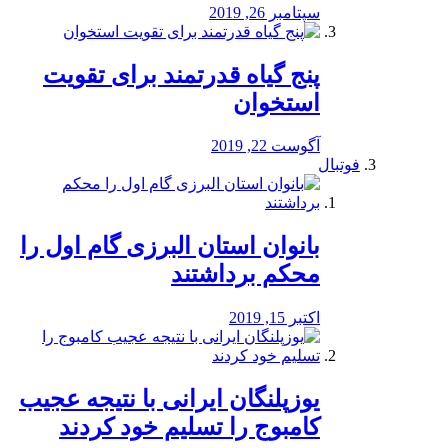
سپتامبر 26, 2019
پنج گیاه قدرتمند برای تقویت
استخوان
آگوست 22, 2019
فوتبال
بانوان استان البرزی گام اول را
محكم برداشتند
اکتبر 15, 2019
یوزپلنگان ایرانی با نتیجه عجیب
کامبوج را تسلیم خود کردند