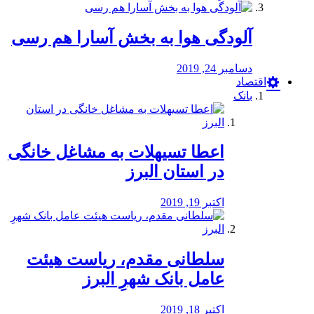
آلودگی هوا به بخش آسارا هم رسی
دسامبر 24, 2019
اقتصاد
بانک
️اعطا تسیهلات به مشاغل خانگی
در استان البرز
اکتبر 19, 2019
سلطانی مقدم، ریاست هیئت
عامل بانک شهرِ البرز
اکتبر 18, 2019