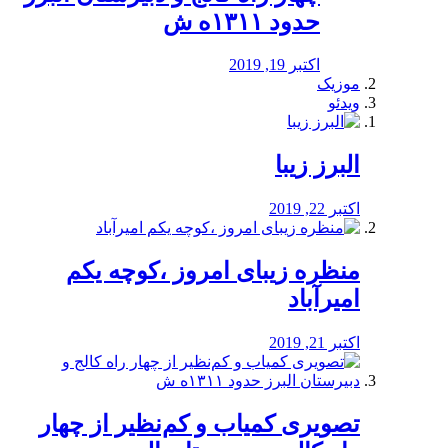
حدود ۱۳۱۱ه ش
اکتبر 19, 2019
موزیک
ویدئو
البرز زیبا
اکتبر 22, 2019
منظره‌‌ زیبای امروز ،کوچه یکم
امیرآباد
اکتبر 21, 2019
️تصویری کمیاب و کم‌نظیر از چهار