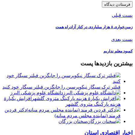
پست قبلی
️زمین‌خواری ۸ هزار میلیاردی در کنار آزادراه همت
پست بعدی
کمبود معلم نداریم
بیشترین بازدیدها پست
فیلتر ترک سیگار نیکوپرسین را جایگزین فیلتر سیگار خود کنید
دانشگاه علوم پزشکی البرز
افزایش یکبارۀ
هزینه پارکینگ متروی گلشهر
دكتر فردين
فرمند (نماينده مجلس مردم میانه)
سخنان بزرگان
اخبار اقتصادی استان