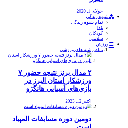
جولای 1, 2020
شیوه زندگی
تمام شیوه زندگی
غذا
کودکان
سلامتی
ورزش
تمام رشته های ورزشی
۲ مدال برنز نتیجه حضور ۷
ورزشکار استان البرز در
بازی‌های آسیایی هانگژو
اکتبر 12, 2023
دومین دوره مسابفات المپیاد
است