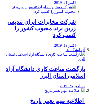
اکتبر 21, 2019
شرکت مخابرات ایران تندیس
زرین برند محبوب کشور را
کسب کرد
اکتبر 19, 2019
آزمایشگاه ها
بازگشت ساعت کاری دانشگاه آزاد
اسلامی استان البرز
دسامبر 25, 2019
️ اطلاعیه مهم تغییر تاریخ