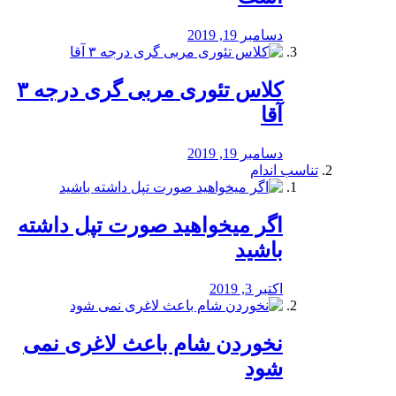
دسامبر 19, 2019
کلاس تئوری مربی گری درجه ۳
آقا
دسامبر 19, 2019
تناسب اندام
اگر میخواهید صورت تپل داشته
باشید
اکتبر 3, 2019
نخوردن شام باعث لاغری نمی
‌شود