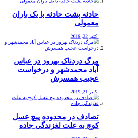
️حادثه پشت حادثه با یک باران
معمولی
اکتبر 22, 2019
مرگ دردناک بهروز در عباس
آباد محمدشهر و درخواست
عجیب همسرش
اکتبر 21, 2019
تصادف در محدوده پیچ عسل
کوچ به علت لغزندگی جاده