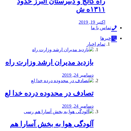
راه كالج و دبيرستان البرز حدود
۱۳۱۱ه ش
اکتبر 19, 2019
تماس با ما
خبرها
تمام اخبار
بازدید مدیران ارشد وزارت راه
دسامبر 24, 2019
تصادف در محدوده درده خدا لع
دسامبر 24, 2019
آلودگی هوا به بخش آسارا هم