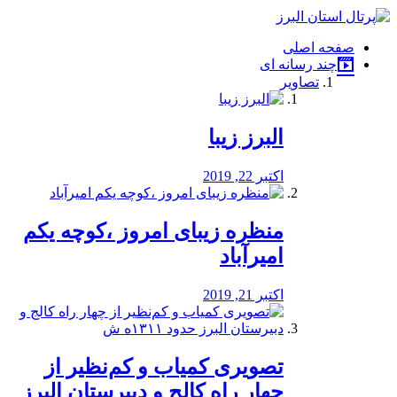
فصد
خون
صفحه اصلی
شرق
چند رسانه ای
تهران
تصاویر
خشکشویی
تصفیه
آب
البرز زیبا
طراحی
سایت
و
اکتبر 22, 2019
سئو
vip
منظره‌‌ زیبای امروز ،کوچه یکم
امیرآباد
اکتبر 21, 2019
️تصویری کمیاب و کم‌نظیر از
چهار راه كالج و دبيرستان البرز