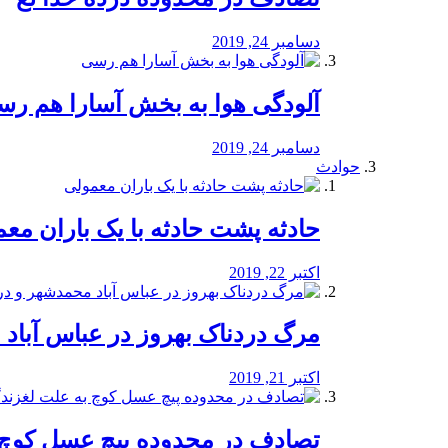
دسامبر 24, 2019
آلودگی هوا به بخش آسارا هم ر
دسامبر 24, 2019
حوادث
️حادثه پشت حادثه با یک باران مع
اکتبر 22, 2019
مرگ دردناک بهروز در عباس آب
اکتبر 21, 2019
تصادف در محدوده پیچ عسل کوچ 