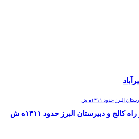
رآباد
كالج و دبيرستان البرز حدود ۱۳۱۱ه ش