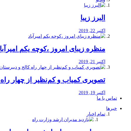
البرز زیبا
اکتبر 22, 2019
منظره‌‌ زیبای امروز ،کوچه یکم امیرآبا
اکتبر 21, 2019
️تصویری کمیاب و کم‌نظیر از چهار راه كالج
اکتبر 19, 2019
تماس با ما
خبرها
تمام اخبار