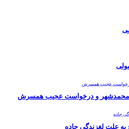
سی
مولی
اد محمدشهر و درخواست عجیب همسرش
به علت لغزندگی جاده