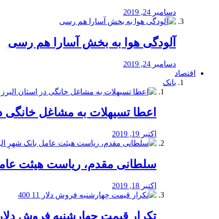
دسامبر 24, 2019
آلودگی هوا به بخش آسارا هم رسی
دسامبر 24, 2019
اقتصاد
بانک
️اعطا تسیهلات به مشاغل خانگی در
اکتبر 19, 2019
سلطانی مقدم، ریاست هیئت عامل 
اکتبر 18, 2019
تکرار قیمت چهارشنبه فروش دلار 11 00