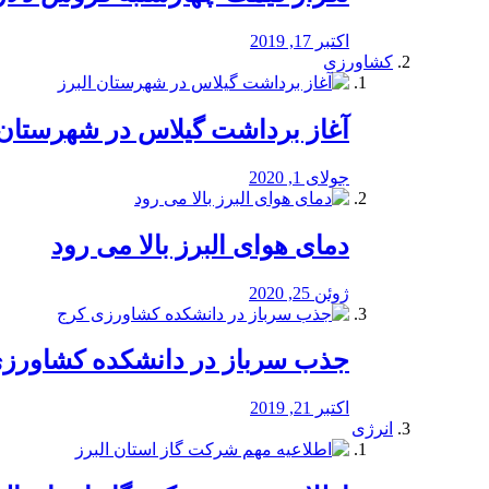
اکتبر 17, 2019
کشاورزی
آغاز برداشت گیلاس در شهرستان 
جولای 1, 2020
دمای هوای البرز بالا می رود
ژوئن 25, 2020
جذب سرباز در دانشکده کشاورز
اکتبر 21, 2019
انرژی