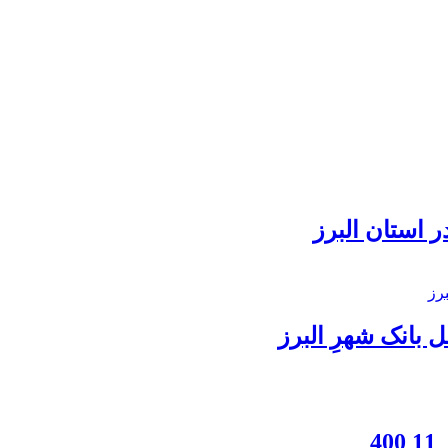
 استان البرز
بانک شهرِ البرز
4