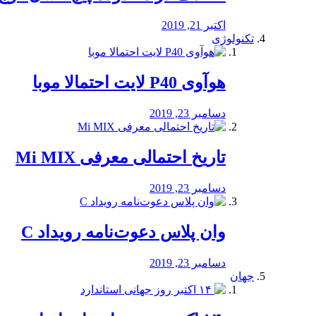
اکتبر 21, 2019
تکنولوژی
هوآوی P40 لایت احتمالا موبا
دسامبر 23, 2019
تاریخ احتمالی معرفی Mi MIX
دسامبر 23, 2019
وان پلاس دعوت‌نامه رویداد C
دسامبر 23, 2019
جهان