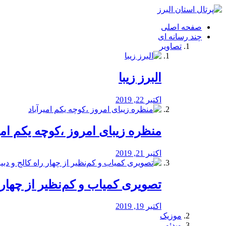
فصد
خون
صفحه اصلی
شرق
چند رسانه ای
تهران
تصاویر
خشکشویی
تصفیه
آب
البرز زیبا
طراحی
سایت
و
اکتبر 22, 2019
سئو
vip
منظره‌‌ زیبای امروز ،کوچه یکم امی
اکتبر 21, 2019
️تصویری کمیاب و کم‌نظیر از چهار راه 
اکتبر 19, 2019
موزیک
ویدئو