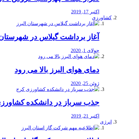
اکتبر 17, 2019
کشاورزی
آغاز برداشت گیلاس در شهرستان 
جولای 1, 2020
دمای هوای البرز بالا می رود
ژوئن 25, 2020
جذب سرباز در دانشکده کشاورز
اکتبر 21, 2019
انرژی