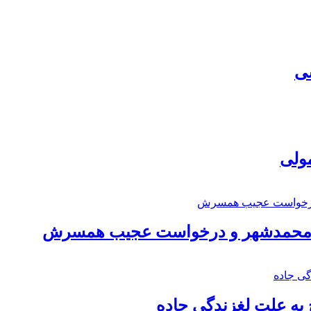
سی
مولی
اد محمدشهر و درخواست عجیب همسرش
به علت لغزندگی جاده