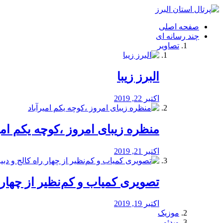
فصد
خون
صفحه اصلی
شرق
چند رسانه ای
تهران
تصاویر
خشکشویی
تصفیه
آب
البرز زیبا
طراحی
سایت
و
اکتبر 22, 2019
سئو
vip
منظره‌‌ زیبای امروز ،کوچه یکم امی
اکتبر 21, 2019
️تصویری کمیاب و کم‌نظیر از چهار راه 
اکتبر 19, 2019
موزیک
ویدئو