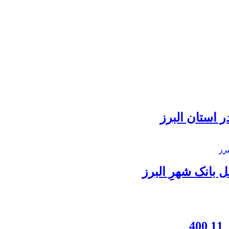
 استان البرز
بانک شهرِ البرز
4