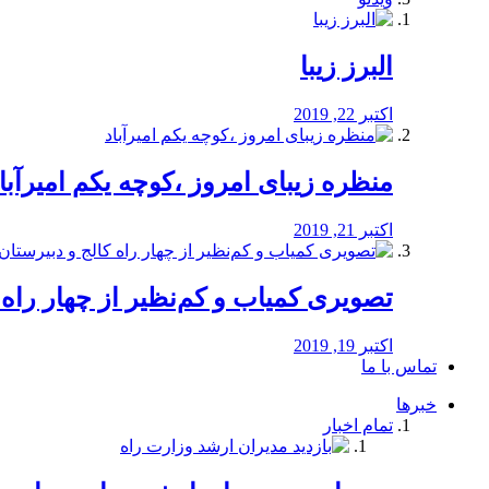
البرز زیبا
اکتبر 22, 2019
منظره‌‌ زیبای امروز ،کوچه یکم امیرآبا
اکتبر 21, 2019
️تصویری کمیاب و کم‌نظیر از چهار راه كالج
اکتبر 19, 2019
تماس با ما
خبرها
تمام اخبار