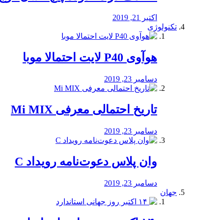
اکتبر 21, 2019
تکنولوژی
هوآوی P40 لایت احتمالا موبا
دسامبر 23, 2019
تاریخ احتمالی معرفی Mi MIX
دسامبر 23, 2019
وان پلاس دعوت‌نامه رویداد C
دسامبر 23, 2019
جهان