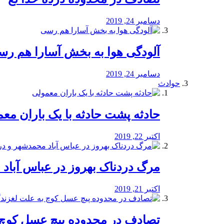
دسامبر 24, 2019
آلودگی هوا به بخش آسارا هم ر
دسامبر 24, 2019
حوادث
️حادثه پشت حادثه با یک باران مع
اکتبر 22, 2019
مرگ دردناک بهروز در عباس آب
اکتبر 21, 2019
تصادف در محدوده پیچ عسل کوچ 