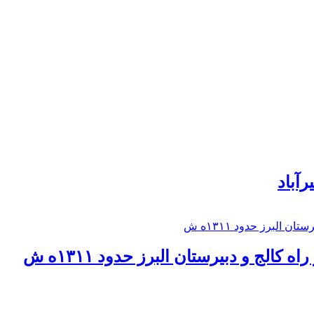
رآباد
كالج و دبيرستان البرز حدود ۱۳۱۱ه ش