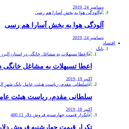
دسامبر 24, 2019
آلودگی هوا به بخش آسارا هم رسی
دسامبر 24, 2019
اقتصاد
بانک
️اعطا تسیهلات به مشاغل خانگی در
اکتبر 19, 2019
سلطانی مقدم، ریاست هیئت عامل 
اکتبر 18, 2019
تکرار قیمت چهارشنبه فروش دلار 11 00