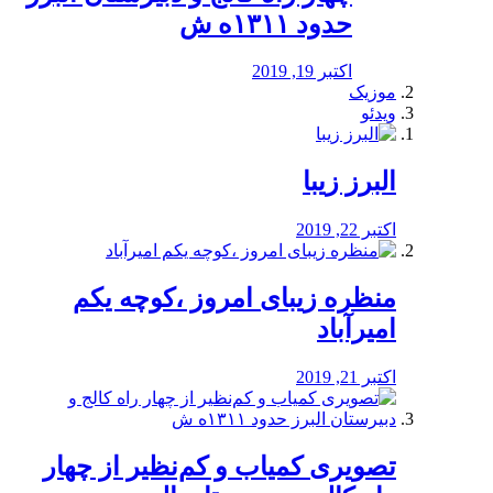
حدود ۱۳۱۱ه ش
اکتبر 19, 2019
موزیک
ویدئو
البرز زیبا
اکتبر 22, 2019
منظره‌‌ زیبای امروز ،کوچه یکم
امیرآباد
اکتبر 21, 2019
️تصویری کمیاب و کم‌نظیر از چهار