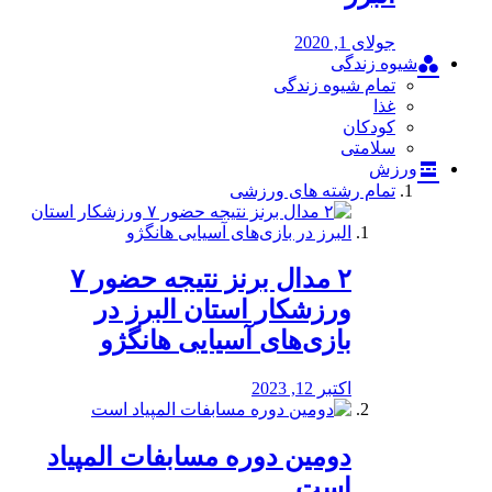
جولای 1, 2020
شیوه زندگی
تمام شیوه زندگی
غذا
کودکان
سلامتی
ورزش
تمام رشته های ورزشی
۲ مدال برنز نتیجه حضور ۷
ورزشکار استان البرز در
بازی‌های آسیایی هانگژو
اکتبر 12, 2023
دومین دوره مسابفات المپیاد
است