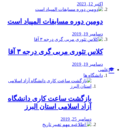
اکتبر 12, 2023
دومین دوره مسابفات المپیاد است
دسامبر 19, 2019
کلاس تئوری مربی گری درجه ۳ آقا
دسامبر 19, 2019
علمی
دانشگاه ها
بازگشت ساعت کاری دانشگاه
آزاد اسلامی استان البرز
دسامبر 25, 2019