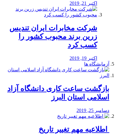
اکتبر 21, 2019
شرکت مخابرات ایران تندیس
زرین برند محبوب کشور را
کسب کرد
اکتبر 19, 2019
آزمایشگاه ها
بازگشت ساعت کاری دانشگاه آزاد
اسلامی استان البرز
دسامبر 25, 2019
️ اطلاعیه مهم تغییر تاریخ