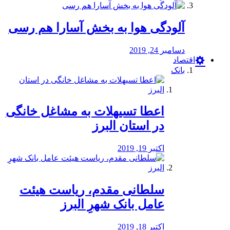
آلودگی هوا به بخش آسارا هم رسی
دسامبر 24, 2019
اقتصاد
بانک
️اعطا تسیهلات به مشاغل خانگی
در استان البرز
اکتبر 19, 2019
سلطانی مقدم، ریاست هیئت
عامل بانک شهرِ البرز
اکتبر 18, 2019