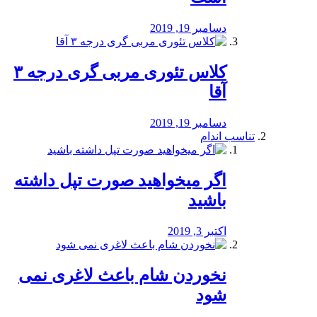
دسامبر 19, 2019
کلاس تئوری مربی گری درجه ۳
آقا
دسامبر 19, 2019
تناسب اندام
اگر میخواهید صورت تپل داشته
باشید
اکتبر 3, 2019
نخوردن شام باعث لاغری نمی
‌شود