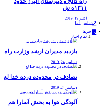
راه كالج و دبيرستان البرز حدود
۱۳۱۱ه ش
اکتبر 19, 2019
تماس با ما
خبرها
تمام اخبار
بازدید مدیران ارشد وزارت راه
دسامبر 24, 2019
تصادف در محدوده درده خدا لع
دسامبر 24, 2019
آلودگی هوا به بخش آسارا هم