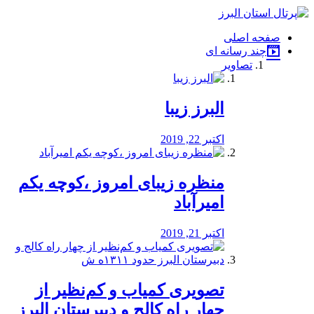
فصد
خون
صفحه اصلی
شرق
چند رسانه ای
تهران
تصاویر
خشکشویی
تصفیه
آب
البرز زیبا
طراحی
سایت
و
اکتبر 22, 2019
سئو
vip
منظره‌‌ زیبای امروز ،کوچه یکم
امیرآباد
اکتبر 21, 2019
️تصویری کمیاب و کم‌نظیر از
چهار راه كالج و دبيرستان البرز