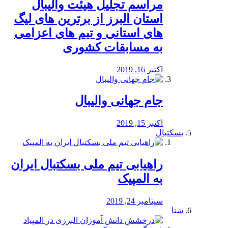
مراسم تجلیل هیئت والیبال
استان البرز از برترین های لیگ
های استانی و تیم های اعزامی
به مسابقات کشوری
اکتبر 16, 2019
جام جهانی والیبال
اکتبر 15, 2019
بسکتبال
راهیابی تیم ملی بسکتبال ایران
به المپیک
سپتامبر 24, 2019
شنا