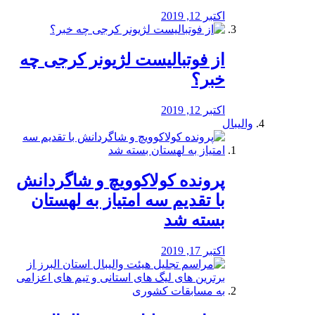
اکتبر 12, 2019
از فوتبالیست لژیونر کرجی چه
خبر؟
اکتبر 12, 2019
والیبال
پرونده کولاکوویچ و شاگردانش
با تقدیم سه امتیاز به لهستان
بسته شد
اکتبر 17, 2019