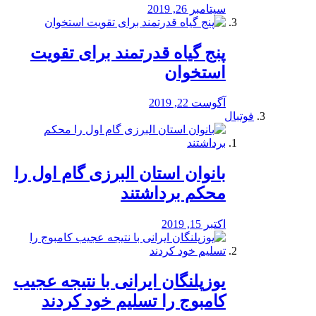
سپتامبر 26, 2019
پنج گیاه قدرتمند برای تقویت
استخوان
آگوست 22, 2019
فوتبال
بانوان استان البرزی گام اول را
محكم برداشتند
اکتبر 15, 2019
یوزپلنگان ایرانی با نتیجه عجیب
کامبوج را تسلیم خود کردند