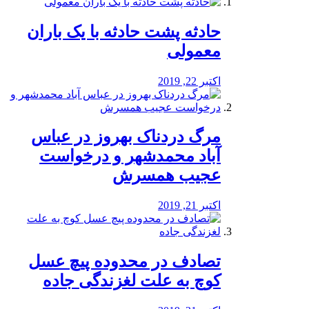
️حادثه پشت حادثه با یک باران
معمولی
اکتبر 22, 2019
مرگ دردناک بهروز در عباس
آباد محمدشهر و درخواست
عجیب همسرش
اکتبر 21, 2019
تصادف در محدوده پیچ عسل
کوچ به علت لغزندگی جاده