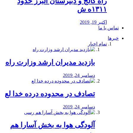
راه كالج و دبيرستان البرز حدود
۱۳۱۱ه ش
اکتبر 19, 2019
تماس با ما
خبرها
تمام اخبار
بازدید مدیران ارشد وزارت راه
دسامبر 24, 2019
تصادف در محدوده درده خدا لع
دسامبر 24, 2019
آلودگی هوا به بخش آسارا هم