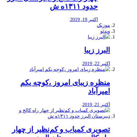
حدود ۱۳۱۱ه ش
اکتبر 19, 2019
موزیک
ویدئو
البرز زیبا
اکتبر 22, 2019
منظره‌‌ زیبای امروز ،کوچه یکم
امیرآباد
اکتبر 21, 2019
️تصویری کمیاب و کم‌نظیر از چهار