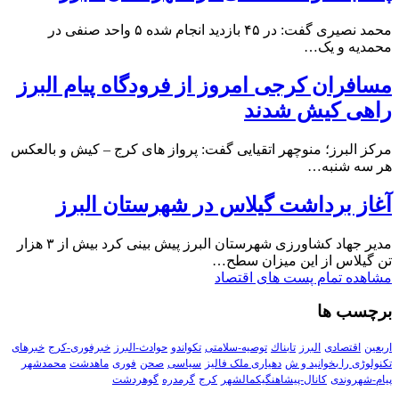
محمد نصیری گفت: در ۴۵ بازدید انجام شده ۵ واحد صنفی در
محمدیه و یک…
مسافران کرجی امروز از فرودگاه پیام البرز
راهی کیش شدند
مرکز البرز؛ منوچهر اتقیایی گفت: پرواز های کرج – کیش و بالعکس
هر سه شنبه…
آغاز برداشت گیلاس در شهرستان البرز
مدیر جهاد کشاورزی شهرستان البرز پیش بینی کرد بیش از ۳ هزار
تن گیلاس از این میزان سطح…
مشاهده تمام پست های اقتصاد
برچسب ها
اربعین
اقتصادی
البرز
تابناك
توصیه-سلامتی
تکواندو
حوادث-البرز
خبرفوری-کرج
خبرهای
تکنولوڑی را بخوانید و ش
دهیاری ملک فالیز
سیاسی
صحن
فوری
ماهدشت
محمدشهر
پیام-شهروندی
کانال-پیشاهنگیکمالشهر
کرج
گرمدره
گوهردشت