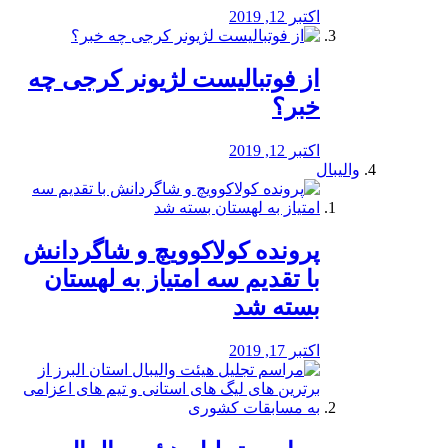
اکتبر 12, 2019
از فوتبالیست لژیونر کرجی چه
خبر؟
اکتبر 12, 2019
والیبال
پرونده کولاکوویچ و شاگردانش
با تقدیم سه امتیاز به لهستان
بسته شد
اکتبر 17, 2019