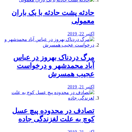
️حادثه پشت حادثه با یک باران
معمولی
اکتبر 22, 2019
مرگ دردناک بهروز در عباس
آباد محمدشهر و درخواست
عجیب همسرش
اکتبر 21, 2019
تصادف در محدوده پیچ عسل
کوچ به علت لغزندگی جاده
اکتبر 21, 2019