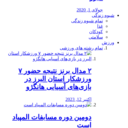
جولای 1, 2020
شیوه زندگی
تمام شیوه زندگی
غذا
کودکان
سلامتی
ورزش
تمام رشته های ورزشی
۲ مدال برنز نتیجه حضور ۷
ورزشکار استان البرز در
بازی‌های آسیایی هانگژو
اکتبر 12, 2023
دومین دوره مسابفات المپیاد
است