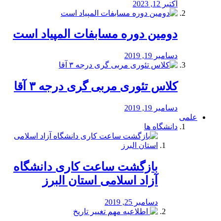
اکتبر 12, 2023
دومین دوره مسابفات المپیاد است
دسامبر 19, 2019
کلاس تئوری مربی گری درجه ۳ آقا
دسامبر 19, 2019
علمی
دانشگاه ها
بازگشت ساعت کاری دانشگاه
آزاد اسلامی استان البرز
دسامبر 25, 2019