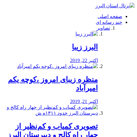
فصد
خون
صفحه اصلی
شرق
چند رسانه ای
تهران
تصاویر
خشکشویی
تصفیه
آب
البرز زیبا
طراحی
سایت
و
اکتبر 22, 2019
سئو
vip
منظره‌‌ زیبای امروز ،کوچه یکم
امیرآباد
اکتبر 21, 2019
️تصویری کمیاب و کم‌نظیر از
چهار راه كالج و دبيرستان البرز