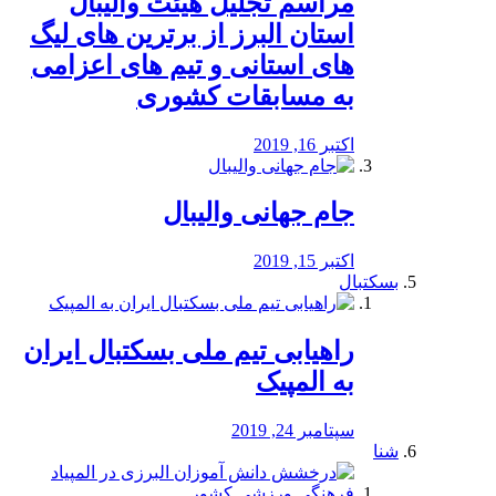
مراسم تجلیل هیئت والیبال
استان البرز از برترین های لیگ
های استانی و تیم های اعزامی
به مسابقات کشوری
اکتبر 16, 2019
جام جهانی والیبال
اکتبر 15, 2019
بسکتبال
راهیابی تیم ملی بسکتبال ایران
به المپیک
سپتامبر 24, 2019
شنا