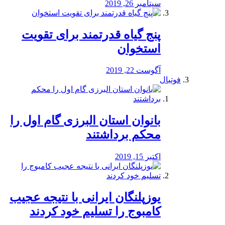
سپتامبر 26, 2019
پنج گیاه قدرتمند برای تقویت
استخوان
آگوست 22, 2019
فوتبال
بانوان استان البرزی گام اول را
محكم برداشتند
اکتبر 15, 2019
یوزپلنگان ایرانی با نتیجه عجیب
کامبوج را تسلیم خود کردند