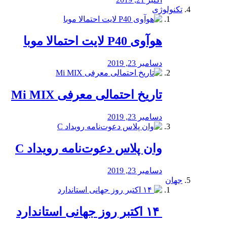
تکنولوژی
هوآوی P40 لایت احتمالا موبا
دسامبر 23, 2019
تاریخ احتمالی معرفی Mi MIX
دسامبر 23, 2019
وان پلاس دعوت‌نامه رویداد C
دسامبر 23, 2019
جهان
‏ ۱۴ اکتبر روز جهانی استاندارد