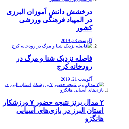
درخشش دانش آموزان البرزی
در المپیاد فرهنگی ورزشی
کشور
آگوست 23, 2019
️فاصله نزدیک شنا و مرگ در
رودخانه کرج
آگوست 21, 2019
۲ مدال برنز نتیجه حضور ۷ ورزشکار
استان البرز در بازی‌های آسیایی
هانگژو